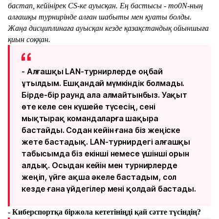
бастап, кейінірек CS-ке ауысқан. Ең бастысы - mo0N-ның
алғашқы турнирінде алған шабыты мен қуаты болды.
Жаңа дисциплинаға ауысқан кезде қазақстандық ойыншыға
қиын соққан.
- Алғашқы LAN-турнирлерде оңбай
ұтылдым. Ешқандай мүмкіндік болмады.
Бірде-бір раунд ала алмайтынбыз. Уақыт
өте келе сен күшейе түсесің, сені
мықтырақ командаларға шақыра
бастайды. Содан кейін ғана біз жеңіске
жете бастадық. LAN-турнирдегі алғашқы
табысымда біз екінші немесе үшінші орын
алдық. Осыдан кейін мен турнирлерде
жеңіп, үйге ақша әкеле бастадым, сол
кезде ғана үйдегілер мені қолдай бастады.
- Киберспортқа біржола кететініңді қай сәтте түсіндің?