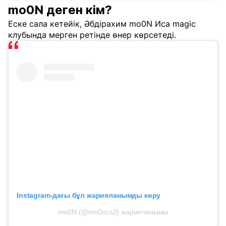
mo0N деген кім?
Еске сала кетейік, Әбдірахим mo0N Иса magic
клубында мерген ретінде өнер көрсетеді.
Instagram-дағы бұл жарияланымды көру
mo0N (@mo0ncs2) жарияланымы