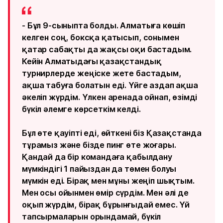
- Бұл 9-сыныпта болды. Алматыға көшіп
келген соң, боксқа қатысып, сонымен
қатар сабақты да жақсы оқи бастадым.
Кейін Алматыдағы қазақстандық
турнирлерде жеңіске жете бастадым,
ақша табуға болатын еді. Үйге аздап ақша
әкеліп жүрдім. Үлкен аренада ойнап, өзімді
бүкіл әлемге көрсеткім келді.
Бұл өте қауіпті еді, өйткені біз Қазақстанда
тұрамыз және бізде пинг өте жоғары.
Қандай да бір командаға қабылдану
мүмкіндігі 1 пайыздан да төмен болуы
мүмкін еді. Бірақ мен мұны жеңіп шықтым.
Мен осы ойынмен өмір сүрдім. Мен әлі де
оқып жүрдім, бірақ бұрынғыдай емес. Үй
тапсырмаларын орындамай, бүкіл