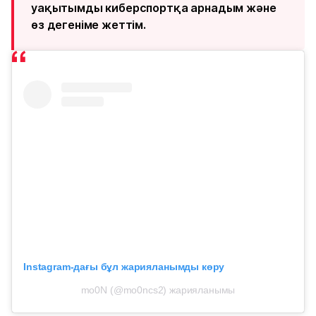
уақытымды киберспортқа арнадым және
өз дегеніме жеттім.
Instagram-дағы бұл жарияланымды көру
mo0N (@mo0ncs2) жарияланымы