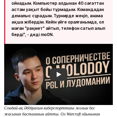
ойнадым. Компьютер алдынан 40 сағаттан
астам уақыт бойы тұрмадым. Командадан
демалыс сұрадым. Турнирде жеңіп, анама
ақша жібердім. Кейін үйге оралғанымда, ол
маған "рақмет" айтып, телефон сатып алып
берді", - деді mo0N.
Смотреть видео YouTube
Сондай-ақ Әбдірахим киберспорттағы жолын бес
жасынан бастағанын айтты. Ол Warcraft ойынынан