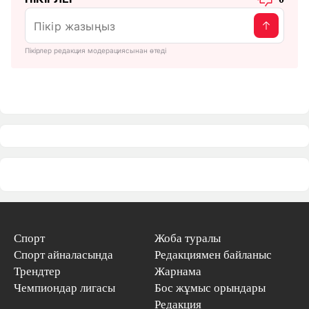
Пікірлер редакция модерациясынан өтеді
Спорт
Жоба туралы
Спорт айналасында
Редакциямен байланыс
Трендтер
Жарнама
Чемпиондар лигасы
Бос жұмыс орындары
Редакция