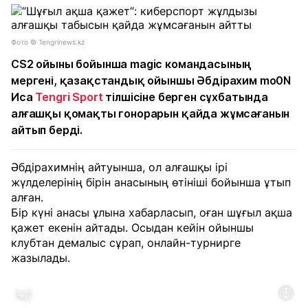
Фото © Tengrinews.kz
CS2 ойыны бойынша magic командасының
мергені, қазақстандық ойыншы Әбдірахим mo0N
Иса
Tengri Sport
тілшісіне берген сұхбатында
алғашқы қомақты гонорарын қайда жұмсағанын
айтып берді.
Әбдірахимнің айтуынша, ол алғашқы ірі
жүлделерінің бірін анасының өтініші бойынша ұтып
алған.
Бір күні анасы ұлына хабарласып, оған шұғыл ақша
қажет екенін айтады. Осыдан кейін ойыншы
клубтан демалыс сұрап, онлайн-турнирге
жазылады.