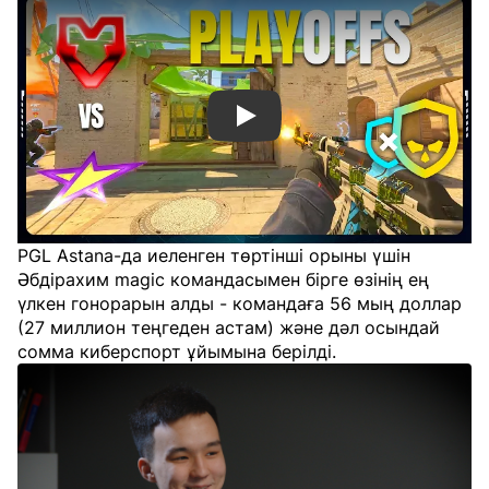
Смотреть видео YouTube
PGL Astana-да иеленген төртінші орыны үшін
Әбдірахим magic командасымен бірге өзінің ең
үлкен гонорарын алды - командаға 56 мың доллар
(27 миллион теңгеден астам) және дәл осындай
сомма киберспорт ұйымына берілді.