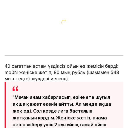
40 сағаттан астам үздіксіз ойын өз жемісін берді:
mo0N жеңіске жетіп, 80 мың рубль (шамамен 548
мың теңге) жүлдені иеленді.
"Маған анам хабарласып, өзіне өте шұғыл
ақша қажет екенін айтты. Ал менде ақша
жоқ еді. Сол кезде лига басталып
жатқанын көрдім. Жеңіске жетіп, анама
ақша жіберу үшін 2 күн ұйықтамай ойын