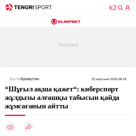
Басты
Қазақстан
02 маусым 2026 08:29
“Шұғыл ақша қажет“: киберспорт
жұлдызы алғашқы табысын қайда
жұмсағанын айтты