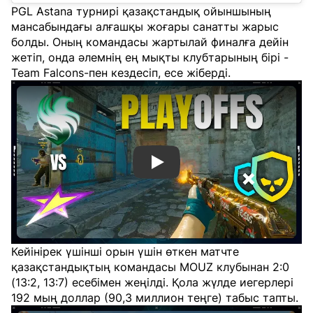
PGL Astana турнирі қазақстандық ойыншының
мансабындағы алғашқы жоғары санатты жарыс
болды. Оның командасы жартылай финалға дейін
жетіп, онда әлемнің ең мықты клубтарының бірі -
Team Falcons-пен кездесіп, есе жіберді.
Смотреть видео YouTube
Кейінірек үшінші орын үшін өткен матчте
қазақстандықтың командасы MOUZ клубынан 2:0
(13:2, 13:7) есебімен жеңілді. Қола жүлде иегерлері
192 мың доллар (90,3 миллион теңге) табыс тапты.