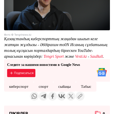
Фото © Tengrinews.kz
Қазақстандық киберспорттың жаңадан шығып келе
жатқан жұлдызы - Әбдірахим mo0N Исаның сұхбатының
толық нұсқасын порталдардың бірлескен YouTube-
арнасынан көріңіздер:
Tengri Sport
және
Vesti.kz
-
SauBall
.
Следите за нашими новостями в Google News
Подписаться
киберспорт
спорт
сыйақы
Табыс
ПІКІРЛЕР
0