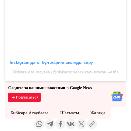
Instagram-дағы бұл жарияланымды көру
Bibisara Asaubayeva (@bibisarachess) жариялаған жазба
Следите за нашими новостями в Google News
Подписаться
Бибісара Асаубаева
Шахматы
Жалақы