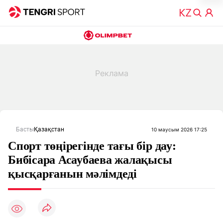
Басты
Қазақстан
10 маусым 2026 17:25
Спорт төңірегінде тағы бір дау:
Бибісара Асаубаева жалақысы
қысқарғанын мәлімдеді