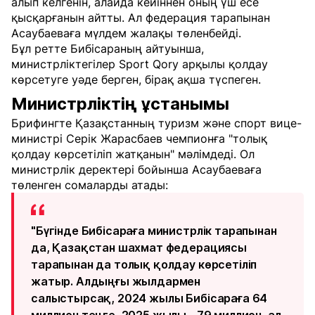
алып келгенін, алайда кейіннен оның үш есе
қысқарғанын айтты. Ал федерация тарапынан
Асаубаеваға мүлдем жалақы төленбейді.
Бұл ретте Бибісараның айтуынша,
министрліктегілер Sport Qory арқылы қолдау
көрсетуге уәде берген, бірақ ақша түспеген.
Министрліктің ұстанымы
Брифингте Қазақстанның туризм және спорт вице-
министрі Серік Жарасбаев чемпионға "толық
қолдау көрсетіліп жатқанын" мәлімдеді. Ол
министрлік деректері бойынша Асаубаеваға
төленген сомаларды атады:
"Бүгінде Бибісараға министрлік тарапынан
да, Қазақстан шахмат федерациясы
тарапынан да толық қолдау көрсетіліп
жатыр. Алдыңғы жылдармен
салыстырсақ, 2024 жылы Бибісараға 64