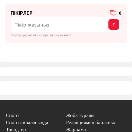
ПІКІРЛЕР
0
Пікірлер редакция модерациясынан өтеді
Спорт
Жоба туралы
Спорт айналасында
Редакциямен байланыс
Трендтер
Жарнама