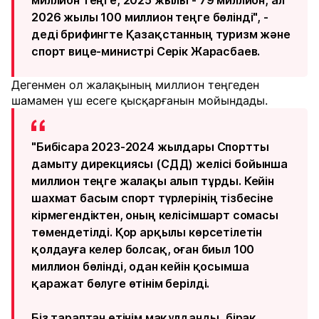
миллион теңге, 2025 жылы - 79 миллион, ал
2026 жылы 100 миллион теңге бөлінді", -
деді брифингте Қазақстанның туризм және
спорт вице-министрі Серік Жарасбаев.
Дегенмен ол жалақының миллион теңгеден
шамамен үш есеге қысқарғанын мойындады.
"Бибісара 2023-2024 жылдары Спортты
дамыту дирекциясы (СДД) желісі бойынша
миллион теңге жалақы алып тұрды. Кейін
шахмат басым спорт түрлерінің тізбесіне
кірмегендіктен, оның келісімшарт сомасы
төмендетілді. Қор арқылы көрсетілетін
қолдауға келер болсақ, оған биыл 100
миллион бөлінді, одан кейін қосымша
қаражат бөлуге өтінім берілді.
Біз тараптан өтінім мақұлданды, бірақ