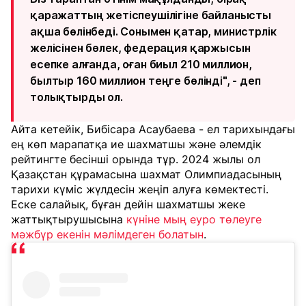
қаражаттың жетіспеушілігіне байланысты
ақша бөлінбеді. Сонымен қатар, министрлік
желісінен бөлек, федерация қаржысын
есепке алғанда, оған биыл 210 миллион,
былтыр 160 миллион теңге бөлінді", - деп
толықтырды ол.
Айта кетейік, Бибісара Асаубаева - ел тарихындағы
ең көп марапатқа ие шахматшы және әлемдік
рейтингте бесінші орында тұр. 2024 жылы ол
Қазақстан құрамасына шахмат Олимпиадасының
тарихи күміс жүлдесін жеңіп алуға көмектесті.
Еске салайық, бұған дейін шахматшы жеке
жаттықтырушысына
күніне мың еуро төлеуге
мәжбүр екенін мәлімдеген болатын
.