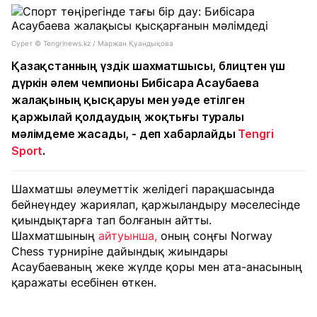
Сурет © Tengrinews.kz / Маржан Қуандықова
Қазақстанның үздік шахматшысы, блицтен үш
дүркін әлем чемпионы Бибісара Асаубаева
жалақының қысқаруы мен уәде етілген
қаржылай қолдаудың жоқтығы туралы
мәлімдеме жасады, - деп хабарлайды
Tengri
Sport
.
Шахматшы әлеуметтік желідегі парақшасында
бейнеүндеу жариялап, қаржыландыру мәселесінде
қиындықтарға тап болғанын айтты.
Шахматшының
айтуынша,
оның соңғы Norway
Chess турниріне дайындық жиындары
Асаубаеваның жеке жүлде қоры мен ата-анасының
қаражаты есебінен өткен.