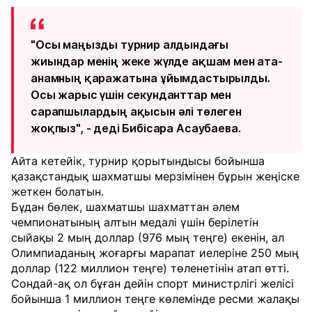
"Осы маңызды турнир алдындағы
жиындар менің жеке жүлде ақшам мен ата-
анамның қаражатына ұйымдастырылды.
Осы жарыс үшін секунданттар мен
сарапшылардың ақысын әлі төлеген
жоқпыз", - деді Бибісара Асаубаева.
Айта кетейік, турнир қорытындысы бойынша
қазақстандық шахматшы мерзімінен бұрын жеңіске
жеткен болатын.
Бұдан бөлек, шахматшы шахматтан әлем
чемпионатының алтын медалі үшін берілетін
сыйақы 2 мың доллар (976 мың теңге) екенін, ал
Олимпиаданың жоғарғы марапат иелеріне 250 мың
доллар (122 миллион теңге) төленетінін атап өтті.
Сондай-ақ ол бұған дейін спорт министрлігі желісі
бойынша 1 миллион теңге көлемінде ресми жалақы