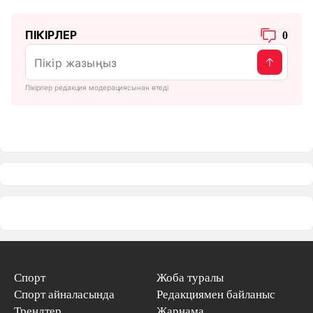
ПІКІРЛЕР
0
Пікірлер редакция модерациясынан өтеді
Спорт
Жоба туралы
Спорт айналасында
Редакциямен байланыс
Трендтер
Жарнама