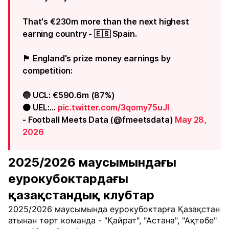
That's €230m more than the next highest
earning country - 🇪🇸 Spain.
🏴󠁧󠁢󠁥󠁮󠁧󠁿 England's prize money earnings by
competition:
🔵 UCL: €590.6m (87%)
🟠 UEL:…
pic.twitter.com/3qomy75uJl
- Football Meets Data (@fmeetsdata)
May 28,
2026
2025/2026 маусымындағы
еурокубоктардағы
қазақстандық клубтар
2025/2026 маусымында еурокубоктарға Қазақстан
атынан төрт команда - "Қайрат", "Астана", "Ақтөбе"