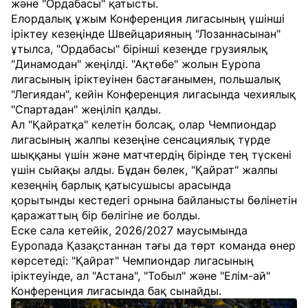
және "Ордабасы" қатысты.
Елордалық ұжым Конференция лигасының үшінші
іріктеу кезеңінде Швейцарияның "Лозаннасынан"
ұтылса, "Ордабасы" бірінші кезеңде грузиялық
"Динамодан" жеңілді. "Ақтөбе" жолын Еуропа
лигасының іріктеуінен бастағанымен, польшалық
"Легиядан", кейін Конференция лигасында чехиялық
"Спартадан" жеңіліп қалды.
Ал "Қайратқа" келетін болсақ, олар Чемпиондар
лигасының жалпы кезеңіне сенсациялық түрде
шыққаны үшін және матчтердің бірінде тең түскені
үшін сыйақы алды. Бұдан бөлек, "Қайрат" жалпы
кезеңнің барлық қатысушысы арасында
қорытынды кестедегі орнына байланысты бөлінетін
қаражаттың бір бөлігіне ие болды.
Еске сала кетейік, 2026/2027 маусымында
Еуропада Қазақстаннан тағы да төрт команда өнер
көрсетеді: "Қайрат" Чемпиондар лигасының
іріктеуінде, ал "Астана", "Тобыл" және "Елім-ай"
Конференция лигасында бақ сынайды.