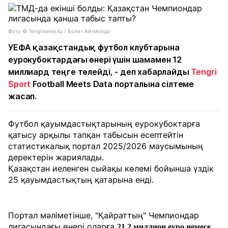
Фото © Tengrinews.kz / Болат Айтмолда
УЕФА қазақстандық футбол клубтарына
еурокубоктардағы өнері үшін шамамен 12
миллиард теңге төлейді, - деп хабарлайды
Tengri
Sport
Football Meets Data порталына сілтеме
жасап.
Футбол қауымдастықтарының еурокубоктарға
қатысу арқылы тапқан табысын есептейтін
статистикалық портал 2025/2026 маусымының
деректерін жариялады.
Қазақстан иеленген сыйақы көлемі бойынша үздік
25 қауымдастықтың қатарына енді.
Портал мәліметінше, "Қайраттың" Чемпиондар
лигасындағы өнері оларға
21,2 миллион еуро немесе