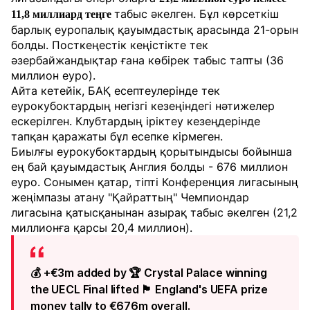
табыс әкелген. Бұл көрсеткіш
11,8 миллиард теңге
барлық еуропалық қауымдастық арасында 21-орын
болды. Посткеңестік кеңістікте тек
әзербайжандықтар ғана көбірек табыс тапты (36
миллион еуро).
Айта кетейік, БАҚ есептеулерінде тек
еурокубоктардың негізгі кезеңіндегі нәтижелер
ескерілген. Клубтардың іріктеу кезеңдерінде
тапқан қаражаты бұл есепке кірмеген.
Биылғы еурокубоктардың қорытындысы бойынша
ең бай қауымдастық Англия болды - 676 миллион
еуро. Сонымен қатар, тіпті Конференция лигасының
жеңімпазы атану "Қайраттың" Чемпиондар
лигасына қатысқанынан азырақ табыс әкелген (21,2
миллионға қарсы 20,4 миллион).
💰 +€3m added by 🏆 Crystal Palace winning
the UECL Final lifted 🏴󠁧󠁢󠁥󠁮󠁧󠁿 England's UEFA prize
money tally to €676m overall.