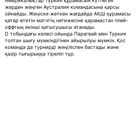
Америкалықтар Түркия құрамасын күтпеген
жерден жеңген Аустралия командасына қарсы
ойнайды. Жеңіске жеткен жағдайда АҚШ құрамасы
қатар өтетін матчтің нәтижесіне қарамастан плей-
оффтың екінші қатысушысы атанады.
D тобындағы келесі ойында Парагвай мен Түркия
топтан шығу мүмкіндігінен айырылуы мүмкін. Қос
команда да турнирді жеңіліспен бастады және
қазір тығырыққа тіреліп тұр.