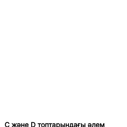
С және D топтарындағы әлем