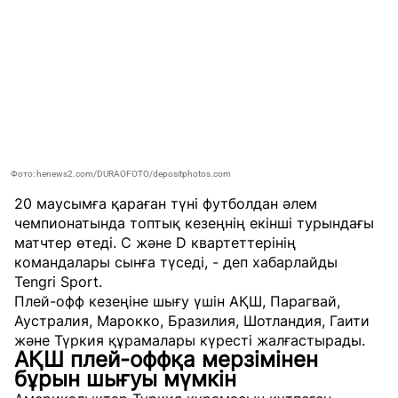
Фото: henews2.com/DURAOFOTO/depositphotos.com
20 маусымға қараған түні футболдан әлем
чемпионатында топтық кезеңнің екінші турындағы
матчтер өтеді. С және D квартеттерінің
командалары сынға түседі, - деп хабарлайды
Tengri Sport
.
Плей-офф кезеңіне шығу үшін АҚШ, Парагвай,
Аустралия, Марокко, Бразилия, Шотландия, Гаити
және Түркия құрамалары күресті жалғастырады.
АҚШ плей-оффқа мерзімінен
бұрын шығуы мүмкін