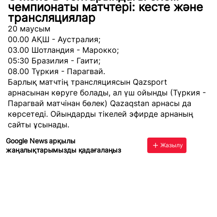
чемпионаты матчтері: кесте және
трансляциялар
20 маусым
00.00 АҚШ - Аустралия;
03.00 Шотландия - Марокко;
05:30 Бразилия - Гаити;
08.00 Түркия - Парагвай.
Барлық матчтің трансляциясын Qazsport
арнасынан көруге болады, ал үш ойынды (Түркия -
Парагвай матчінан бөлек) Qazaqstan арнасы да
көрсетеді. Ойындарды тікелей эфирде арнаның
сайты
ұсынады.
Google News арқылы
Жазылу
жаңалықтарымызды қадағалаңыз