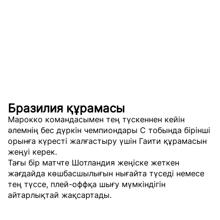
Бразилия құрамасы
Марокко командасымен тең түскеннен кейін
әлемнің бес дүркін чемпиондары С тобында бірінші
орынға күресті жалғастыру үшін Гаити құрамасын
жеңуі керек.
Тағы бір матчте Шотландия жеңіске жеткен
жағдайда көшбасшылығын нығайта түседі немесе
тең түссе, плей-оффқа шығу мүмкіндігін
айтарлықтай жақсартады.