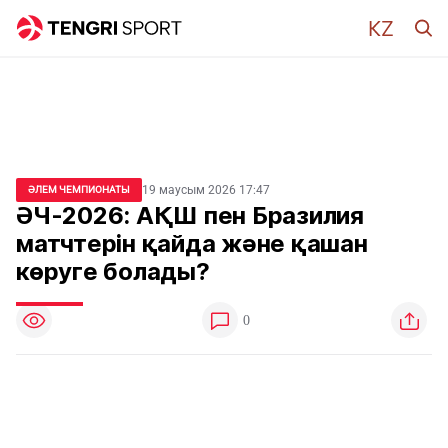
19 маусым 2026 17:47
ӘЛЕМ ЧЕМПИОНАТЫ
ӘЧ-2026: АҚШ пен Бразилия
матчтерін қайда және қашан
көруге болады?
0