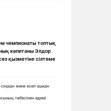
Бүкіл әлем
Ғылым және
білім
Жол жазба
Білім беру
Саяхат Time
мекемелері
м чемпионаты топтық
ының капитаны Элдор
Ашық түсті
өз қызметіне сілтеме
Әлеуметтік желілер
 соққан және есеп ашқан
сының төбесінен әдемі