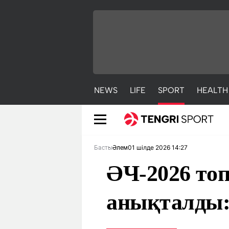
NEWS
LIFE
SPORT
HEALTH
01 шілде 2026 14:27
Басты
Әлем
ӘЧ-2026 топ
анықталды:
NEWS
LIFE
S
Жаңалықтар
Әдемі
С