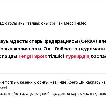
Мақалалар
порт
Мақалалар
Пайдалы
йналасында
Блогтар
рендтер
Арнайы
емпиондар
жобалар
игасы
қауымдастықтары федерациясы (ФИФА) әле
авторын жариялады. Ол - Өзбекстан құрамас
дакциямен
Бос жұмыс
Баспасөз
Жарнама
йланыс
орындары
релиздері
арлайды
Tengri Sport
тілшісі
турнирдің
баспас
рнама
+7 (700) 3 888 188
 топтық кезеңнің соңғы матчінде Конго ДР қақпасына
тті.
олшы айып алаңының шебінде допты қарсылас қақпашы