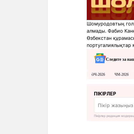
Шомуродовтың голы
алмады. Фабио Канна
Өзбекстан құрамас
португалиялықтар м
Следите за на
ӘЧ-2026
ЧМ-2026
ПІКІРЛЕР
Пікірлер редакция модера