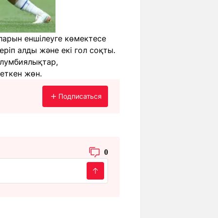
ларын еншілеуге көмектесе
еріп алды және екі гол соқты.
олумбиялықтар,
еткен жөн.
Подписаться
0