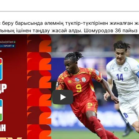
с беру барысында әлемнің түкпір-түкпірінен жиналған
олының ішінен таңдау жасай алды. Шомуродов 36 пайыз
Смотреть видео YouTube