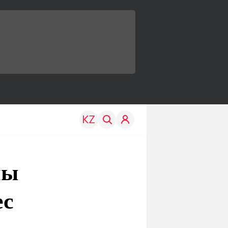
лы
ес
TRAVEL
EDU
р
Менің елім
Жаңалықтар