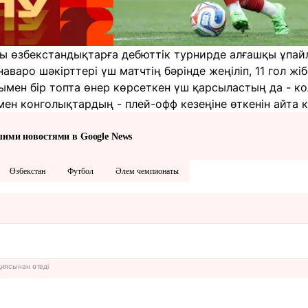
 өзбекстандықтарға дебюттік турнирде алғашқы ұпай
варо шәкірттері үш матчтің бәрінде жеңіліп, 11 гол жіб
ымен бір топта өнер көрсеткен үш қарсыластың да - к
ен конголықтардың - плей-офф кезеңіне өткенін айта к
шими новостями в Google News
Өзбекстан
Футбол
Әлем чемпионаты
циясынан өтеді