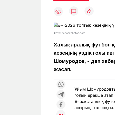
Мақалалар
Тиімді
С
а
Арнайы
Пайдалы
жобалар
Т
Қызықты
Рейтингтер
Ч
л
Фото: depositphotos.com
Халықаралық футбол 
кезеңінің үздік голы 
Жоба
Ре
туралы
ба
Шомуродов, - деп хаб
жасап.
Редакция
Жа
+7 (777) 001 44 99
Ұйым Шомуродовтың
голын ерекше атап ө
Өзбекстандық футб
асырып, гол соқты.