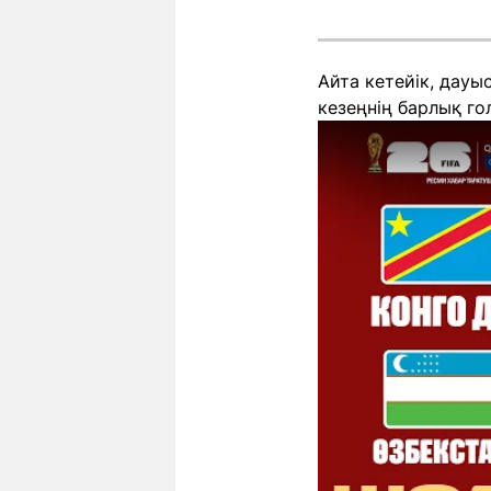
Айта кетейік, дауы
кезеңнің барлық г