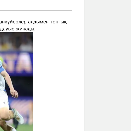
 жанкүйерлер алдымен топтық
 дауыс жинады.