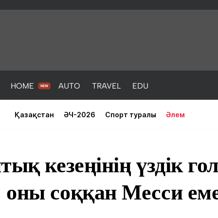
HOME
AUTO
TRAVEL
EDU
Қазақстан
ӘЧ-2026
Спорт туралы
Әлем
тық кезеңінің үздік го
 оны соққан Месси ем
PORT
HEALTH
HOME
AUTO
Жаңалықтар
порт
Жаңалықтар
Жаңалықта