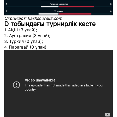
Скриншот: flashscorekz.com
D тобындағы турнирлік кесте
1. АҚШ (3 ұпай);
2. Аустралия (3 ұпай);
3. Түркия (0 ұпай);
4. Парагвай (0 ұпай).