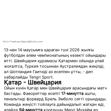
Фото: FreerLaw/depositphotos.com
13-нен 14 маусымға қараған түні 2026 жылғы
футболдан әлем чемпионатының кезекті ойындары
өтті. Швейцария құрамасы Қатармен ойында ұпай
жоғалтса, Түркия тосыннан Аустралиядан жеңілді,
ал Шотландия Гаитиді аз есеппен ұтты, - деп
хабарлайды
Tengri Sport
.
Қатар - Швейцария
Ойын күнін Қатар мен Швейцария арасындағы матч
бастады. Фавориттер есепті
17-минутта
ашты,
пенальтиді форвард Брель Эмболо сәтті орындады.
Команда жеңісті тойлауға дайындалып жатқан еді,
алайда
94-минутта
қорғаушы Миро Мухейм өз