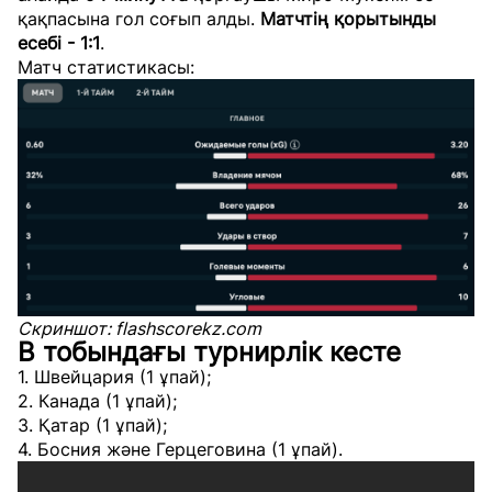
қақпасына гол соғып алды.
Матчтің қорытынды
есебі - 1:1
.
Матч статистикасы:
Скриншот: flashscorekz.com
B тобындағы турнирлік кесте
1. Швейцария (1 ұпай);
2. Канада (1 ұпай);
3. Қатар (1 ұпай);
4. Босния және Герцеговина (1 ұпай).