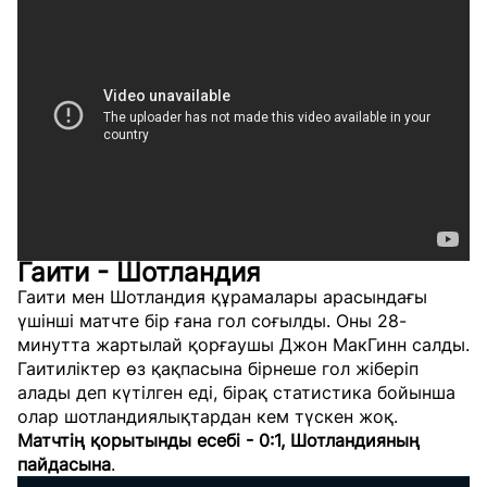
Гаити - Шотландия
Гаити мен Шотландия құрамалары арасындағы
үшінші матчте бір ғана гол соғылды. Оны 28-
минутта жартылай қорғаушы Джон МакГинн салды.
Гаитиліктер өз қақпасына бірнеше гол жіберіп
алады деп күтілген еді, бірақ статистика бойынша
олар шотландиялықтардан кем түскен жоқ.
Матчтің қорытынды есебі - 0:1, Шотландияның
пайдасына
.