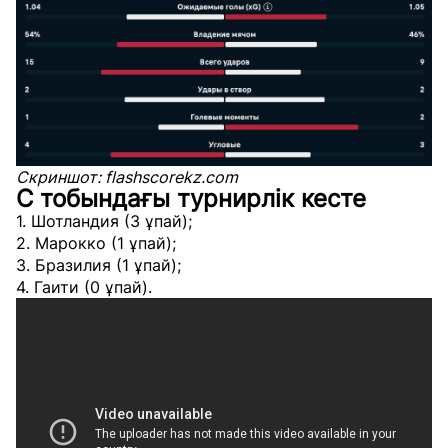
Скриншот: flashscorekz.com
C тобындағы турнирлік кесте
1. Шотландия (3 ұпай);
2. Марокко (1 ұпай);
3. Бразилия (1 ұпай);
4. Гаити (0 ұпай).