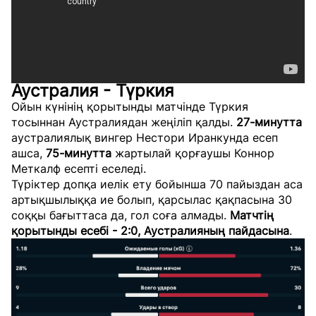
Аустралия - Түркия
Ойын күнінің қорытынды матчінде Түркия
тосыннан Аустралиядан жеңіліп қалды.
27-минутта
аустралиялық вингер Нестори Иранкунда есеп
ашса,
75-минутта
жартылай қорғаушы Коннор
Меткалф есепті еселеді.
Түріктер допқа иелік ету бойынша 70 пайыздан аса
артықшылыққа ие болып, қарсылас қақпасына 30
соққы бағыттаса да, гол соға алмады.
Матчтің
қорытынды есебі - 2:0, Аустралияның пайдасына
.