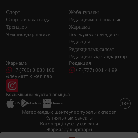
Спорт
Жоба туралы
Спорт айналасында
Редакциямен байланыс
Трендтер
Жарнама
Чемпиондар лигасы
Бос жұмыс орындары
Редакция
Редакциялық саясат
Редакциялық стандарттар
Жарнама
Редакция
+7 (700) 3 888 188
+7 (777) 001 44 99
Әлеуметтік желілер
Қосымшаны
жүктеп алыңыз
iOS
Android
Huawei
Материалдық шектеулер туралы ақпарат
Құпиялылық саясаты
Қателерді түзету саясаты
Жариялау шарттары
© 2008-2026 «EML» ЖШС