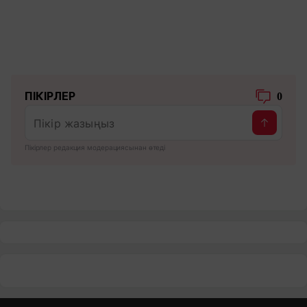
ПІКІРЛЕР
0
Пікірлер редакция модерациясынан өтеді