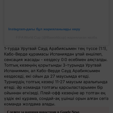
Instagram-дағы бұл жарияланымды көру
FIFA World Cup (@fifaworldcup) жариялаған жазба
1-турда Уругвай Сауд Арабиясымен тең түссе (1:1),
Кабо-Верде құрамасы Испаниядан ұпай еншілеп,
сенсация жасады - кездесу 0:0 есебімен аяқталды.
Топтық кезеңнің қорытынды 3-турында Уругвай
Испаниямен, ал Кабо-Верде Сауд Арабиясымен
кездеседі, екі ойын да 27 маусымда өтеді.
Турнирдің топтық кезеңі 11-27 маусым аралығында
өтеді. Әр команда топтағы қарсыластарымен бір
ойыннан өткізеді. Плей-офф кезеңіне әр топтан ең
үздік екі құрама, сондай-ақ үшінші орын алған сегіз
команда жолдама алады.
Следите за нашими новостями в Google News