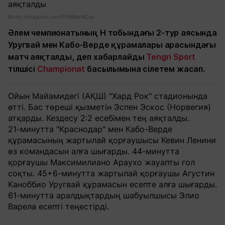
Фото: instagram.com/FIFAWorldCup
Әлем чемпионатының Н тобындағы 2-тур аясында
Уругвай мен Кабо-Верде құрамалары арасындағы
матч аяқталды, деп хабарлайды
Tengri Sport
тілшісі
Championat
басылымына сілетем жасап.
Ойын Майамидегі (АҚШ) "Хард Рок" стадионында
өтті. Бас төреші қызметін Эспен Эскос (Норвегия)
атқарды. Кездесу 2:2 есебімен тең аяқталды.
21-минутта "Краснодар" мен Кабо-Верде
құрамасының жартылай қорғаушысы Кевин Ленини
өз командасын алға шығарды. 44-минутта
қорғаушы Максимилиано Араухо жауапты гол
соқты. 45+6-минутта жартылай қорғаушы Агустин
Каноббио Уругвай құрамасын есепте алға шығарды.
61-минутта аралдықтардың шабуылшысы Элио
Варела есепті теңестірді.