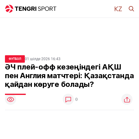
01 шілде 2026 16:43
ФУТБОЛ
ӘЧ плей-офф кезеңіндегі АҚШ
пен Англия матчтері: Қазақстанда
қайдан көруге болады?
0