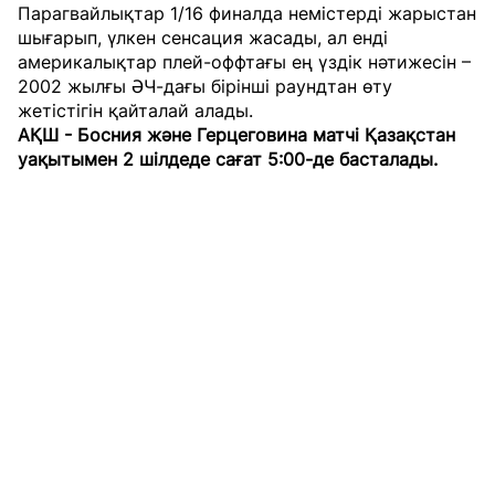
Парагвайлықтар 1/16 финалда немістерді жарыстан
шығарып, үлкен сенсация жасады, ал енді
америкалықтар плей-оффтағы ең үздік нәтижесін –
2002 жылғы ӘЧ-дағы бірінші раундтан өту
жетістігін қайталай алады.
АҚШ - Босния және Герцеговина матчі Қазақстан
уақытымен 2 шілдеде сағат 5:00-де басталады.