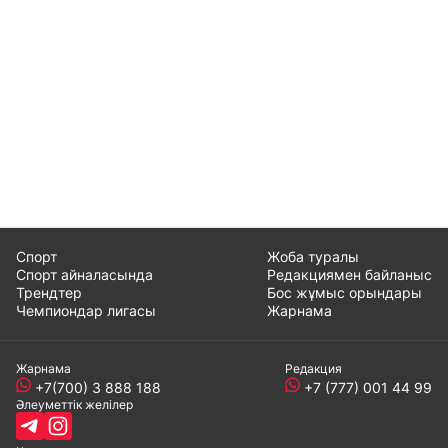
Спорт
Жоба туралы
Спорт айналасында
Редакциямен байланыс
Трендтер
Бос жұмыс орындары
Чемпиондар лигасы
Жарнама
Жарнама
Редакция
+7(700) 3 888 188
+7 (777) 001 44 99
Әлеуметтік желілер