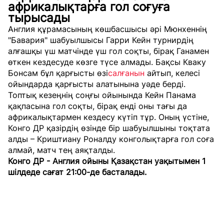
африкалықтарға гол соғуға
тырысады
Англия құрамасының көшбасшысы әрі Мюнхеннің
"Бавария" шабуылшысы Гарри Кейн турнирдің
алғашқы үш матчінде үш гол соқты, бірақ Ганамен
өткен кездесуде көзге түсе алмады. Бақсы Кваку
Бонсам бұл қарғысты өзі
салғанын
айтып, келесі
ойындарда қарғысты алатынына уәде берді.
Топтық кезеңнің соңғы ойынында Кейн Панама
қақпасына гол соқты, бірақ енді оны тағы да
африкалықтармен кездесу күтіп тұр. Оның үстіне,
Конго ДР қазірдің өзінде бір шабуылшыны тоқтата
алды – Криштиану Роналду конголықтарға гол соға
алмай, матч тең аяқталды.
Конго ДР - Англия ойыны Қазақстан уақытымен 1
шілдеде сағат 21:00-де басталады.