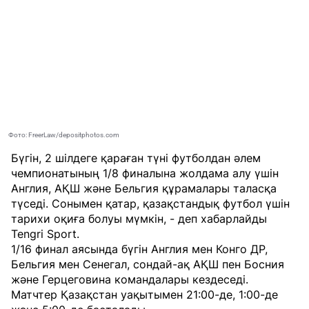
Фото: FreerLaw/depositphotos.com
Бүгін, 2 шілдеге қараған түні футболдан әлем
чемпионатының 1/8 финалына жолдама алу үшін
Англия, АҚШ және Бельгия құрамалары таласқа
түседі. Сонымен қатар, қазақстандық футбол үшін
тарихи оқиға болуы мүмкін, - деп хабарлайды
Tengri Sport
.
1/16 финал аясында бүгін Англия мен Конго ДР,
Бельгия мен Сенегал, сондай-ақ АҚШ пен Босния
және Герцеговина командалары кездеседі.
Матчтер Қазақстан уақытымен 21:00-де, 1:00-де