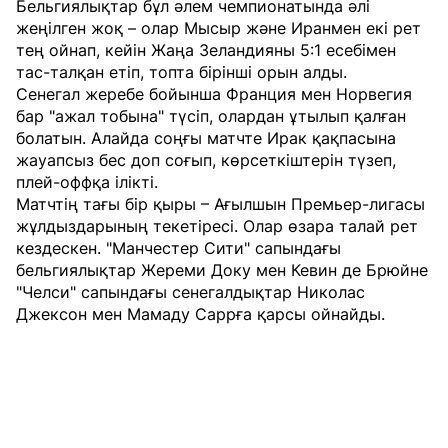
Бельгиялықтар бұл әлем чемпионатында әлі
жеңілген жоқ – олар Мысыр және Иранмен екі рет
тең ойнап, кейін Жаңа Зеландияны 5:1 есебімен
тас-талқан етіп, топта бірінші орын алды.
Сенегал жеребе бойынша Франция мен Норвегия
бар "ажал тобына" түсіп, олардан ұтылып қалған
болатын. Алайда соңғы матчте Ирак қақпасына
жауапсыз бес доп соғып, көрсеткіштерін түзеп,
плей-оффқа ілікті.
Матчтің тағы бір қыры – Ағылшын Премьер-лигасы
жұлдыздарының текетіресі. Олар өзара талай рет
кездескен. "Манчестер Сити" сапындағы
бельгиялықтар Жереми Доку мен Кевин де Брюйне
"Челси" сапындағы сенегалдықтар Николас
Джексон мен Мамаду Саррға қарсы ойнайды.