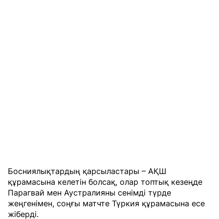
Босниялықтардың қарсыластары – АҚШ
құрамасына келетін болсақ, олар топтық кезеңде
Парагвай мен Аустралияны сенімді түрде
жеңгенімен, соңғы матчте Түркия құрамасына есе
жіберді.