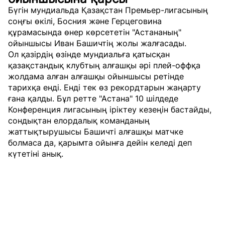
Бүгін мундиальда Қазақстан Премьер-лигасының
соңғы өкілі, Босния және Герцеговина
құрамасында өнер көрсететін "Астананың"
ойыншысы Иван Башичтің жолы жалғасады.
Ол қазірдің өзінде мундиальға қатысқан
қазақстандық клубтың алғашқы әрі плей-оффқа
жолдама алған алғашқы ойыншысы ретінде
тарихқа енді. Енді тек өз рекордтарын жаңарту
ғана қалды. Бұл ретте "Астана" 10 шілдеде
Конференция лигасының іріктеу кезеңін бастайды,
сондықтан елордалық команданың
жаттықтырушысы Башичті алғашқы матчке
болмаса да, қарымта ойынға дейін келеді деп
күтетіні анық.