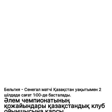
Бельгия - Сенегал матчі Қазақстан уақытымен 2
шілдеде сағат 1:00-де басталады.
Әлем чемпионатының
қожайындары қазақстандық клуб
ойыншысына қарсы