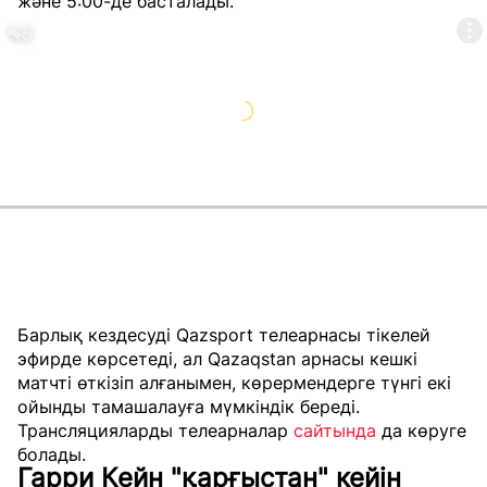
және 5:00-де басталады.
Барлық кездесуді Qazsport телеарнасы тікелей
эфирде көрсетеді, ал Qazaqstan арнасы кешкі
матчті өткізіп алғанымен, көрермендерге түнгі екі
ойынды тамашалауға мүмкіндік береді.
Трансляцияларды телеарналар
сайтында
да көруге
болады.
Гарри Кейн "қарғыстан" кейін