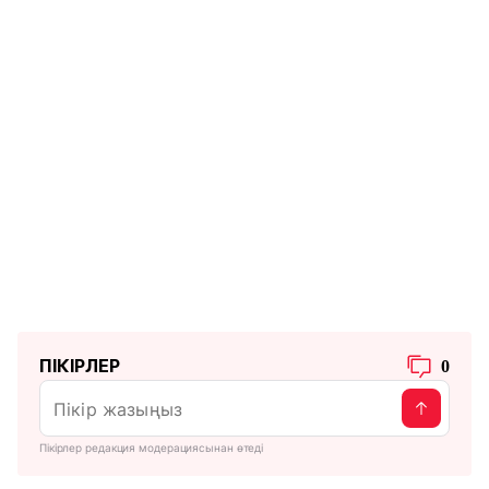
ПІКІРЛЕР
0
Пікірлер редакция модерациясынан өтеді