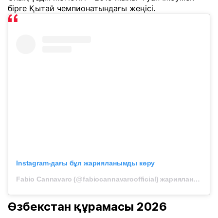
бірге Қытай чемпионатындағы жеңісі.
Instagram-дағы бұл жарияланымды көру
Fabio Cannavaro (@fabiocannavaroofficial) жарияланымы
Өзбекстан құрамасы 2026