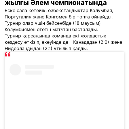
жылғы Әлем чемпионатында
Еске сала кетейік, өзбекстандықтар Колумбия,
Португалия және Конгомен бір топта ойнайды.
Турнир олар үшін бейсенбіде (18 маусым)
Колумбиямен өтетін матчтан басталады.
Турнир қарсаңында команда екі жолдастық
кездесу өткізіп, екеуінде де - Канададан (2:0) және
Нидерландыдан (2:1) ұтылып қалды.