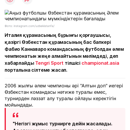
Фото: instagram.com/uzbekistanfa/
Италия құрамасының бұрынғы қорғаушысы,
қазіргі Өзбекстан құрамасының бас бапкері
Фабио Каннаваро командасының футболдан әлем
чемпионатын жеңе алмайтынын мәлімдеді, деп
хабарлайды
Tengri Sport
тілшісі
championat.asia
порталына сілтеме жасап.
2006 жылғы әлем чемпионы әрі "Алтын доп" иегері
Өзбекстан командасы нәтиже туралы емес,
турнирден ләззат алу туралы ойлауы керектігін
мойындады.
"Негізгі жұмыс турнирге дейін жасалады.