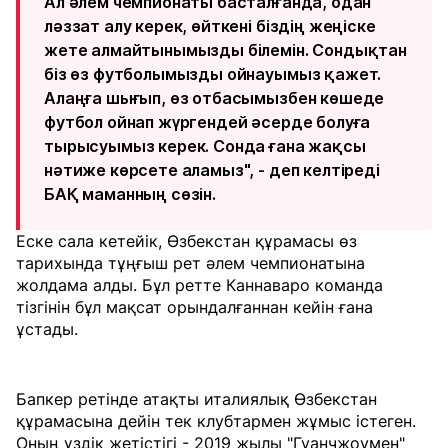
Ал әлем чемпионаты басталғанда, одан
ләззат алу керек, өйткені біздің жеңіске
жете алмайтынымызды білемін. Сондықтан
біз өз футболымызды ойнауымыз қажет.
Алаңға шығып, өз отбасымызбен көшеде
футбол ойнап жүргендей әсерде болуға
тырысуымыз керек. Сонда ғана жақсы
нәтиже көрсете аламыз", - деп келтіреді
БАҚ маманның сөзін.
Еске сала кетейік, Өзбекстан құрамасы өз
тарихында тұңғыш рет әлем чемпионатына
жолдама алды. Бұл ретте Каннаваро команда
тізгінін бұл мақсат орындалғаннан кейін ғана
ұстады.
Бапкер ретінде атақты италиялық Өзбекстан
құрамасына дейін тек клубтармен жұмыс істеген.
Оның үздік жетістігі - 2019 жылы "Гуанчжоумен"