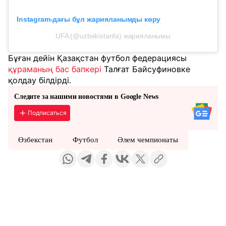
Instagram-дағы бұл жарияланымды көру
UFA (@uzbekistanfa) жарияланымы
Бұған дейін Қазақстан футбол федерациясы
құраманың бас бапкері
Талғат Байсуфиновке
қолдау білдірді.
Следите за нашими новостями в Google News
Подписаться
Өзбекстан
Футбол
Әлем чемпионаты