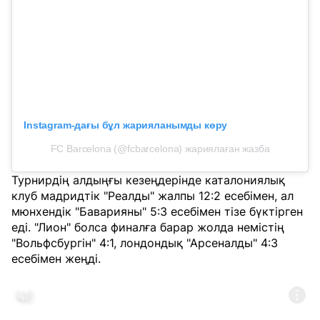
Instagram-дағы бұл жарияланымды көру
FC Barcelona (@fcbarcelona) жариялаған жазба
Турнирдің алдыңғы кезеңдерінде каталониялық
клуб мадридтік "Реалды" жалпы 12:2 есебімен, ал
мюнхендік "Баварияны" 5:3 есебімен тізе бүктірген
еді. "Лион" болса финалға барар жолда немістің
"Вольфсбургін" 4:1, лондондық "Арсеналды" 4:3
есебімен жеңді.