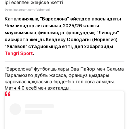
Фото: instagram.com/fcbfemeni
Каталониялық "Барселона" әйелдер арасындағы
Чемпиондар лигасының 2025/26 жылғы
маусымының финалында француздық "Лионды"
ойсырата жеңді. Кездесу Ослодағы (Норвегия)
"Уллевол" стадионында өтті, деп хабарлайды
Tengri Sport
.
"Барселона" футболшылары Эва Пайор мен Сальма
Паральюэло дубль жасаса, француз қыздары
қарсылас қақпасына бірде-бір гол соға алмады.
Матч 4:0 есебімен аяқталды.