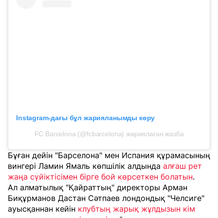
Instagram-дағы бұл жарияланымды көру
FC Barcelona (@fcbarcelona) жариялаған жазба
Бұған дейін "Барселона" мен Испания құрамасының
вингері Ламин Ямаль көпшілік алдында
алғаш рет
жаңа сүйіктісімен бірге бой көрсеткен болатын
.
Ал алматылық "Қайраттың" директоры Арман
Биқұрманов Дастан Сәтпаев лондондық "Челсиге"
ауысқаннан кейін
клубтың жарық жұлдызын кім