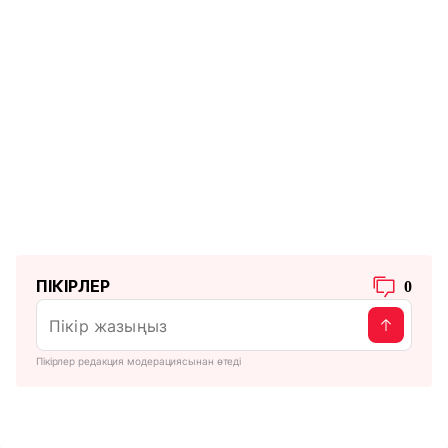
ПІКІРЛЕР
0
Пікірлер редакция модерациясынан өтеді