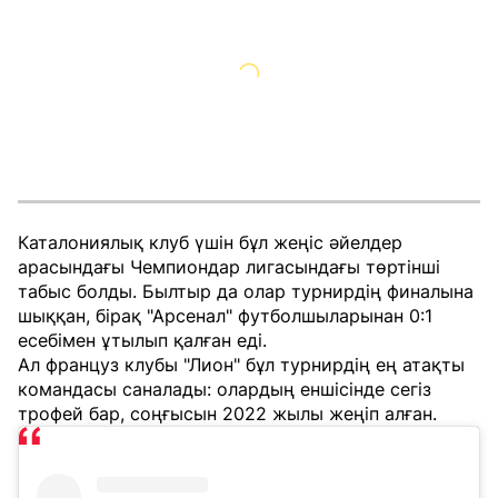
Каталониялық клуб үшін бұл жеңіс әйелдер
арасындағы Чемпиондар лигасындағы төртінші
табыс болды. Былтыр да олар турнирдің финалына
шыққан, бірақ "Арсенал" футболшыларынан 0:1
есебімен ұтылып қалған еді.
Ал француз клубы "Лион" бұл турнирдің ең атақты
командасы саналады: олардың еншісінде сегіз
трофей бар, соңғысын 2022 жылы жеңіп алған.