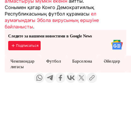
алмастыруы мүмкін екенін
айтты.
Сонымен қатар Конго Демократиялық
Республикасының футбол құрамасы
ел
аумағындағы Эбола вирусының өршуіне
байланысты
.
Следите за нашими новостями в Google News
Подписаться
Чемпиондар
Футбол
Барселона
Әйелдер
лигасы