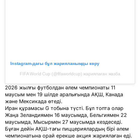
Instagram-дағы бұл жарияланымды көру
FIFA World Cup (@fifaworldcup) жариялаған жазба
2026 жылғы футболдан әлем чемпионаты 11
маусым мен 19 шілде аралығында АҚШ, Канада
және Мексикада өтеді.
Иран құрамасы G тобына түсті. Бұл топта олар
Жаңа Зеландиямен 16 маусымда, Бельгиямен 22
маусымда, Мысырмен 27 маусымда кездеседі.
Бұған дейін АҚШ-тағы пиццериялардың бірі әлем
чемпионатына орай ерекше акция жариялаған еді.