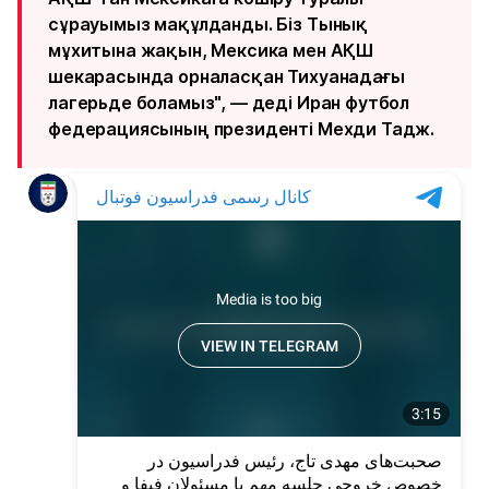
сұрауымыз мақұлданды. Біз Тынық
мұхитына жақын, Мексика мен АҚШ
шекарасында орналасқан Тихуанадағы
лагерьде боламыз", — деді Иран футбол
федерациясының президенті Мехди Тадж.