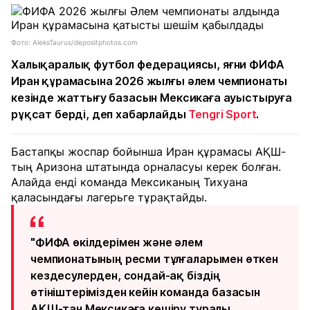
Фото: AleksTaurus/depositphotos.com
Халықаралық футбол федерациясы, яғни ФИФА
Иран құрамасына 2026 жылғы әлем чемпионаты
кезінде жаттығу базасын Мексикаға ауыстыруға
рұқсат берді, деп хабарлайды
Tengri Sport
.
Бастапқы жоспар бойынша Иран құрамасы АҚШ-
тың Аризона штатында орналасуы керек болған.
Алайда енді команда Мексиканың Тихуана
қаласындағы лагерьге тұрақтайды.
"ФИФА өкілдерімен және әлем
чемпионатының ресми тұлғаларымен өткен
кездесулерден, сондай-ақ біздің
өтініштерімізден кейін команда базасын
АҚШ-тан Мексикаға көшіру туралы