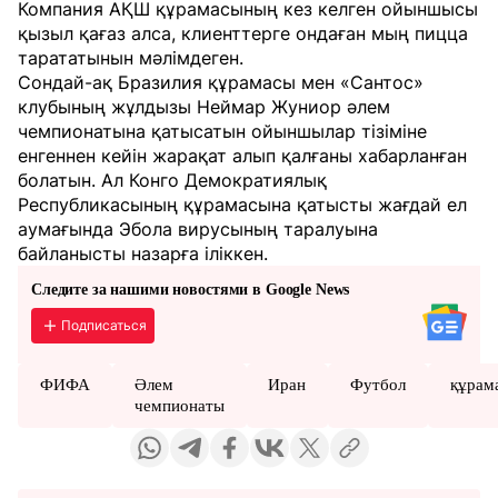
Компания АҚШ құрамасының кез келген ойыншысы
қызыл қағаз алса, клиенттерге ондаған мың пицца
тарататынын мәлімдеген.
Сондай-ақ Бразилия құрамасы мен «Сантос»
клубының жұлдызы Неймар Жуниор әлем
чемпионатына қатысатын ойыншылар тізіміне
енгеннен кейін жарақат алып қалғаны хабарланған
болатын. Ал Конго Демократиялық
Республикасының құрамасына қатысты жағдай ел
аумағында Эбола вирусының таралуына
байланысты назарға іліккен.
Следите за нашими новостями в Google News
Подписаться
ФИФА
Әлем
Иран
Футбол
құрам
чемпионаты