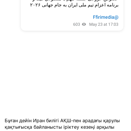
Бұған дейін Иран билігі АҚШ-пен арадағы қарулы
қақтығысқа байланысты іріктеу кезеңі арқылы