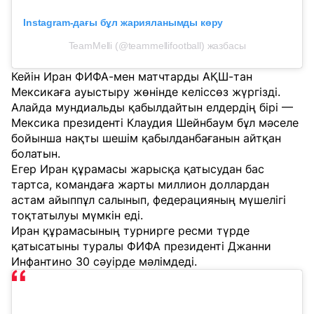
Instagram-дағы бұл жарияланымды көру
TeamMelli (@teammellifootball) жазбасы
Кейін Иран ФИФА-мен матчтарды АҚШ-тан
Мексикаға ауыстыру жөнінде келіссөз жүргізді.
Алайда мундиальды қабылдайтын елдердің бірі —
Мексика президенті Клаудия Шейнбаум бұл мәселе
бойынша нақты шешім қабылданбағанын айтқан
болатын.
Егер Иран құрамасы жарысқа қатысудан бас
тартса, командаға жарты миллион доллардан
астам айыппұл салынып, федерацияның мүшелігі
тоқтатылуы мүмкін еді.
Иран құрамасының турнирге ресми түрде
қатысатыны туралы ФИФА президенті Джанни
Инфантино 30 сәуірде мәлімдеді.