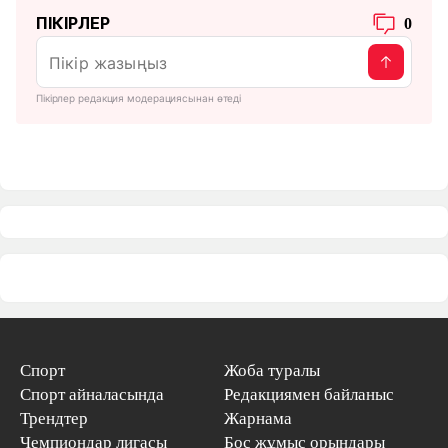
ПІКІРЛЕР
0
Пікірлер редакция модерациясынан өтеді
Спорт
Жоба туралы
Спорт айналасында
Редакциямен байланыс
Трендтер
Жарнама
Чемпиондар лигасы
Бос жұмыс орындары