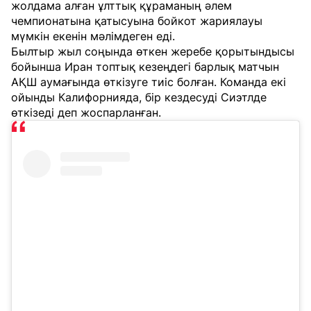
жолдама алған ұлттық құраманың әлем
чемпионатына қатысуына бойкот жариялауы
мүмкін екенін мәлімдеген еді.
Былтыр жыл соңында өткен жеребе қорытындысы
бойынша Иран топтық кезеңдегі барлық матчын
АҚШ аумағында өткізуге тиіс болған. Команда екі
ойынды Калифорнияда, бір кездесуді Сиэтлде
өткізеді деп жоспарланған.