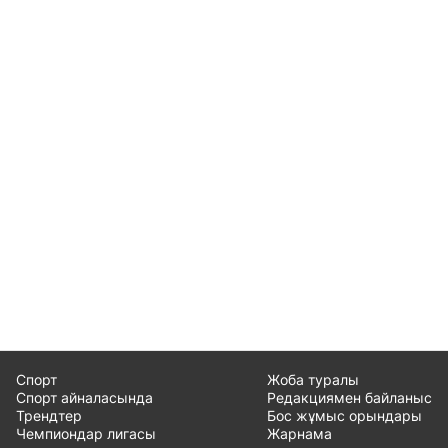
Спорт
Жоба туралы
Спорт айналасында
Редакциямен байланыс
Трендтер
Бос жұмыс орындары
Чемпиондар лигасы
Жарнама