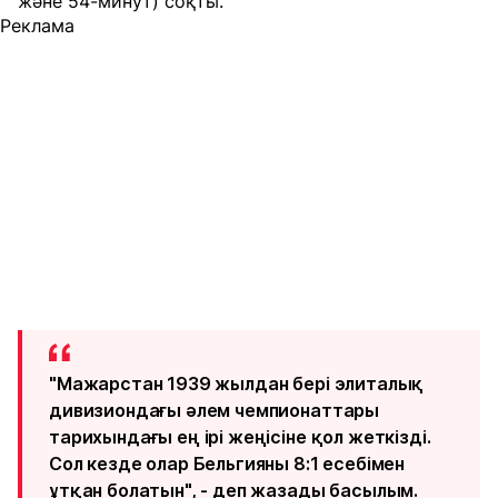
және 54-минут) соқты.
Реклама
"Мажарстан 1939 жылдан бері элиталық
дивизиондағы әлем чемпионаттары
тарихындағы ең ірі жеңісіне қол жеткізді.
Сол кезде олар Бельгияны 8:1 есебімен
ұтқан болатын", - деп жазады басылым.