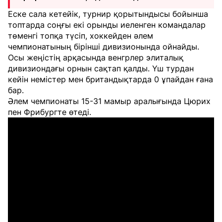
Еске сала кетейік, турнир қорытындысы бойынша
топтарда соңғы екі орынды иеленген командалар
төменгі топқа түсіп, хоккейден әлем
чемпионатының бірінші дивизионында ойнайды.
Осы жеңістің арқасында венгрлер элиталық
дивизиондағы орнын сақтап қалды. Үш турдан
кейін немістер мен британдықтарда 0 ұпайдан ғана
бар.
Әлем чемпионаты 15-31 мамыр аралығында Цюрих
пен Фрибургте өтеді.