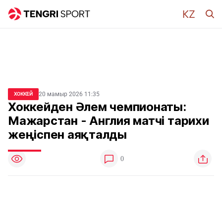
20 мамыр 2026 11:35
ХОККЕЙ
Хоккейден Әлем чемпионаты:
Мажарстан - Англия матчі тарихи
жеңіспен аяқталды
0