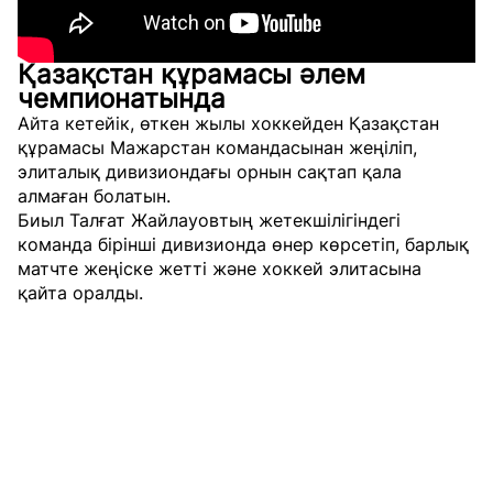
Қазақстан құрамасы әлем
чемпионатында
Айта кетейік, өткен жылы хоккейден Қазақстан
құрамасы Мажарстан командасынан жеңіліп,
элиталық дивизиондағы орнын сақтап қала
алмаған болатын.
Биыл Талғат Жайлауовтың жетекшілігіндегі
команда бірінші дивизионда өнер көрсетіп, барлық
матчте жеңіске жетті және хоккей элитасына
қайта оралды.