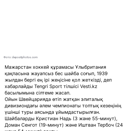
Фото: depositphotos.com
Мажарстан хоккей құрамасы Ұлыбритания
қақпасына жауапсыз бес шайба соғып, 1939
жылдан бергі ең ірі жеңісіне қол жеткізді, деп
хабарлайды
Tengri Sport
тілшісі
Vesti.kz
басылымына сілтеме жасап.
Ойын Швейцарияда өтіп жатқан элиталық
дивизиондағы әлем чемпионаты топтық кезеңінің
үшінші туры аясында ұйымдастырылған.
Шайбаларды Кристиан Надь (3 және 55-минут),
Доман Сенгот (19-минут) және Иштван Тербоч (24