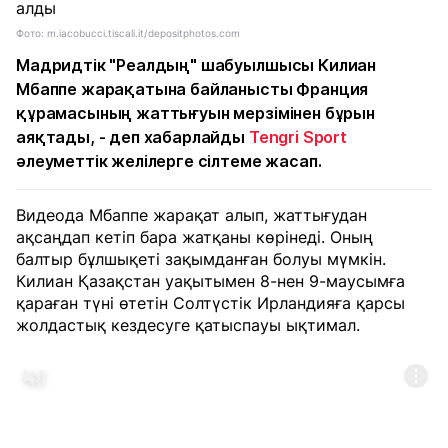
Фото: m.iacobucci.tiscali.it/depositphotos.com
Мадридтік "Реалдың" шабуылшысы Килиан
Мбаппе жарақатына байланысты Франция
құрамасының жаттығуын мерзімінен бұрын
аяқтады, - деп хабарлайды
Tengri Sport
әлеуметтік желілерге сілтеме жасап.
Видеода Мбаппе жарақат алып, жаттығудан
ақсаңдап кетіп бара жатқаны көрінеді. Оның
балтыр бұлшықеті зақымданған болуы мүмкін.
Килиан Қазақстан уақытымен 8-нен 9-маусымға
қараған түні өтетін Солтүстік Ирландияға қарсы
жолдастық кездесуге қатыспауы ықтимал.