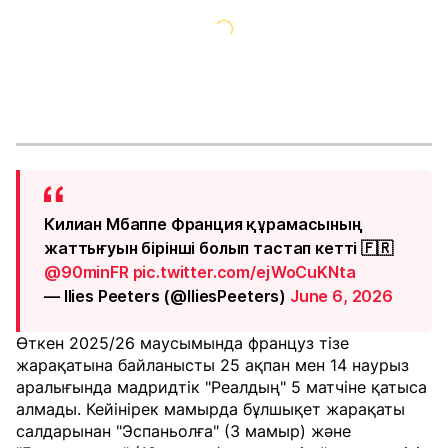
Килиан Мбаппе Франция құрамасының
жаттығуын бірінші болып тастап кетті 🇫🇷
@90minFR
pic.twitter.com/ejWoCuKNta
— Ilies Peeters (@IliesPeeters)
June 6, 2026
Өткен 2025/26 маусымында француз тізе
жарақатына байланысты 25 ақпан мен 14 наурыз
аралығында мадридтік "Реалдың" 5 матчіне қатыса
алмады. Кейінірек мамырда бұлшықет жарақаты
салдарынан "Эспаньолға" (3 мамыр) және