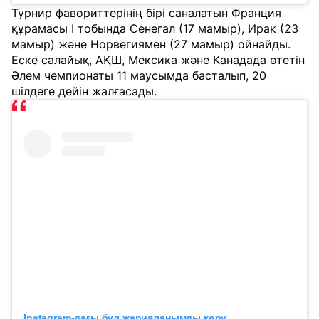
Турнир фавориттерінің бірі саналатын Франция
құрамасы I тобында Сенегал (17 мамыр), Ирак (23
мамыр) және Норвегиямен (27 мамыр) ойнайды.
Еске салайық, АҚШ, Мексика және Канадада өтетін
Әлем чемпионаты 11 маусымда басталып, 20
шілдеге дейін жалғасады.
Instagram-дағы бұл жарияланымды көру