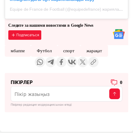
Equipe de France de Football (@equipedefrance) жариялаған жазба
Следите за нашими новостями в Google News
Подписаться
мбаппе
Футбол
спорт
жарақат
ПІКІРЛЕР
0
Пікірлер редакция модерациясынан өтеді