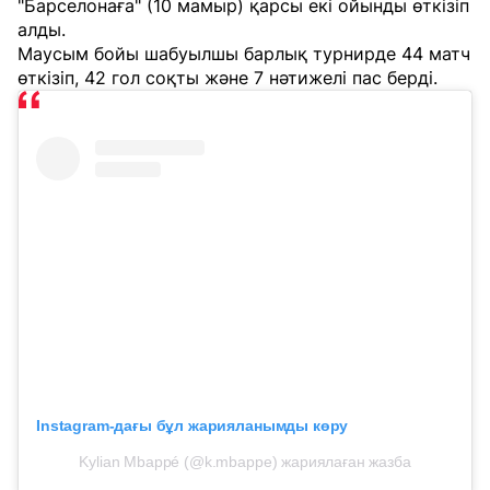
"Барселонаға" (10 мамыр) қарсы екі ойынды өткізіп
алды.
Маусым бойы шабуылшы барлық турнирде 44 матч
өткізіп, 42 гол соқты және 7 нәтижелі пас берді.
Instagram-дағы бұл жарияланымды көру
Kylian Mbappé (@k.mbappe) жариялаған жазба