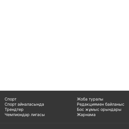
Спорт
Жоба туралы
Спорт айналасында
Редакциямен байланыс
Трендтер
Бос жұмыс орындары
Чемпиондар лигасы
Жарнама