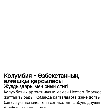
Колумбия - Өзбекстанның
алғашқы қарсыласы
Жұлдыздары мен ойын стилі
Колумбияны аргентиналық маман Нестор Лоренсо
жаттықтырады. Команда қапталдарға және допты
бақылауға негізделген техникалық, шабуылдаушы
футболымен танымал.