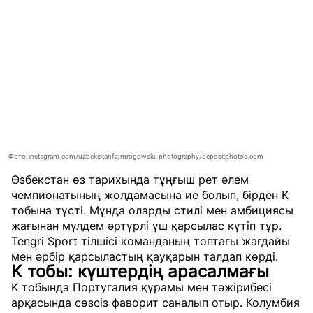
Фото: instagram.com/uzbekistanfa; mrogowski_photography/depositphotos.com
Өзбекстан өз тарихында тұңғыш рет әлем
чемпионатының жолдамасына ие болып, бірден K
тобына түсті. Мұнда оларды стилі мен амбициясы
жағынан мүлдем әртүрлі үш қарсылас күтіп тұр.
Tengri Sport
тілшісі команданың топтағы жағдайы
мен әрбір қарсыластың қауқарын талдап көрді.
K тобы: күштердің арасалмағы
K тобында Португалия құрамы мен тәжірибесі
арқасында сөзсіз фаворит саналып отыр. Колумбия