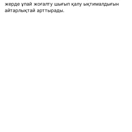
жерде ұпай жоғалту шығып қалу ықтималдығын
айтарлықтай арттырады.