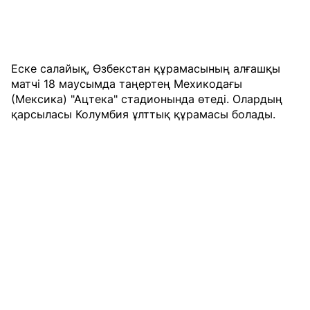
Еске салайық, Өзбекстан құрамасының алғашқы
матчі 18 маусымда таңертең Мехикодағы
(Мексика) "Ацтека" стадионында өтеді. Олардың
қарсыласы Колумбия ұлттық құрамасы болады.