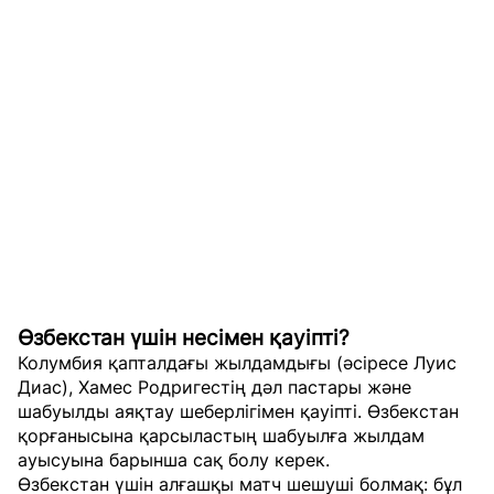
Өзбекстан үшін несімен қауіпті?
Колумбия қапталдағы жылдамдығы (әсіресе Луис
Диас), Хамес Родригестің дәл пастары және
шабуылды аяқтау шеберлігімен қауіпті. Өзбекстан
қорғанысына қарсыластың шабуылға жылдам
ауысуына барынша сақ болу керек.
Өзбекстан үшін алғашқы матч шешуші болмақ: бұл