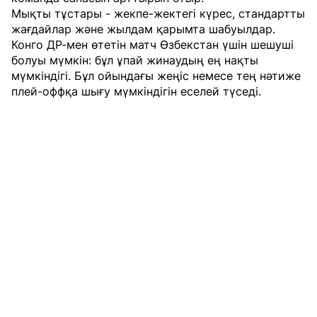
Мықты тұстары - жекпе-жектегі күрес, стандартты
жағдайлар және жылдам қарымта шабуылдар.
Конго ДР-мен өтетін матч Өзбекстан үшін шешуші
болуы мүмкін: бұл ұпай жинаудың ең нақты
мүмкіндігі. Бұл ойындағы жеңіс немесе тең нәтиже
плей-оффқа шығу мүмкіндігін еселей түседі.