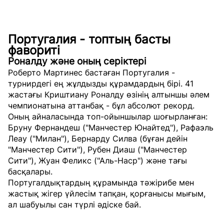
Португалия - топтың басты
фавориті
Роналду және оның серіктері
Роберто Мартинес бастаған Португалия -
турнирдегі ең жұлдызды құрамдардың бірі. 41
жастағы Криштиану Роналду өзінің алтыншы әлем
чемпионатына аттанбақ - бұл абсолют рекорд.
Оның айналасында топ-ойыншылар шоғырланған:
Бруну Фернандеш ("Манчестер Юнайтед"), Рафаэль
Леау ("Милан"), Бернарду Силва (бұған дейін
"Манчестер Сити"), Рубен Диаш ("Манчестер
Сити"), Жуан Феликс ("Аль-Наср") және тағы
басқалары.
Португалдықтардың құрамында тәжірибе мен
жастық жігер үйлесім тапқан, қорғанысы мығым,
ал шабуылы сан түрлі әдіске бай.