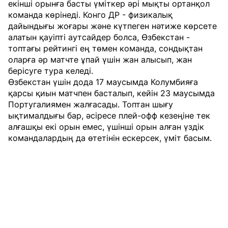
екінші орынға басты үміткер әрі мықты ортанқол
команда көрінеді. Конго ДР - физикалық
дайындығы жоғары және күтпеген нәтиже көрсете
алатын қауіпті аутсайдер болса, Өзбекстан -
топтағы рейтингі ең төмен команда, сондықтан
оларға әр матчте ұпай үшін жан алысып, жан
берісуге тура келеді.
Өзбекстан үшін дода 17 маусымда Колумбияға
қарсы қиын матчпен басталып, кейін 23 маусымда
Португалиямен жалғасады. Топтан шығу
ықтималдығы бар, әсіресе плей-офф кезеңіне тек
алғашқы екі орын емес, үшінші орын алған үздік
командалардың да өтетінін ескерсек, үміт басым.