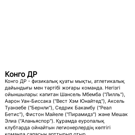
Конго ДР
Конго ДР - физикалық қуаты мықты, атлетикалық
дайындығы мен тәртібі жоғары команда. Негізгі
ойыншылары: капитан Шансель Мбемба ("Лилль"),
Аарон Уан-Биссака ("Вест Хэм Юнайтед"), Аксель
Туанзебе ("Бернли"), Седрик Бакамбу ("Реал
Бетис"), Фистон Майеле ("Пирамидз") және Мешак
Элиа ("Аланьяспор"). Құрамда еуропалық
клубтарда ойнайтын легионерлердің көптігі
команда сапасын арттырып отыр.