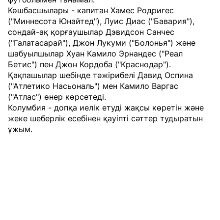
Көшбасшылары - капитан Хамес Родригес
("Миннесота Юнайтед"), Луис Диас ("Бавария"),
сондай-ақ қорғаушылар Дэвидсон Санчес
("Галатасарай"), Джон Лукуми ("Болонья") және
шабуылшылар Хуан Камило Эрнандес ("Реал
Бетис") пен Джон Кордоба ("Краснодар").
Қақпашылар шебінде тәжірибелі Давид Оспина
("Атлетико Насьональ") мен Камило Варгас
("Атлас") өнер көрсетеді.
Колумбия - допқа иелік етуді жақсы көретін және
жеке шеберлік есебінен қауіпті сәттер тудыратын
ұжым.