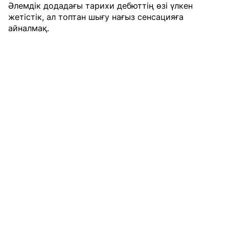
Әлемдік додадағы тарихи дебюттің өзі үлкен
жетістік, ал топтан шығу нағыз сенсацияға
айналмақ.