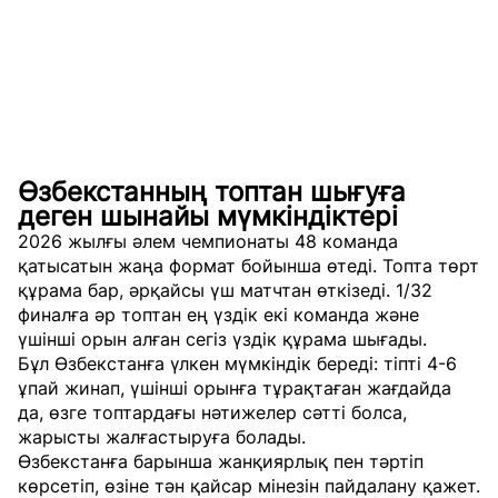
Өзбекстанның топтан шығуға
деген шынайы мүмкіндіктері
2026 жылғы әлем чемпионаты 48 команда
қатысатын жаңа формат бойынша өтеді. Топта төрт
құрама бар, әрқайсы үш матчтан өткізеді. 1/32
финалға әр топтан ең үздік екі команда және
үшінші орын алған сегіз үздік құрама шығады.
Бұл Өзбекстанға үлкен мүмкіндік береді: тіпті 4-6
ұпай жинап, үшінші орынға тұрақтаған жағдайда
да, өзге топтардағы нәтижелер сәтті болса,
жарысты жалғастыруға болады.
Өзбекстанға барынша жанқиярлық пен тәртіп
көрсетіп, өзіне тән қайсар мінезін пайдалану қажет.