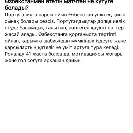
Өзбекстанмен өтетін матчтен не күтуге
болады?
Португалияға қарсы ойын Өзбекстан үшін ең қиын
сынақ болары сөзсіз. Португалдықтар допқа иелік
етуде басымдық танытып, көптеген қауіпті сәттер
жасай алады. Өзбекстанға қорғаныста тәртіпті
ойнап, қарымта шабуылдан мүмкіндік іздеуге және
қарсыластың қателігіне үміт артуға тура келеді.
Роналду 41 жаста болса да, мотивациясы жоғары
және гол соғуға әрқашан дайын.