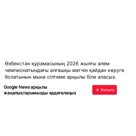
Өзбекстан құрамасының 2026 жылғы әлем
чемпионатындағы алғашқы матчін қайдан көруге
болатынын
мына сілтеме
арқылы біле аласыз.
Google News арқылы
Жазылу
жаңалықтарымызды қадағалаңыз