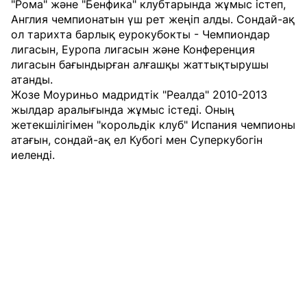
"Рома" және "Бенфика" клубтарында жұмыс істеп,
Англия чемпионатын үш рет жеңіп алды. Сондай-ақ
ол тарихта барлық еурокубокты - Чемпиондар
лигасын, Еуропа лигасын және Конференция
лигасын бағындырған алғашқы жаттықтырушы
атанды.
Жозе Моуриньо мадридтік "Реалда" 2010-2013
жылдар аралығында жұмыс істеді. Оның
жетекшілігімен "корольдік клуб" Испания чемпионы
атағын, сондай-ақ ел Кубогі мен Суперкубогін
иеленді.