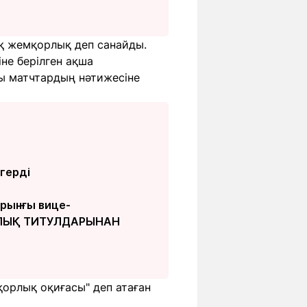
ық жемқорлық деп санайды.
не берілген ақша
ды матчтардың нәтижесіне
герді
ұрынғы вице-
АРЛЫҚ ТИТУЛДАРЫНАН
қорлық оқиғасы" деп атаған