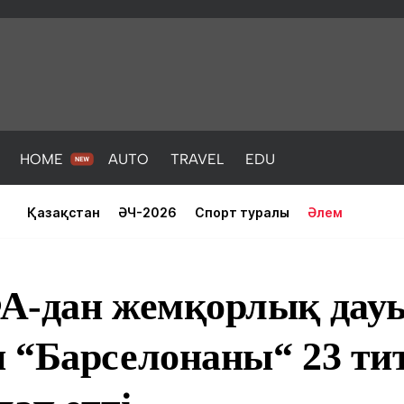
HOME
AUTO
TRAVEL
EDU
Қазақстан
ӘЧ-2026
Спорт туралы
Әлем
А-дан жемқорлық дау
 “Барселонаны“ 23 ти
PORT
HEALTH
HOME
AUTO
Жаңалықтар
порт
Жаңалықтар
Жаңалықта