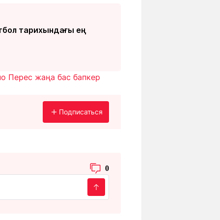
утбол тарихындағы ең
но Перес жаңа бас бапкер
Подписаться
0