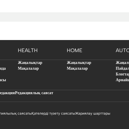
HEALTH
HOME
AUT
Жаңалықтар
Жаңалықтар
Жаңал
нда
Мақалалар
Мақалалар
Пайда
Блогта
асы
Арнай
едакция
Редакциялық саясат
пиялылық саясаты
Қателерді түзету саясаты
Жариялау шарттары