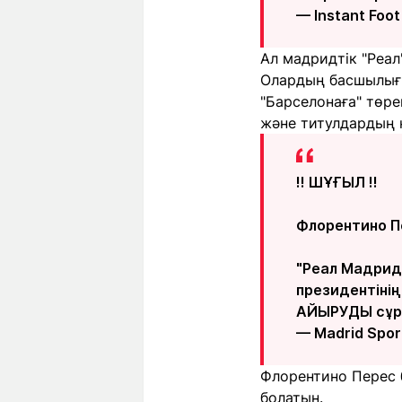
— Instant Foot
Ал мадридтік "Реа
Олардың басшылығы
"Барселонаға" төр
және титулдардың қ
‼️ ШҰҒЫЛ ‼️
Флорентино П
"Реал Мадрид
президентіні
АЙЫРУДЫ сұ
— Madrid Spor
Флорентино Перес б
болатын.