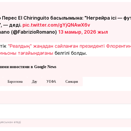
 Перес El Chiringuito басылымына: "Негрейра ісі — ф
, — деді.
pic.twitter.com/gYjQNAwX6v
mano (@FabrizioRomano)
13 мамыр, 2026 жыл
дтік
"Реалдың" жаңадан сайланған президенті Флоренти
иньоны тағайындағаны
белгілі болды.
шими новостями в Google News
Барселона
Дау
УЕФА
Санкция
циясынан өтеді