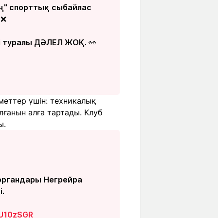
ң" спорттық сыбайлас
 ❌
і туралы ДӘЛЕЛ ЖОҚ. 👀
меттер үшін: техникалық
ғанын алға тартады. Клуб
ы.
 органдары Негрейра
.
wU10zSGR