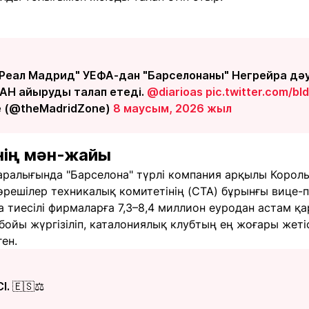
"Реал Мадрид" УЕФА-дан "Барселонаны" Негрейра дәу
Н айыруды талап етеді.
@diarioas
pic.twitter.com/bI
e (@theMadridZone)
8 маусым, 2026 жыл
інің мән-жайы
аралығында "Барселона" түрлі компания арқылы Король
решілер техникалық комитетінің (CTA) бұрынғы вице-п
 тиесілі фирмаларға 7,3–8,4 миллион еуродан астам қа
ойы жүргізіліп, каталониялық клубтың ең жоғары жетіс
ен.
І. 🇪🇸⚖️