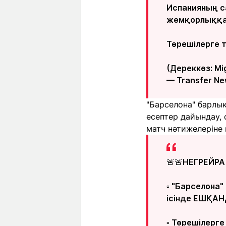
Испанияның с
жемқорлыққа 
Төрешілерге 
(Дереккөз: M
— Transfer Ne
"Барселона" барлы
есептер дайындау, 
матч нәтижелеріне 
🚨🚨НЕГРЕЙРА
▫️ "Барселона
ісінде ЕШҚА
▫️ Төрешілер