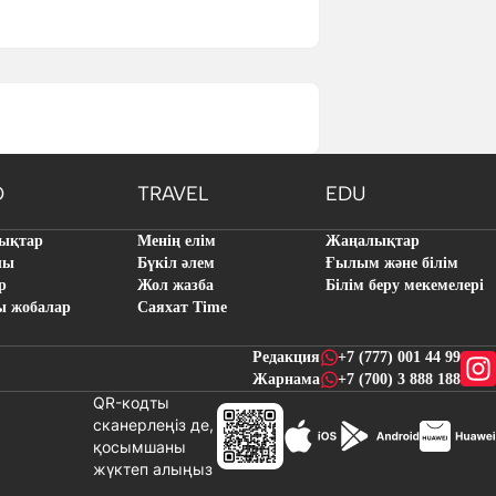
O
TRAVEL
EDU
ықтар
Менің елім
Жаңалықтар
лы
Бүкіл әлем
Ғылым және білім
р
Жол жазба
Білім беру мекемелері
ы жобалар
Саяхат Time
Редакция
+7 (777) 001 44 99
Жарнама
+7 (700) 3 888 188
QR-кодты
сканерлеңіз де,
қосымшаны
жүктеп алыңыз