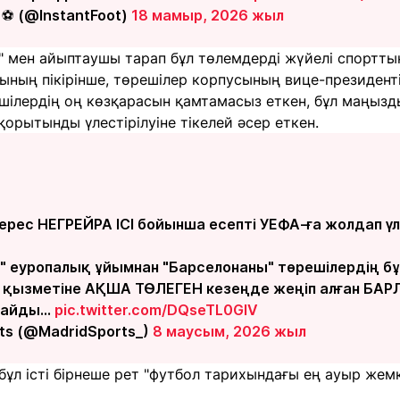
 ⚽️ (@lnstantFoot)
18 мамыр, 2026 жыл
л" мен айыптаушы тарап бұл төлемдерді жүйелі спортт
ның пікірінше, төрешілер корпусының вице-президенті
ешілердің оң көзқарасын қамтамасыз еткен, бұл маңыз
орытынды үлестірілуіне тікелей әсер еткен.
ерес НЕГРЕЙРА ІСІ бойынша есепті УЕФА-ға жолдап үл
" еуропалық ұйымнан "Барселонаны" төрешілердің б
ң қызметіне АҚША ТӨЛЕГЕН кезеңде жеңіп алған Б
райды…
pic.twitter.com/DQseTL0GIV
ts (@MadridSports_)
8 маусым, 2026 жыл
ұл істі бірнеше рет "футбол тарихындағы ең ауыр жем