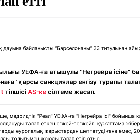
ап етті
Мақалалар
порт
Мақалалар
Пайдалы
йналасында
Блогтар
рендтер
Арнайы
емпиондар
жобалар
игасы
н
дакциямен
Бос жұмыс
Баспасөз
Жарнама
йланыс
орындары
релиздері
ылығы УЕФА-ға атышулы "Негрейра ісіне" б
наға" қарсы санкциялар енгізу туралы тала
rt
тілшісі
AS-ке
сілтеме жасап.
рнама
+7 (700) 3 888 188
ше, мадридтік "Реал" УЕФА-ға "Негрейра ісі" бойынша 
олдануды талап еткен егжей-тегжейлі құжаттама жібер
тарды еуропалық жарыстардан шеттетуді ғана емес, 2
улды толығымен жоюды талап етіп отыр.