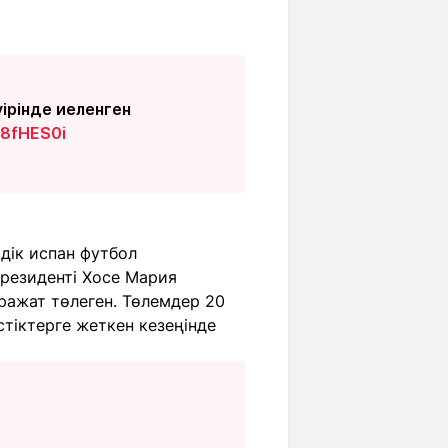
ірінде иеленген
d8fHES0i
дік испан футбол
резиденті Хосе Мария
ражат төлеген. Төлемдер 20
тіктерге жеткен кезеңінде