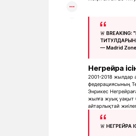
🚨 BREAKING: 
ТИТУЛДАРЫНА
— Madrid Zon
Негрейра іс
2001-2018 жылдар 
федерациясының Тө
Энрикес Негрейраға
жылға жуық уақыт б
айтарлықтай жиілег
🚨 НЕГРЕЙРА ІС