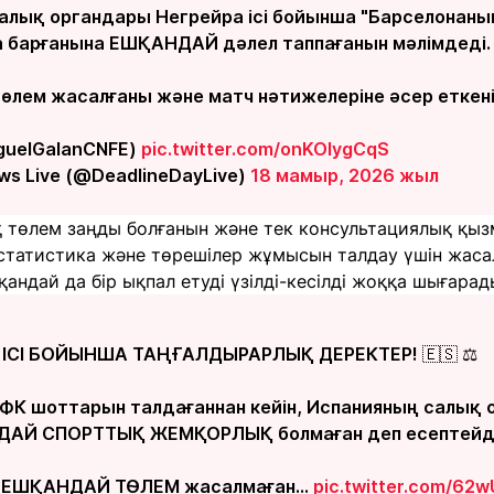
алық органдары Негрейра ісі бойынша "Барселонаны
барғанына ЕШҚАНДАЙ дәлел таппағанын мәлімдеді.
төлем жасалғаны және матч нәтижелеріне әсер еткен
iguelGalanCNFE)
pic.twitter.com/onKOlygCqS
ws Live (@DeadlineDayLive)
18 мамыр, 2026 жыл
қ төлем заңды болғанын және тек консультациялық қыз
статистика және төрешілер жұмысын талдау үшін жасал
қандай да бір ықпал етуді үзілді-кесілді жоққа шығарад
 ІСІ БОЙЫНША ТАҢҒАЛДЫРАРЛЫҚ ДЕРЕКТЕР! 🇪🇸 ⚖️
" ФК шоттарын талдағаннан кейін, Испанияның салық
НДАЙ СПОРТТЫҚ ЖЕМҚОРЛЫҚ болмаған деп есептейді
ге ЕШҚАНДАЙ ТӨЛЕМ жасалмаған…
pic.twitter.com/62