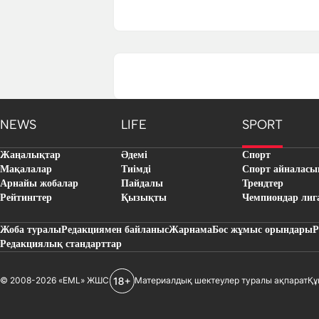
NEWS
LIFE
SPORT
Жаңалықтар
Әдемі
Спорт
Мақалалар
Тиімді
Спорт айналасы
Арнайы жобалар
Пайдалы
Трендтер
Рейтингтер
Қызықты
Чемпиондар лиг
Жоба туралы
Редакциямен байланыс
Жарнама
Бос жұмыс орындары
Р
Редакциялық стандарттар
© 2008-2026 «EML» ЖШС
Материалдық шектеулер туралы ақпарат
Құ