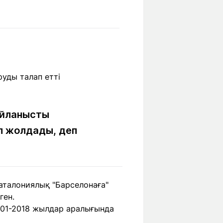
Бүкіл әлем
Ғылым және
білім
Жол жазба
Білім беру
Саяхат Time
мекемелері
Ашық түсті
айланысты
п жолдады, деп
Әлеуметтік желілер
каталониялық "Барселонаға"
ген.
001-2018 жылдар аралығында