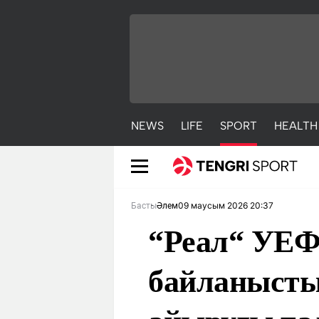
NEWS
LIFE
SPORT
HEALTH
09 маусым 2026 20:37
Басты
Әлем
“Реал“ УЕФ
байланысты
NEWS
LIFE
S
Жаңалықтар
Әдемі
С