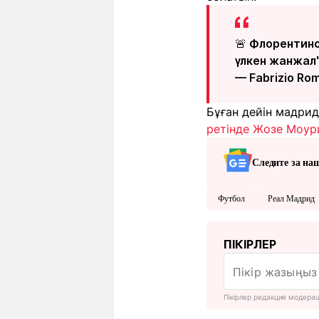
🚨 Флорентино
үлкен жанжал"
— Fabrizio Ro
Бұған дейін мадри
ретінде Жозе Моур
Следите за на
Футбол
Реал Мадрид
ПІКІРЛЕР
Пікірлер редакция модера