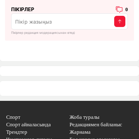
ПІКІРЛЕР
0
Пікірлер редакция модерациясынан өтеді
Спорт
Жоба туралы
Спорт айналасында
Редакциямен байланыс
Трендтер
Жарнама