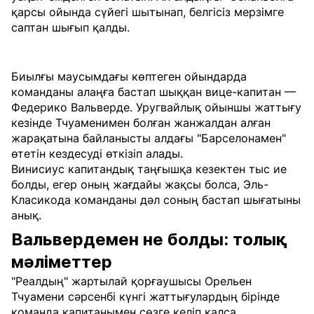
қарсы ойында сүйегі шытынап, белгісіз мерзімге
саптан шығып қалды.
Биылғы маусымдағы көптеген ойындарда
команданы алаңға бастап шыққан вице-капитан —
Федерико Вальверде. Уругвайлық ойыншы жаттығу
кезінде Тчуаменимен болған жанжалдан алған
жарақатына байланысты алдағы "Барселонамен"
өтетін кездесуді өткізіп алады.
Винисиус капитандық таңғышқа кезектен тыс ие
болды, егер оның жағдайы жақсы болса, Эль-
Класикода команданы дәл соның бастап шығатыны
анық.
Вальвердемен не болды: толық
мәліметтер
"Реалдың" жартылай қорғаушысы Орельен
Тчуамени сәрсенбі күнгі жаттығулардың бірінде
команда капитанымен сөзге келіп қалса,