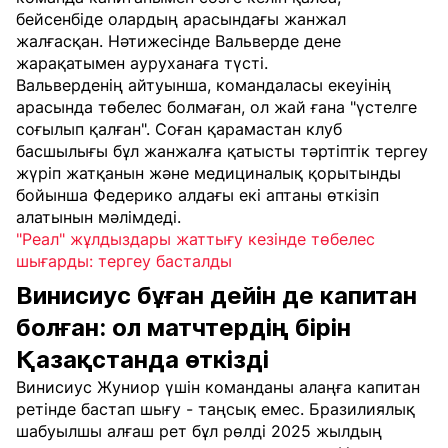
бейсенбіде олардың арасындағы жанжал
жалғасқан. Нәтижесінде Вальверде дене
жарақатымен ауруханаға түсті.
Вальверденің айтуынша, командаласы екеуінің
арасында төбелес болмаған, ол жай ғана "үстелге
соғылып қалған". Соған қарамастан клуб
басшылығы бұл жанжалға қатысты тәртіптік тергеу
жүріп жатқанын және медициналық қорытынды
бойынша Федерико алдағы екі аптаны өткізіп
алатынын мәлімдеді.
"Реал" жұлдыздары жаттығу кезінде төбелес
шығарды: тергеу басталды
Винисиус бұған дейін де капитан
болған: ол матчтердің бірін
Қазақстанда өткізді
Винисиус Жуниор үшін команданы алаңға капитан
ретінде бастап шығу - таңсық емес. Бразилиялық
шабуылшы алғаш рет бұл рөлді 2025 жылдың