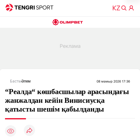
Басты
Әлем
08 мамыр 2026 17:36
“Реалда“ көшбасшылар арасындағы
жанжалдан кейін Винисиусқа
қатысты шешім қабылданды