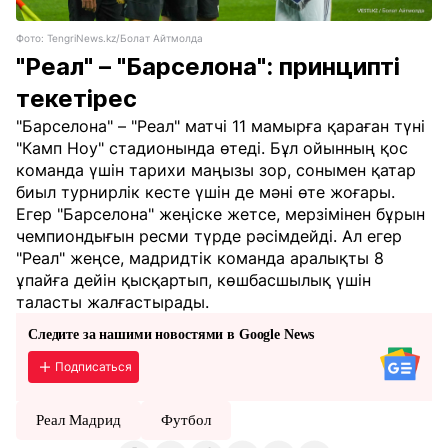
Фото: TengriNews.kz/Болат Айтмолда
"Реал" – "Барселона": принципті
текетірес
"Барселона" – "Реал" матчі 11 мамырға қараған түні
"Камп Ноу" стадионында өтеді. Бұл ойынның қос
команда үшін тарихи маңызы зор, сонымен қатар
биыл турнирлік кесте үшін де мәні өте жоғары.
Егер "Барселона" жеңіске жетсе, мерзімінен бұрын
чемпиондығын ресми түрде рәсімдейді. Ал егер
"Реал" жеңсе, мадридтік команда аралықты 8
ұпайға дейін қысқартып, көшбасшылық үшін
таласты жалғастырады.
Следите за нашими новостями в Google News
Подписаться
Реал Мадрид
Футбол