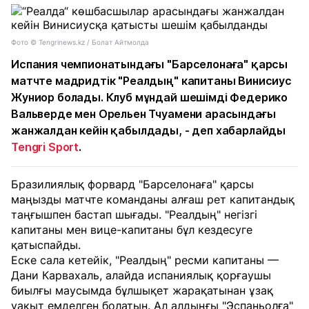
Фото © Tengrinews.kz / Болат Айтмолда
Испания чемпионатындағы "Барселонаға" қарсы
матчте мадридтік "Реалдың" капитаны Винисиус
Жуниор болады. Клуб мұндай шешімді Федерико
Вальверде мен Орельен Тчуамени арасындағы
жанжалдан кейін қабылдады, - деп хабарлайды
Tengri Sport
.
Бразилиялық форвард "Барселонаға" қарсы
маңызды матчте команданы алғаш рет капитандық
таңғышпен бастап шығады. "Реалдың" негізгі
капитаны мен вице-капитаны бұл кездесуге
қатыспайды.
Еске сала кетейік, "Реалдың" ресми капитаны —
Дани Карвахаль, алайда испаниялық қорғаушы
биылғы маусымда бұлшықет жарақатынан ұзақ
уақыт емделген болатын. Ал алдыңғы "Эспаньолға"