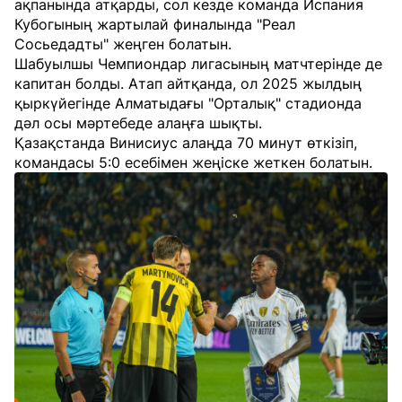
ақпанында атқарды, сол кезде команда Испания
Кубогының жартылай финалында "Реал
Сосьедадты" жеңген болатын.
Шабуылшы Чемпиондар лигасының матчтерінде де
капитан болды. Атап айтқанда, ол 2025 жылдың
қыркүйегінде Алматыдағы "Орталық" стадионда
дәл осы мәртебеде алаңға шықты.
Қазақстанда Винисиус алаңда 70 минут өткізіп,
командасы 5:0 есебімен жеңіске жеткен болатын.