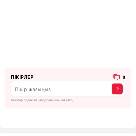
ПІКІРЛЕР
0
Пікірлер редакция модерациясынан өтеді