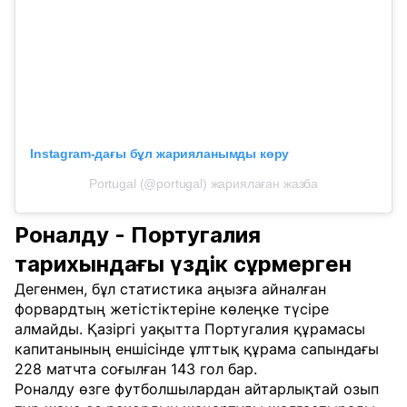
Instagram-дағы бұл жарияланымды көру
Portugal (@portugal) жариялаған жазба
Роналду - Португалия
тарихындағы үздік сұрмерген
Дегенмен, бұл статистика аңызға айналған
форвардтың жетістіктеріне көлеңке түсіре
алмайды. Қазіргі уақытта Португалия құрамасы
капитанының еншісінде ұлттық құрама сапындағы
228 матчта соғылған 143 гол бар.
Роналду өзге футболшылардан айтарлықтай озып