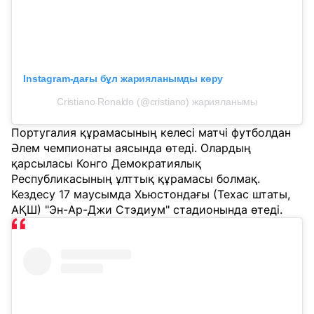
Instagram-дағы бұл жарияланымды көру
Cristiano Ronaldo (@cristiano) жарияланымы
Португалия құрамасының келесі матчі футболдан
Әлем чемпионаты аясында өтеді. Олардың
қарсыласы Конго Демократиялық
Республикасының ұлттық құрамасы болмақ.
Кездесу 17 маусымда Хьюстондағы (Техас штаты,
АҚШ) "Эн-Ар-Джи Стэдиум" стадионында өтеді.