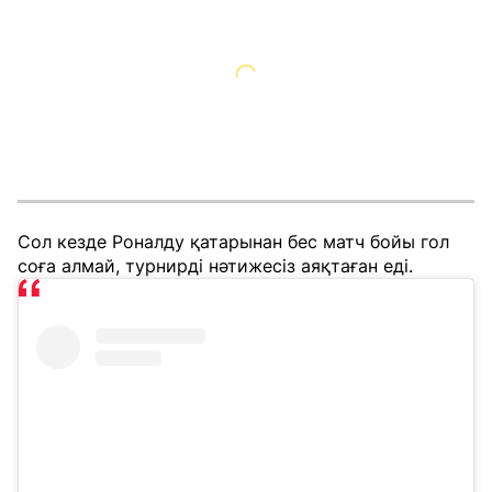
Сол кезде Роналду қатарынан бес матч бойы гол
соға алмай, турнирді нәтижесіз аяқтаған еді.