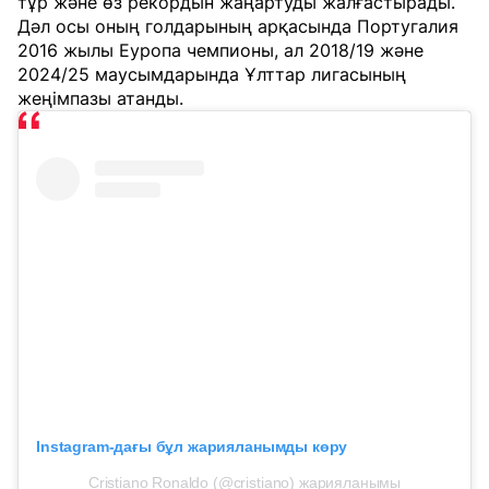
тұр және өз рекордын жаңартуды жалғастырады.
Дәл осы оның голдарының арқасында Португалия
2016 жылы Еуропа чемпионы, ал 2018/19 және
2024/25 маусымдарында Ұлттар лигасының
жеңімпазы атанды.
Instagram-дағы бұл жарияланымды көру
Cristiano Ronaldo (@cristiano) жарияланымы