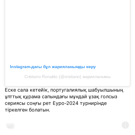
Instagram-дағы бұл жарияланымды көру
Cristiano Ronaldo (@cristiano) жарияланымы
Еске сала кетейік, португалиялық шабуылшының
ұлттық құрама сапындағы мұндай ұзақ голсыз
сериясы соңғы рет Еуро-2024 турнирінде
тіркелген болатын.