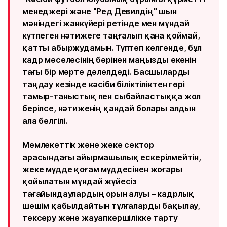
менеджері және "Ред Девилдің" шын
мәніндегі жанкүйері ретінде мен мұндай
күтпеген нәтижеге таңғалып қана қоймай,
қатты абыржудамын. Түптеп келгенде, бұл
кадр мәселесінің бәрінен маңызды екенін
тағы бір мәрте дәлелдеді. Басшыларды
таңдау кезінде кәсіби біліктіліктен гөрі
тамыр-таныстық пен сыбайластыққа жол
берілсе, нәтиженің қандай болары алдын
ала белгілі.
Мемлекеттік және жеке сектор
арасындағы айырмашылық ескерілмейтін,
жеке мүдде қоғам мүддесінен жоғары
қойылатын мұндай жүйесіз
тағайындаулардың орын алуы – кадрлық
шешім қабылдайтын тұлғаларды бақылау,
тексеру және жауапкершілікке тарту