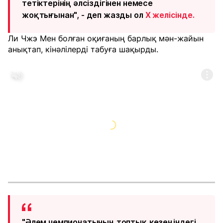
тетіктерінің әлсіздігінен немесе
жоқтығынан", - деп жазды ол
X желісінде.
Ли Чжэ Мен болған оқиғаның барлық мән-жайын
анықтап, кінәлілерді табуға шақырды.
"Әлем чемпионатының топтық кезеңіндегі