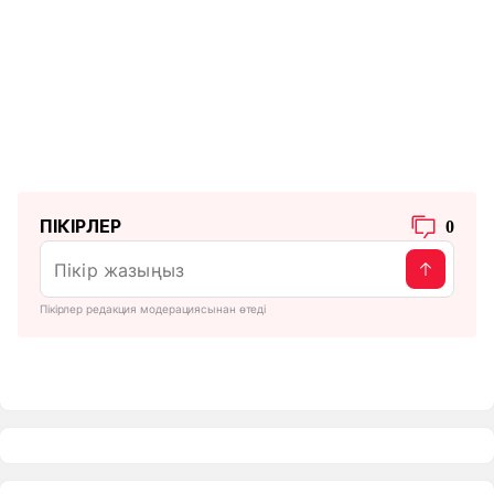
ПІКІРЛЕР
0
Пікірлер редакция модерациясынан өтеді