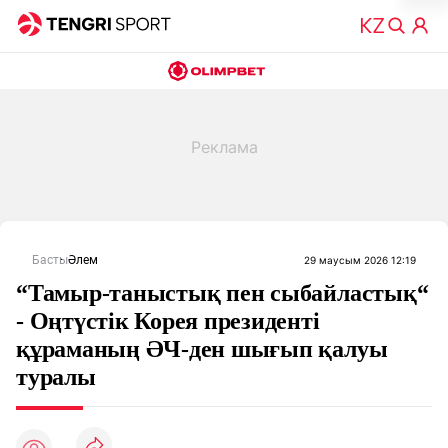
Басты
Әлем
29 маусым 2026 12:19
“Тамыр-таныстық пен сыбайластық“
- Оңтүстік Корея президенті
құраманың ӘЧ-ден шығып қалуы
туралы