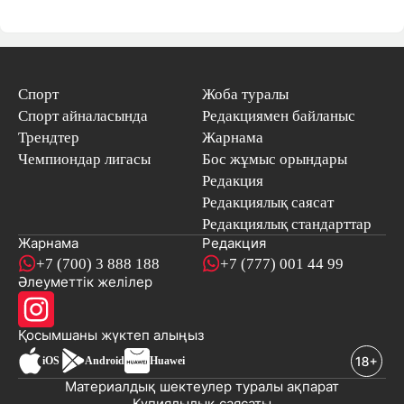
Спорт
Жоба туралы
Спорт айналасында
Редакциямен байланыс
Трендтер
Жарнама
Чемпиондар лигасы
Бос жұмыс орындары
Редакция
Редакциялық саясат
Редакциялық стандарттар
Жарнама
Редакция
+7 (700) 3 888 188
+7 (777) 001 44 99
Әлеуметтік желілер
Қосымшаны
жүктеп алыңыз
iOS
Android
Huawei
Материалдық шектеулер туралы ақпарат