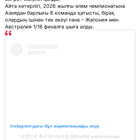
Айта кетерлігі, 2026 жылғы әлем чемпионатына
Азиядан барлығы 8 команда қатысты, бірақ
олардың ішінен тек екеуі ғана – Жапония мен
Австралия 1/16 финалға шыға алды.
Instagram-дағы бұл жарияланымды көру
대한민국 축구국가대표팀 (@thekfa) жарияланымы