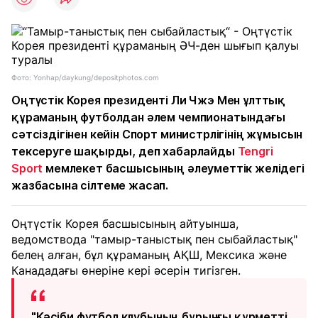
Фото: Yonhap/daykung/depositphotos.com
Оңтүстік Корея президенті Ли Чжэ Мен ұлттық
құраманың футболдан әлем чемпионатындағы
сәтсіздігінен кейін Спорт министрлігінің жұмысын
тексеруге шақырды, деп хабарлайды
Tengri
Sport
мемлекет басшысының әлеуметтік желідегі
жазбасына сілтеме жасап.
Оңтүстік Корея басшысының айтуынша,
ведомствода "тамыр-таныстық пен сыбайластық"
белең алған, бұл құраманың АҚШ, Мексика және
Канададағы өнеріне кері әсерін тигізген.
"Кәсіби футбол клубының бұрынғы құрметті