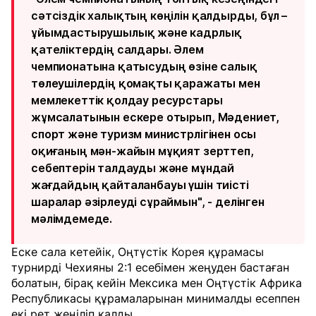
сәтсіздік халықтың көңілін қалдырды, бұл –
ұйымдастырушылық және кадрлық
қателіктердің салдары. Әлем
чемпионатына қатысудың өзіне салық
төлеушілердің қомақты қаражаты мен
мемлекеттік қолдау ресурстары
жұмсалатынын ескере отырып, Мәдениет,
спорт және туризм министрлігінен осы
оқиғаның мән-жайын мұқият зерттеп,
себептерін талдауды және мұндай
жағдайдың қайталанбауы үшін тиісті
шаралар әзірлеуді сұраймын", - делінген
мәлімдемеде.
Еске сала кетейік, Оңтүстік Корея құрамасы
турнирді Чехияны 2:1 есебімен жеңуден бастаған
болатын, бірақ кейін Мексика мен Оңтүстік Африка
Республикасы құрамаларынан минималды есеппен
екі рет жеңіліп қалды.