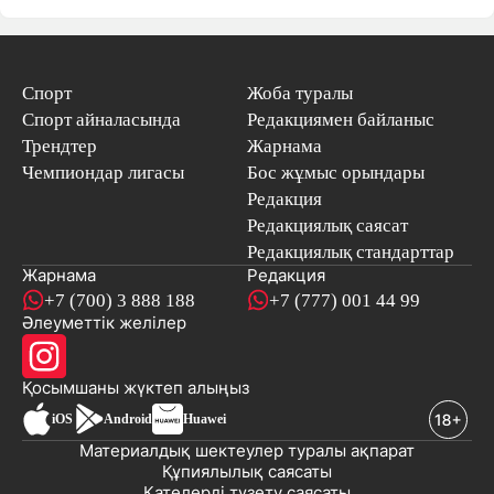
Спорт
Жоба туралы
Спорт айналасында
Редакциямен байланыс
Трендтер
Жарнама
Чемпиондар лигасы
Бос жұмыс орындары
Редакция
Редакциялық саясат
Редакциялық стандарттар
Жарнама
Редакция
+7 (700) 3 888 188
+7 (777) 001 44 99
Әлеуметтік желілер
Қосымшаны
жүктеп алыңыз
iOS
Android
Huawei
Материалдық шектеулер туралы ақпарат
Құпиялылық саясаты
Қателерді түзету саясаты