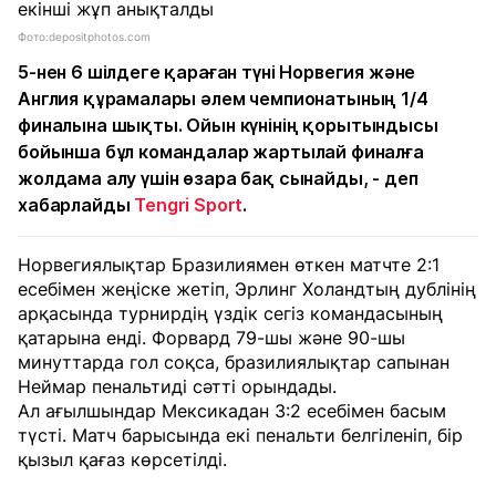
Фото:depositphotos.com
5-нен 6 шілдеге қараған түні Норвегия және
Англия құрамалары әлем чемпионатының 1/4
финалына шықты. Ойын күнінің қорытындысы
бойынша бұл командалар жартылай финалға
жолдама алу үшін өзара бақ сынайды, - деп
хабарлайды
Tengri Sport
.
Норвегиялықтар Бразилиямен өткен матчте 2:1
есебімен жеңіске жетіп, Эрлинг Холандтың дублінің
арқасында турнирдің үздік сегіз командасының
қатарына енді. Форвард 79-шы және 90-шы
минуттарда гол соқса, бразилиялықтар сапынан
Неймар пенальтиді сәтті орындады.
Ал ағылшындар Мексикадан 3:2 есебімен басым
түсті. Матч барысында екі пенальти белгіленіп, бір
қызыл қағаз көрсетілді.