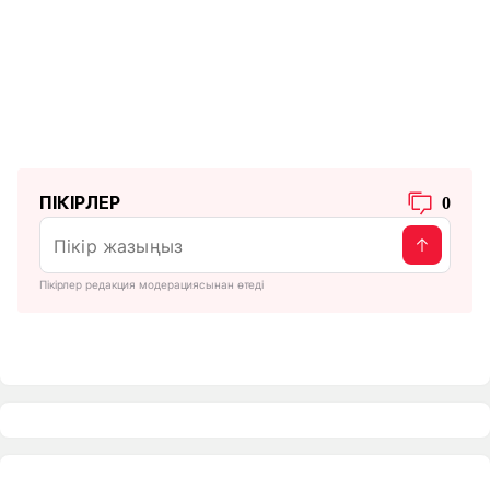
ПІКІРЛЕР
0
Пікірлер редакция модерациясынан өтеді