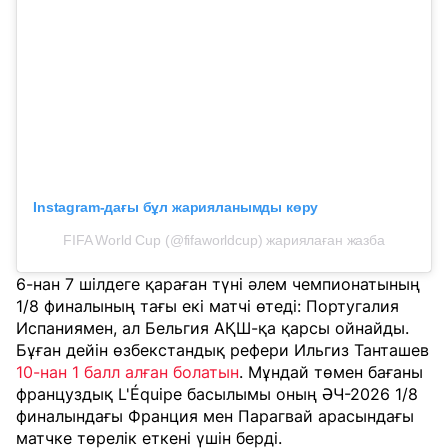
Instagram-дағы бұл жарияланымды көру
FIFA World Cup (@fifaworldcup) жариялаған жазба
6-нан 7 шілдеге қараған түні әлем чемпионатының
1/8 финалының тағы екі матчі өтеді: Португалия
Испаниямен, ал Бельгия АҚШ-қа қарсы ойнайды.
Бұған дейін өзбекстандық рефери Ильгиз Танташев
10-нан 1 балл алған болатын
. Мұндай төмен бағаны
француздық L'Équipe басылымы оның ӘЧ-2026 1/8
финалындағы Франция мен Парагвай арасындағы
матчке төрелік еткені үшін берді.