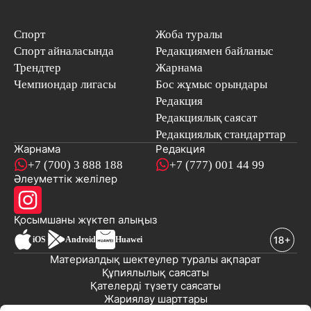
Спорт
Жоба туралы
Спорт айналасында
Редакциямен байланыс
Трендтер
Жарнама
Чемпиондар лигасы
Бос жұмыс орындары
Редакция
Редакциялық саясат
Редакциялық стандарттар
Жарнама
Редакция
+7 (700) 3 888 188
+7 (777) 001 44 99
Әлеуметтік желілер
Қосымшаны
жүктеп алыңыз
iOS
Android
Huawei
Материалдық шектеулер туралы ақпарат
Құпиялылық саясаты
Қателерді түзету саясаты
Жариялау шарттары