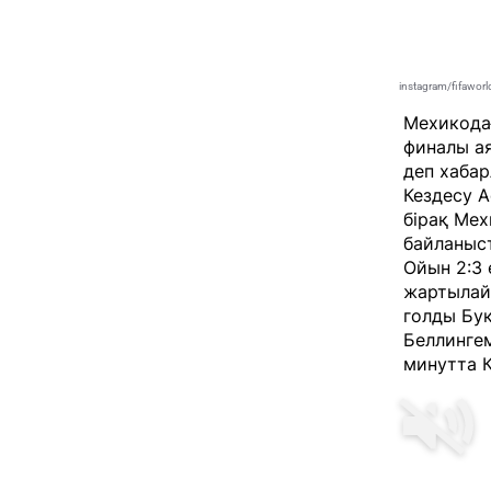
instagram/fifawor
Мехикода
финалы ая
деп хаба
Кездесу А
бірақ Мех
байланыст
Ойын 2:3
жартылай
голды Бук
Беллинге
минутта К