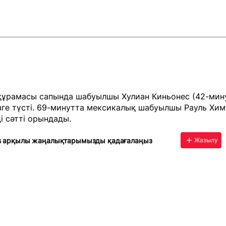
құрамасы сапында шабуылшы Хулиан Киньонес (42-мину
зге түсті. 69-минутта мексикалық шабуылшы Рауль Хим
і сәтті орындады.
s арқылы жаңалықтарымызды қадағалаңыз
Жазылу