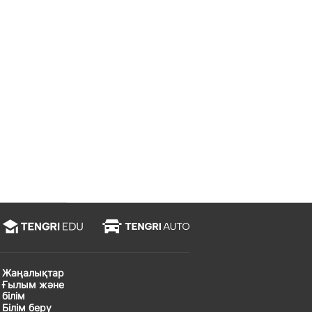
Жаңалықтар
Ғылым және
білім
Білім беру