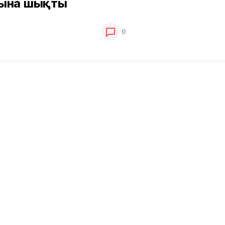
ына шықты
0