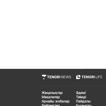
Жаңалықтар
Әдемі
Мақалалар
Тиімді
Арнайы жобалар
Пайдалы
Рейтингтер
Қызықты