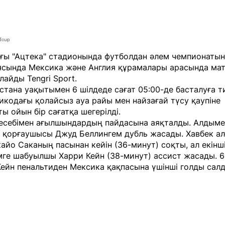
ldcup
ғы "Ацтека" стадионында футболдан әлем чемпионатын
сында Мексика және Англия құрамалары арасында матч
рлайды
Tengri Sport
.
стана уақытымен 6 шілдеде сағат 05:00-де басталуға тиі
икодағы қолайсыз ауа райы мен найзағай түсу қаупіне
ы ойын бір сағатқа шегерілді.
 есебімен ағылшындардың пайдасына аяқталды. Алдыме
 қорғаушысы Джуд Беллингем дубль жасады. Хавбек а
айо Саканың пасынан кейін (36-минут) соқты, ал екінш
мге шабуылшы Харри Кейн (38-минут) ассист жасады. 6
ейн пенальтиден Мексика қақпасына үшінші голды салд