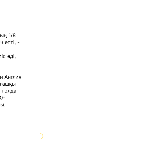
ың 1/8
 өтті, -
с еді,
н Англия
лғашқы
і голда
0-
ы.