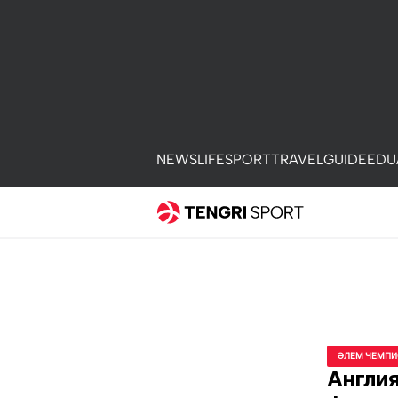
NEWS
LIFE
SPORT
TRAVEL
GUIDE
EDU
ӘЛЕМ ЧЕМПИ
Англи