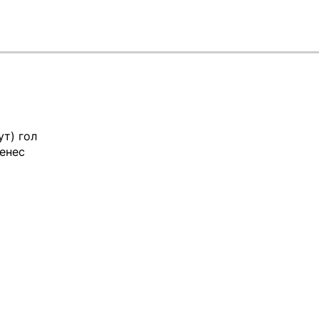
т) гол
енес