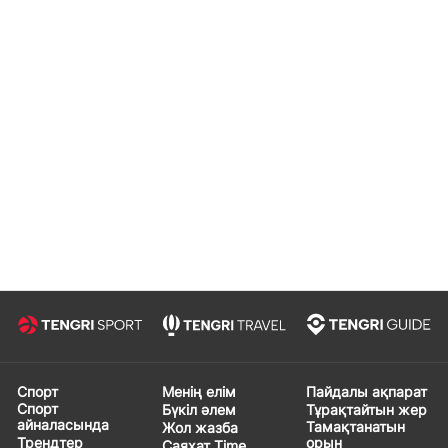
Спорт
Менің елім
Пайдалы ақпарат
Спорт
Бүкіл әлем
Тұрақтайтын жер
айналасында
Тамақтанатын
Жол жазба
Трендтер
орын
Саяхат Time