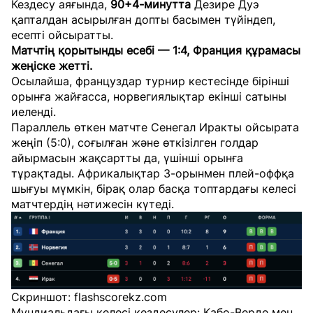
Кездесу аяғында,
90+4-минутта
Дезире Дуэ
қапталдан асырылған допты басымен түйіндеп,
есепті ойсыратты.
Матчтің қорытынды есебі — 1:4, Франция құрамасы
жеңіске жетті.
Осылайша, француздар турнир кестесінде бірінші
орынға жайғасса, норвегиялықтар екінші сатыны
иеленді.
Параллель өткен матчте Сенегал Иракты ойсырата
жеңіп (5:0), соғылған және өткізілген голдар
айырмасын жақсартты да, үшінші орынға
тұрақтады. Африкалықтар 3-орынмен плей-оффқа
шығуы мүмкін, бірақ олар басқа топтардағы келесі
матчтердің нәтижесін күтеді.
Скриншот: flashscorekz.com
Мундиальдағы келесі кездесулер: Кабо-Верде мен