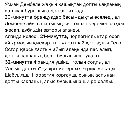
Усман Дембеле жақын қашықтан допты қақпаның
сол жақ бұрышына дәл бағыттады.
20-минутта француздар басымдықты еселеді, ал
Дембеле айып алаңының сыртынан керемет соққы
жасап, дубльдің авторы атанды.
Алайда келесі,
21-минутта,
норвегиялықтар есеп
айырмасын қысқартты: жартылай қорғаушы Тело
Осгор қарсыластың айып алаңында пас алып,
допты қақпаның бергі бұрышына тулатты.
32-минутта
Франция үшінші голын соқты, ал
"Алтын доптың" қазіргі иегері хет-трик жасады.
Шабуылшы Норвегия қорғаушысының астынан
допты қақпаның алыс бұрышына шиіре салды.