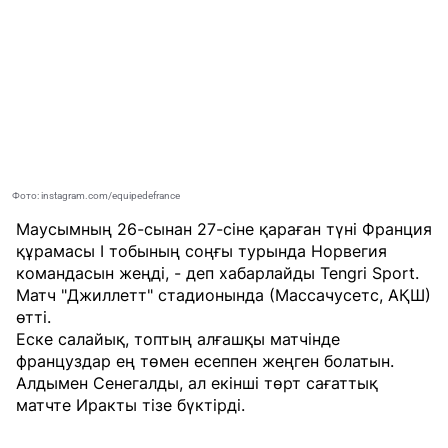
Фото: instagram.com/equipedefrance
Маусымның 26-сынан 27-сіне қараған түні Франция
құрамасы І тобының соңғы турында Норвегия
командасын жеңді, - деп хабарлайды
Tengri Sport
.
Матч "Джиллетт" стадионында (Массачусетс, АҚШ)
өтті.
Еске салайық, топтың алғашқы матчінде
француздар ең төмен есеппен жеңген болатын.
Алдымен Сенегалды, ал екінші төрт сағаттық
матчте Иракты тізе бүктірді.