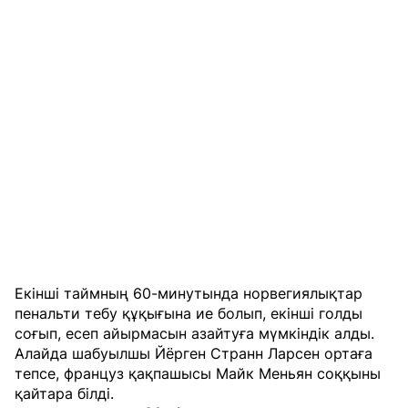
Екінші таймның 60-минутында норвегиялықтар
пенальти тебу құқығына ие болып, екінші голды
соғып, есеп айырмасын азайтуға мүмкіндік алды.
Алайда шабуылшы Йёрген Странн Ларсен ортаға
тепсе, француз қақпашысы Майк Меньян соққыны
қайтара білді.