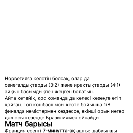
Норвегияға келетін болсақ, олар да
сенегалдықтарды (3:2) және ирактықтарды (4:1)
айқын басымдықпен жеңген болатын.
Айта кетейік, қос команда да келесі кезеңге өтіп
қойған. Топ көшбасшысы кесте бойынша 1/8
финалда немістермен кездессе, екінші орын иегері
дәл осы кезеңде Бразилиямен ойнайды.
Матч барысы
Франция есепті
7-минутта-ақ
ашты: шабуылшы