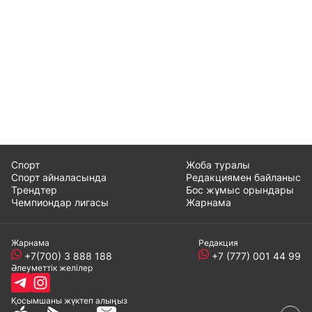
Спорт
Жоба туралы
Спорт айналасында
Редакциямен байланыс
Трендтер
Бос жұмыс орындары
Чемпиондар лигасы
Жарнама
Жарнама
Редакция
+7(700) 3 888 188
+7 (777) 001 44 99
Әлеуметтік желілер
Қосымшаны
жүктеп алыңыз