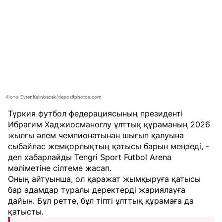
Фото: EvrenKalinbacak/depositphotos.com
Түркия футбол федерациясының президенті
Ибрагим Хаджиосманоглу ұлттық құраманың 2026
жылғы әлем чемпионатынан шығып қалуына
сыбайлас жемқорлықтың қатысы барын меңзеді, -
деп хабарлайды
Tengri Sport
Futbol Arena
мәліметіне сілтеме жасап.
Оның айтуынша, ол қаражат жымқыруға қатысы
бар адамдар туралы деректерді жариялауға
дайын. Бұл ретте, бұл тіпті ұлттық құрамаға да
қатысты.