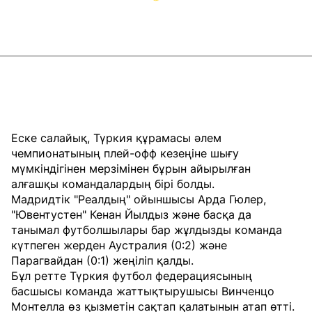
Еске салайық, Түркия құрамасы әлем
чемпионатының плей-офф кезеңіне шығу
мүмкіндігінен мерзімінен бұрын айырылған
алғашқы командалардың бірі болды.
Мадридтік "Реалдың" ойыншысы Арда Гюлер,
"Ювентустен" Кенан Йылдыз және басқа да
танымал футболшылары бар жұлдызды команда
күтпеген жерден Аустралия (0:2) және
Парагвайдан (0:1) жеңіліп қалды.
Бұл ретте Түркия футбол федерациясының
басшысы команда жаттықтырушысы Винченцо
Монтелла өз қызметін сақтап қалатынын атап өтті.