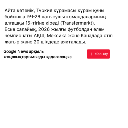
Айта кетейік, Түркия құрамасы құрам құны
бойынша ӘЧ-26 қатысушы командаларының
алғашқы 15-тігіне кіреді (Transfermarkt).
Еске салайық, 2026 жылғы футболдан әлем
чемпионаты АҚШ, Мексика және Канадада өтіп
жатыр және 20 шілдеде аяқталады.
Google News арқылы
Жазылу
жаңалықтарымызды қадағалаңыз