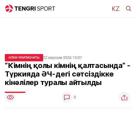
22 маусым 2026 13:07
ӘЛЕМ ЧЕМПИОНАТЫ
“Кімнің қолы кімнің қалтасында“ -
Түркияда ӘЧ-дегі сәтсіздікке
кінәлілер туралы айтылды
0