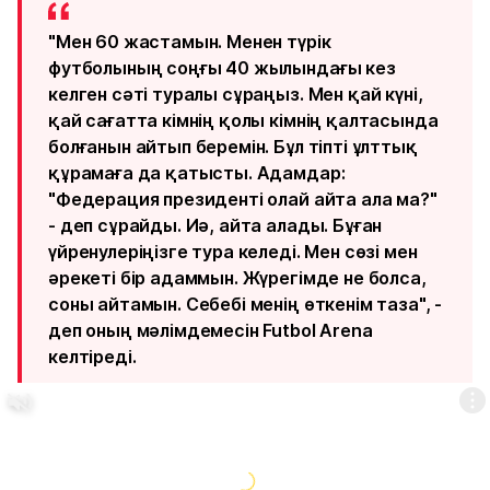
"Мен 60 жастамын. Менен түрік
футболының соңғы 40 жылындағы кез
келген сәті туралы сұраңыз. Мен қай күні,
қай сағатта кімнің қолы кімнің қалтасында
болғанын айтып беремін. Бұл тіпті ұлттық
құрамаға да қатысты. Адамдар:
"Федерация президенті олай айта ала ма?"
- деп сұрайды. Иә, айта алады. Бұған
үйренулеріңізге тура келеді. Мен сөзі мен
әрекеті бір адаммын. Жүрегімде не болса,
соны айтамын. Себебі менің өткенім таза", -
деп оның мәлімдемесін Futbol Arena
келтіреді.