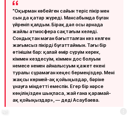
"Оқырман көбейген сайын теріс пікір мен
сын да қатар жүреді. Мансабымда бұған
үйреніп қалдым. Бірақ дәл осы арнада
жайлы атмосфера сақтағым келеді.
Сондықтан маған бағытталған кез келген
жағымсыз пікірді бұғаттаймын. Тағы бір
өтінішім бар: қалай өмір сүруім керек,
кіммен кездесуім, кіммен дос болуым
немесе немен айналысуым қажет екені
туралы сұрамаған кеңес бермеңіздер. Мені
жақсы көрмей-ақ қойыңыздар, бәріне
ұнауға міндетті емеспін. Егер бір нәрсе
көңіліңізден шықпаса, жай ғана қарамай-
ақ қойыңыздар», — деді Асаубаева.