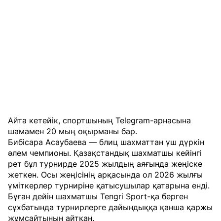
Айта кетейік, спортшының Telegram-арнасына
шамамен 20 мың оқырманы бар.
Бибісара Асаубаева — блиц шахматтан үш дүркін
әлем чемпионы. Қазақстандық шахматшы кейінгі
рет бұл турнирде 2025 жылдың аяғында жеңіске
жеткен. Осы жеңісінің арқасында ол 2026 жылғы
үміткерлер турниріне қатысушылар қатарына енді.
Бұған дейін шахматшы Tengri Sport-қа берген
сұхбатында турнирлерге дайындыққа қанша қаржы
жұмсайтынын айтқан.