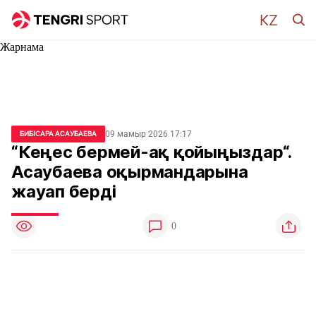
Жарнама
09 мамыр 2026 17:17
БИБІСАРА АСАУБАЕВА
“Кеңес бермей-ақ қойыңыздар“.
Асаубаева оқырмандарына
жауап берді
0