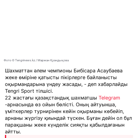
Фото © Tengrinews.kz / Маржан Қуандықова
Шахматтан әлем чемпионы Бибісара Асаубаева
жеке өміріне қатысты пікірлерге байланысты
оқырмандарына үндеу жасады, - деп хабарлайды
Tengri Sport
тілшісі.
22 жастағы қазақстандық шахматшы
Telegram
-арнасында өз ойын бөлісті. Оның айтуынша,
үміткерлер турнирінен кейін оқырманы көбейіп,
арнаны жүргізу қиындай түскен. Бұған дейін ол бұл
парақшаны жеке күнделік сияқты қабылдағанын
айтты.