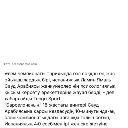
Фото: depositphotos.com
Әлем чемпионаты тарихында гол соққан ең жас
ойыншылардың бірі, испаниялық Ламин Ямаль
Сауд Арабиясы жанкүйерлерінің психологиялық
қысым көрсету әрекеттеріне жауап берді, - деп
хабарлайды
Tengri Sport
.
"Барселонаның" 18 жастағы вингері Сауд
Арабиясына қарсы кездесудің 10-минутында-ақ
әлем чемпионатындағы алғашқы голын соғып,
Испанияның 4:0 есебімен ірі жеңіске жетуіне