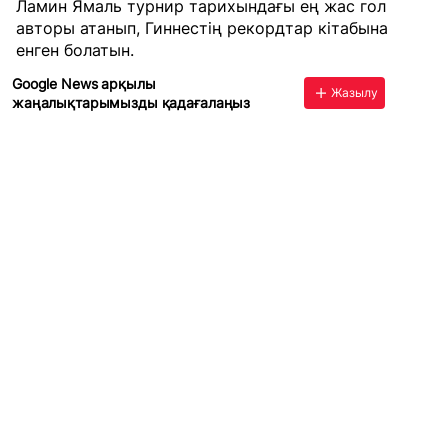
Ламин Ямаль турнир тарихындағы ең жас гол
авторы атанып, Гиннестің рекордтар кітабына
енген болатын.
Google News арқылы
Жазылу
жаңалықтарымызды қадағалаңыз