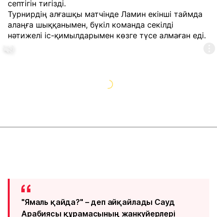
септігін тигізді.
Турнирдің алғашқы матчінде Ламин екінші таймда
алаңға шыққанымен, бүкіл команда секілді
нәтижелі іс-қимылдарымен көзге түсе алмаған еді.
"Ямаль қайда?" – деп айқайлады Сауд
Арабиясы құрамасының жанкүйерлері