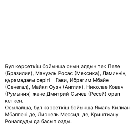
Бұл көрсеткіш бойынша оның алдын тек Пеле
(Бразилия), Мануэль Росас (Мексика), Ламиннің
құрамадағы серігі – Гави, Ибрагим Мбайе
(Сенегал), Майкл Оуэн (Англия), Николае Ковач
(Румыния) және Дмитрий Сычев (Ресей) орап
кеткен.
Осылайша, бұл көрсеткіш бойынша Ямаль Килиан
Мбаппені де, Лионель Мессиді де, Криштиану
Роналдуды да басып озды.