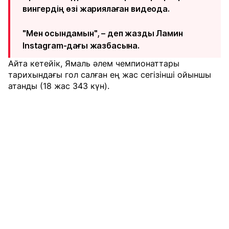
вингердің өзі жариялаған видеода.
"Мен осындамын", – деп жазды Ламин
Instagram-дағы жазбасына.
Айта кетейік, Ямаль әлем чемпионаттары
тарихындағы гол салған ең жас сегізінші ойыншы
атанды (18 жас 343 күн).