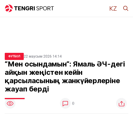
22 маусым 2026 14:14
ФУТБОЛ
“Мен осындамын“: Ямаль ӘЧ-дегі
айқын жеңістен кейін
қарсыласының жанкүйерлеріне
жауап берді
0