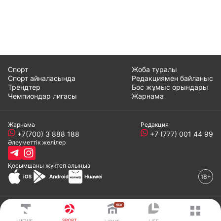
Спорт
Жоба туралы
Спорт айналасында
Редакциямен байланыс
Трендтер
Бос жұмыс орындары
Чемпиондар лигасы
Жарнама
Жарнама
Редакция
+7(700) 3 888 188
+7 (777) 001 44 99
Әлеуметтік желілер
Қосымшаны
жүктеп алыңыз
© 2008-2024 ТОО «EML»