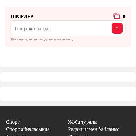
ПІКІРЛЕР
0
Пікірлер редакция модерациясынан өтеді
Спорт
Жоба туралы
Спорт айналасында
Редакциямен байланыс