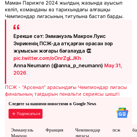
Маман Парижге 2024 жылдың жазында ауысып
келіп, команданы өз тарихындағы алғашқы
Чемпиондар лигасының титулына бастап барды.
Ерекше сәт: Эммануэль Макрон Луис
Энрикенің ПСЖ-да атқарған орасан зор
жұмысын жоғары бағалауда 👏
pic.twitter.com/oOnrZgLJKh
Anna Neumann (@anna_p_neumann)
May 31,
2026
ПСЖ - "Арсенал" арасындағы Чемпиондар лигасы
финалының тағдырын пенальти сериясы шешті
Следите за нашими новостями в Google News
Подписаться
Эммануэль
Франция
Чемпиондар
псж
б
Макрон
лигасы