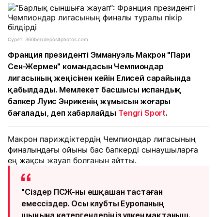
Сурет: 360ber/depositphotos.com
Франция президенті Эммануэль Макрон "Пари
Сен-Жермен" командасын Чемпиондар
лигасының жеңісінен кейін Елисей сарайында
қабылдады. Мемлекет басшысы испандық
бапкер Луис Энрикенің жұмысын жоғары
бағалады, деп хабарлайды
Tengri Sport
.
Макрон париждіктердің Чемпиондар лигасының
финалындағы ойыны бас бапкерді сынаушыларға
ең жақсы жауап болғанын айтты.
"Сіздер ПСЖ-ны ешқашан тастаған
емессіздер. Осы клубты Еуропаның
шыңына көтергендеріңіз үлкен мақтаныш.