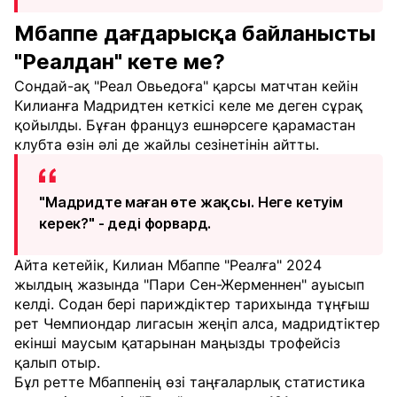
Мбаппе дағдарысқа байланысты
"Реалдан" кете ме?
Сондай-ақ "Реал Овьедоға" қарсы матчтан кейін
Килианға Мадридтен кеткісі келе ме деген сұрақ
қойылды. Бұған француз ешнәрсеге қарамастан
клубта өзін әлі де жайлы сезінетінін айтты.
"Мадридте маған өте жақсы. Неге кетуім
керек?" - деді форвард.
Айта кетейік, Килиан Мбаппе "Реалға" 2024
жылдың жазында "Пари Сен-Жерменнен" ауысып
келді. Содан бері париждіктер тарихында тұңғыш
рет Чемпиондар лигасын жеңіп алса, мадридтіктер
екінші маусым қатарынан маңызды трофейсіз
қалып отыр.
Бұл ретте Мбаппенің өзі таңғаларлық статистика