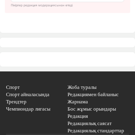
Пікірлер редакция модерациясынан өтеді
Спорт
Жоба туралы
Спорт айналасында
Редакциямен байланыс
Трендтер
Жарнама
Чемпиондар лигасы
Бос жұмыс орындары
Редакция
Редакциялық саясат
Редакциялық стандарттар