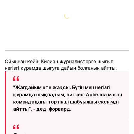
Ойыннан кейін Килиан журналистерге шығып,
негізгі құрамда шығуға дайын болғанын айтты.
"Жағдайым өте жақсы. Бүгін мен негізгі
құрамда шықпадым, өйткені Арбелоа маған
командадағы төртінші шабуылшы екенімді
айтты", - деді форвард.