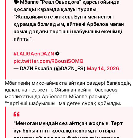
🗣️ Мбаппе "Реал Овьедоға" қарсы ойында
қосалқы құрамда қалуы туралы:
"Жағдайым өте жақсы. Бүгін мен негізгі
құрамда болмадым, өйткені Арбелоа маған
командадағы төртінші шабуылшы екенімді
айтты".
#LALIGAenDAZN
⚽
pic.twitter.com/RBousiSOMQ
— DAZN España (@DAZN_ES)
May 14, 2026
Мбаппенің микс-аймақта айтқан сөздері бапкердің
құлағына тез жетті. Ойыннан кейінгі баспасөз
мәслихатында Арбелоаға Мбаппе расында
"төртінші шабуылшы" ма деген сұрақ қойылды.
"Мен оған мұндай сөз айтқан жоқпын. Төрт
күн бұрын тіпті қосалқы құрамда отыра