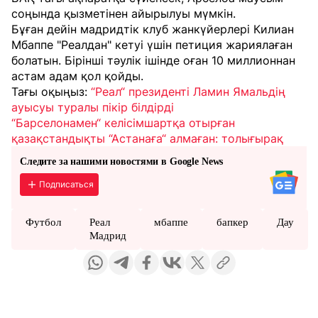
соңында қызметінен айырылуы мүмкін.
Бұған дейін мадридтік клуб жанкүйерлері Килиан
Мбаппе "Реалдан" кетуі үшін петиция жариялаған
болатын. Бірінші тәулік ішінде оған 10 миллионнан
астам адам қол қойды.
Тағы оқыңыз:
“Реал“ президенті Ламин Ямальдің
ауысуы туралы пікір білдірді
“Барселонамен“ келісімшартқа отырған
қазақстандықты “Астанаға“ алмаған: толығырақ
Следите за нашими новостями в Google News
Подписаться
Футбол
Реал
мбаппе
бапкер
Дау
Мадрид