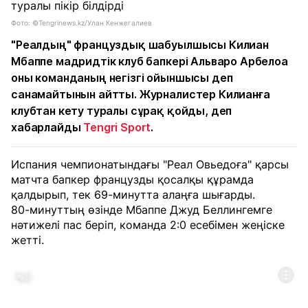
Фото: ©Tengrinews.kz/Улан Кенжегалиев
"Реалдың" француздық шабуылшысы Килиан
Мбаппе мадридтік клуб бапкері Альваро Арбелоа
оны команданың негізгі ойыншысы деп
санамайтынын айтты. Журналистер Килианға
клубтан кету туралы сұрақ қойды, деп
хабарлайды
Tengri Sport
.
Испания чемпионатындағы "Реал Овьедоға" қарсы
матчта бапкер французды қосалқы құрамда
қалдырып, тек 69-минутта алаңға шығарды.
80-минуттың өзінде Мбаппе Джуд Беллингемге
нәтижелі пас беріп, команда 2:0 есебімен жеңіске
жетті.