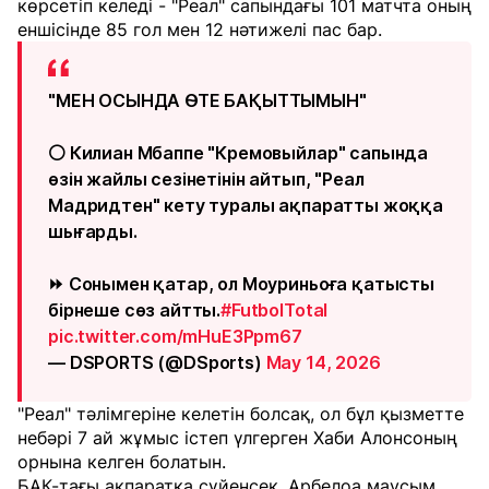
көрсетіп келеді - "Реал" сапындағы 101 матчта оның
еншісінде 85 гол мен 12 нәтижелі пас бар.
"МЕН ОСЫНДА ӨТЕ БАҚЫТТЫМЫН"
⚪ Килиан Мбаппе "Кремовыйлар" сапында
өзін жайлы сезінетінін айтып, "Реал
Мадридтен" кету туралы ақпаратты жоққа
шығарды.
⏩ Сонымен қатар, ол Моуриньоға қатысты
бірнеше сөз айтты.
#FutbolTotal
pic.twitter.com/mHuE3Ppm67
— DSPORTS (@DSports)
May 14, 2026
"Реал" тәлімгеріне келетін болсақ, ол бұл қызметте
небәрі 7 ай жұмыс істеп үлгерген Хаби Алонсоның
орнына келген болатын.
БАҚ-тағы ақпаратқа сүйенсек, Арбелоа маусым