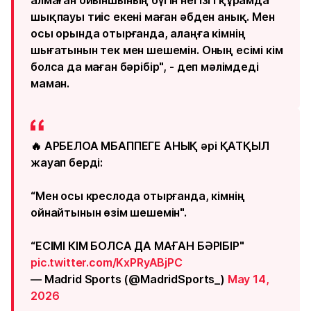
алмаған ойыншының бүгін негізгі құрамда
шықпауы тиіс екені маған әбден анық. Мен
осы орында отырғанда, алаңға кімнің
шығатынын тек мен шешемін. Оның есімі кім
болса да маған бәрібір", - деп мәлімдеді
маман.
🔥 АРБЕЛОА МБАППЕГЕ АНЫҚ әрі ҚАТҚЫЛ
жауап берді:
“Мен осы креслода отырғанда, кімнің
ойнайтынын өзім шешемін".
“ЕСІМІ КІМ БОЛСА ДА МАҒАН БӘРІБІР"
pic.twitter.com/KxPRyABjPC
— Madrid Sports (@MadridSports_)
May 14,
2026