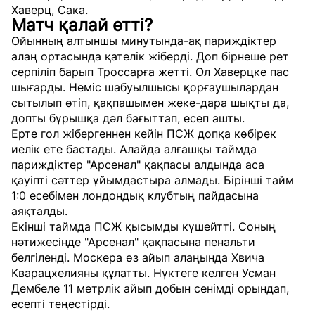
Хаверц, Сака.
Матч қалай өтті?
Ойынның алтыншы минутында-ақ париждіктер
алаң ортасында қателік жіберді. Доп бірнеше рет
серпіліп барып Троссарға жетті. Ол Хаверцке пас
шығарды. Неміс шабуылшысы қорғаушылардан
сытылып өтіп, қақпашымен жеке-дара шықты да,
допты бұрышқа дәл бағыттап, есеп ашты.
Ерте гол жібергеннен кейін ПСЖ допқа көбірек
иелік ете бастады. Алайда алғашқы таймда
париждіктер "Арсенал" қақпасы алдында аса
қауіпті сәттер ұйымдастыра алмады. Бірінші тайм
1:0 есебімен лондондық клубтың пайдасына
аяқталды.
Екінші таймда ПСЖ қысымды күшейтті. Соның
нәтижесінде "Арсенал" қақпасына пенальти
белгіленді. Москера өз айып алаңында Хвича
Кварацхелияны құлатты. Нүктеге келген Усман
Дембеле 11 метрлік айып добын сенімді орындап,
есепті теңестірді.