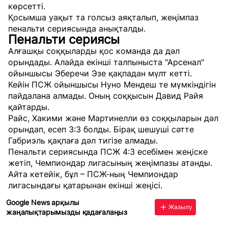
көрсетті.
Қосымша уақыт та голсыз аяқталып, жеңімпаз
пенальти сериясында анықталды.
Пенальти сериясы
Алғашқы соққыларды қос команда да дәл
орындады. Алайда екінші талпыныста "Арсенал"
ойыншысы Эберечи Эзе қақпадан мүлт кетті.
Кейін ПСЖ ойыншысы Нуно Мендеш те мүмкіндігін
пайдалана алмады. Оның соққысын Давид Райя
қайтарды.
Райс, Хакими және Мартинелли өз соққыларын дәл
орындап, есеп 3:3 болды. Бірақ шешуші сәтте
Габриэль қақпаға дәл тигізе алмады.
Пенальти сериясында ПСЖ 4:3 есебімен жеңіске
жетіп, Чемпиондар лигасының жеңімпазы атанды.
Айта кетейік, бұл – ПСЖ-ның Чемпиондар
лигасындағы қатарынан екінші жеңісі.
Google News арқылы
Жазылу
жаңалықтарымызды қадағалаңыз