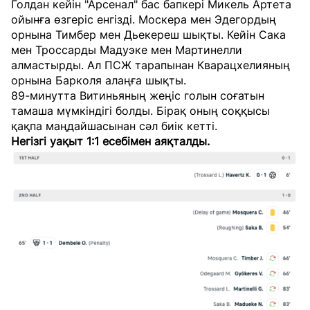
Голдан кейін "Арсенал" бас бапкері Микель Артета
ойынға өзгеріс енгізді. Москера мен Эдегордың
орнына Тимбер мен Дьекереш шықты. Кейін Сака
мен Троссарды Мадуэке мен Мартинелли
алмастырды. Ал ПСЖ тарапынан Кварацхелияның
орнына Барколя алаңға шықты.
89-минутта Витиньяның жеңіс голын соғатын
тамаша мүмкіндігі болды. Бірақ оның соққысы
қақпа маңдайшасынан сәл биік кетті.
Негізгі уақыт 1:1 есебімен аяқталды.