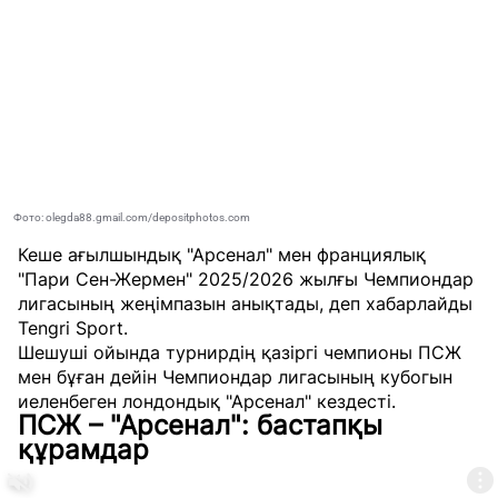
Фото: olegda88.gmail.com/depositphotos.com
Кеше ағылшындық "Арсенал" мен франциялық
"Пари Сен-Жермен" 2025/2026 жылғы Чемпиондар
лигасының жеңімпазын анықтады, деп хабарлайды
Tengri Sport
.
Шешуші ойында турнирдің қазіргі чемпионы ПСЖ
мен бұған дейін Чемпиондар лигасының кубогын
иеленбеген лондондық "Арсенал" кездесті.
ПСЖ – "Арсенал": бастапқы
құрамдар