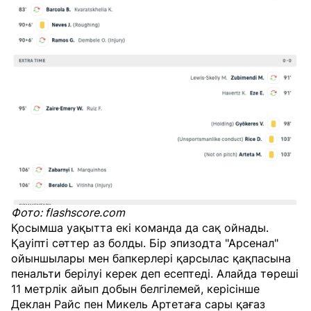
Фото: flashscore.com
Қосымша уақытта екі команда да сақ ойнады.
Қауіпті сәттер аз болды. Бір эпизодта "Арсенал"
ойыншылары мен бапкерлері қарсылас қақпасына
пенальти берілуі керек деп есептеді. Алайда төреші
11 метрлік айып добын белгілемей, керісінше
Деклан Райс пен Микель Артетаға сары қағаз