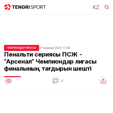
31 мамыр 2026 11:46
ЧЕМПИОНДАР ЛИГАСЫ
Пенальти сериясы ПСЖ -
“Арсенал“ Чемпиондар лигасы
финалының тағдырын шешті
0