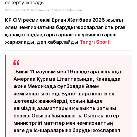
Фото: коллаж © Tengrinews.kz / depositphotos.com
ҚР СІМ ресми өкілі Ерлан Жетібаев 2026 жылғы
әлем чемпионатына баруды жоспарлап отырған
қазақстандықтарға арналған ұсыныстарын
жариялады, деп
хабарлайды
Tengri Sport.
"Биыл 11 маусым мен 19 шілде аралығында
Америка Құрама Штаттарында, Канадада
және Мексикада футболдан Әлем
чемпионаты өтеді. Бұл іс-шара көптеген
шетелдік жанкүйерді, соның ішінде
еліміздің азаматтарын қызықтыратыны
сөзсіз. Осыған байланысты Сыртқы істер
министрлігі матчтер мен чемпионаттың
өзге де іс-шараларына баруды жоспарлап