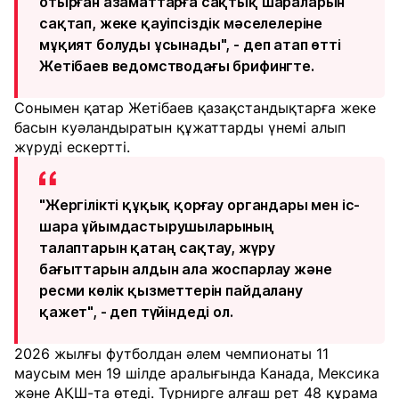
отырған азаматтарға сақтық шараларын
сақтап, жеке қауіпсіздік мәселелеріне
мұқият болуды ұсынады", - деп атап өтті
Жетібаев ведомстводағы брифингте.
Сонымен қатар Жетібаев қазақстандықтарға жеке
басын куәландыратын құжаттарды үнемі алып
жүруді ескертті.
"Жергілікті құқық қорғау органдары мен іс-
шара ұйымдастырушыларының
талаптарын қатаң сақтау, жүру
бағыттарын алдын ала жоспарлау және
ресми көлік қызметтерін пайдалану
қажет", - деп түйіндеді ол.
2026 жылғы футболдан әлем чемпионаты 11
маусым мен 19 шілде аралығында Канада, Мексика
және АҚШ-та өтеді. Турнирге алғаш рет 48 құрама