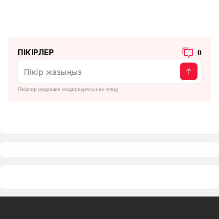
ПІКІРЛЕР
0
Пікірлер редакция модерациясынан өтеді