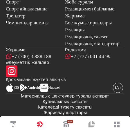
Спорт
Жоба туралы
Спорт айналасында
Редакциямен байланыс
Трендтер
Жарнама
Чемпиондар лигасы
Бос жұмыс орындары
Редакция
Редакциялық саясат
Редакциялық стандарттар
Жарнама
Редакция
+7 (700) 3 888 188
+7 (777) 001 44 99
Әлеуметтік желілер
Қосымшаны
жүктеп алыңыз
iOS
Android
Huawei
Материалдық шектеулер туралы ақпарат
Құпиялылық саясаты
Қателерді түзету саясаты
Жариялау шарттары
© 2008-2026 «EML» ЖШС