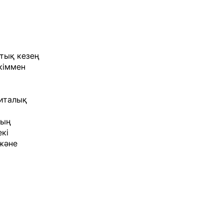
тық кезең
кіммен
литалық
дың
кі
 және