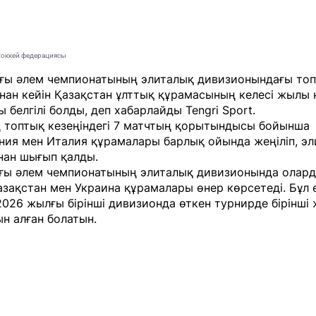
хоккей федерациясы
ғы әлем чемпионатының элиталық дивизионындағы топ
нан кейін Қазақстан ұлттық құрамасының келесі жылы 
 белгілі болды, деп хабарлайды
Tengri Sport
.
ң топтық кезеңіндегі 7 матчтың қорытындысы бойынша
ния мен Италия құрамалары барлық ойында жеңіліп, э
нан шығып қалды.
ғы әлем чемпионатының элиталық дивизионында олар
зақстан мен Украина құрамалары өнер көрсетеді. Бұл е
026 жылғы бірінші дивизионда өткен турнирде бірінші
ын алған болатын.