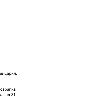
ейцария,
сарапқа
л, ал 31