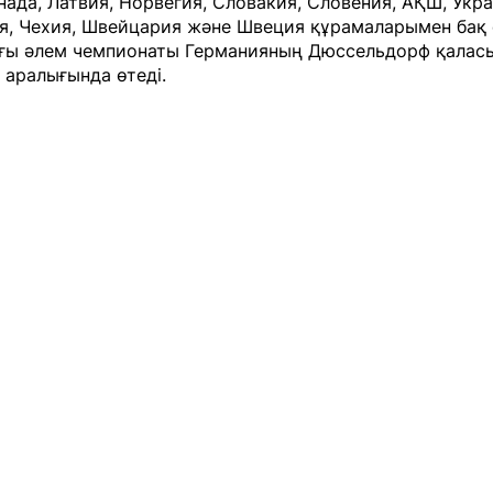
нада, Латвия, Норвегия, Словакия, Словения, АҚШ, Укра
я, Чехия, Швейцария және Швеция құрамаларымен бақ
ғы әлем чемпионаты Германияның Дюссельдорф қаласы
аралығында өтеді.