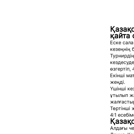
Қазақс
қайта
Еске сала
кезеңнің 
Турнирді
кездесуде
өзгертіп, 
Екінші ма
жеңді.
Үшінші ке
ұтылып жа
жалғасты
Төртінші 
4:1 есебім
Қазақ
Алдағы че