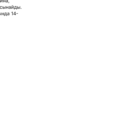
ина,
 сынайды.
нда 14-