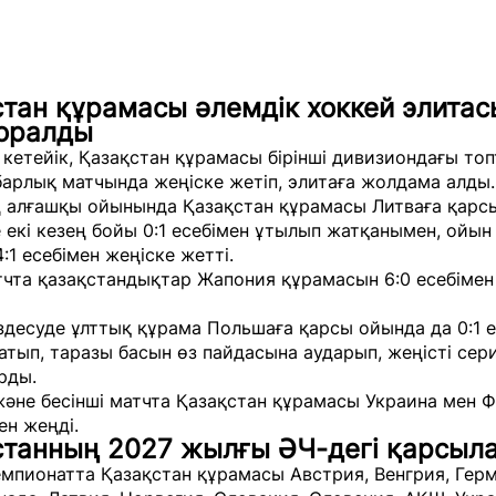
тан құрамасы әлемдік хоккей элита
 оралды
 кетейік, Қазақстан құрамасы бірінші дивизиондағы то
барлық матчында жеңіске жетіп, элитаға жолдама алды.
ң алғашқы ойынында Қазақстан құрамасы Литваға қарс
 екі кезең бойы 0:1 есебімен ұтылып жатқанымен, ойы
4:1 есебімен жеңіске жетті.
тчта қазақстандықтар Жапония құрамасын 6:0 есебіме
здесуде ұлттық құрама Польшаға қарсы ойында да 0:1 
тып, таразы басын өз пайдасына аударып, жеңісті сер
рды.
және бесінші матчта Қазақстан құрамасы Украина мен 
ен жеңді.
станның 2027 жылғы ӘЧ-дегі қарсыл
мпионатта Қазақстан құрамасы Австрия, Венгрия, Герм