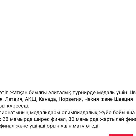
өтіп жатқан биылғы элиталық турнирде медаль үшін Шв
, Латвия, АҚШ, Канада, Норвегия, Чехия және Швеция
ы күреседі.
пионатының медальдары олимпиадалық жүйе бойынша 
: 28 мамырда ширек финал, 30 мамырда жартылай фина
инал және үшінші орын үшін матч өтеді.