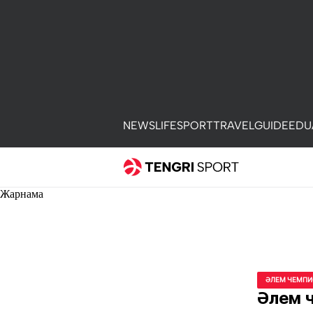
NEWS
LIFE
SPORT
TRAVEL
GUIDE
EDU
Жарнама
ӘЛЕМ ЧЕМПИ
Әлем 