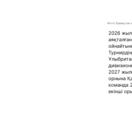
Фото: Қазақстан 
2026 жыл
аяқталған
ойнайтыны
Турнирді
Ұлыбрита
дивизион
2027 жыл
орнына Қа
команда 2
екінші ор