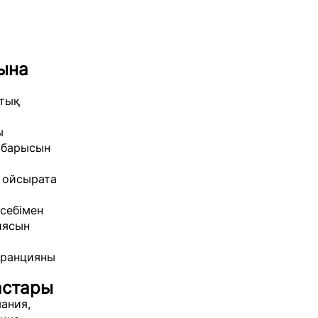
сына
птық
ы
н барысын
н ойсырата
есебімен
иясын
Францияны
астары
ания,