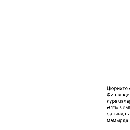
Цюрихте 
Финляндия
құрамалар
Әлем чем
салынады
мамырда ф