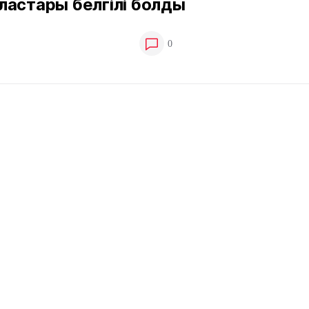
ластары белгілі болды
0