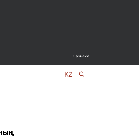
Жарнама
ының