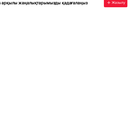
s арқылы жаңалықтарымызды қадағалаңыз
Жазылу