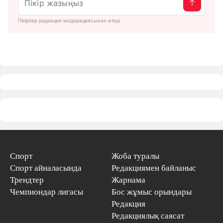
Пікірлер редакция модерациясынан өтеді
Спорт
Жоба туралы
Спорт айналасында
Редакциямен байланыс
Трендтер
Жарнама
Чемпиондар лигасы
Бос жұмыс орындары
Редакция
Редакциялық саясат