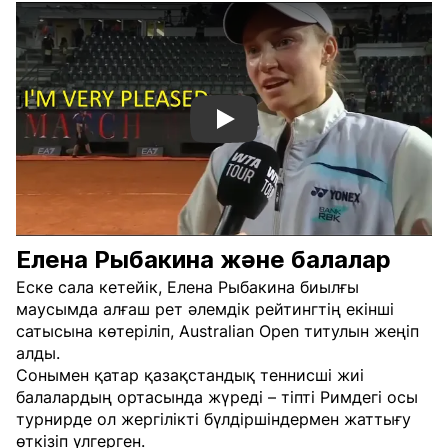
Смотреть видео YouTube
Елена Рыбакина және балалар
Еске сала кетейік, Елена Рыбакина биылғы
маусымда алғаш рет әлемдік рейтингтің екінші
сатысына көтеріліп, Australian Open титулын жеңіп
алды.
Сонымен қатар қазақстандық теннисші жиі
балалардың ортасында жүреді – тіпті Римдегі осы
турнирде ол жергілікті бүлдіршіндермен жаттығу
өткізіп үлгерген.