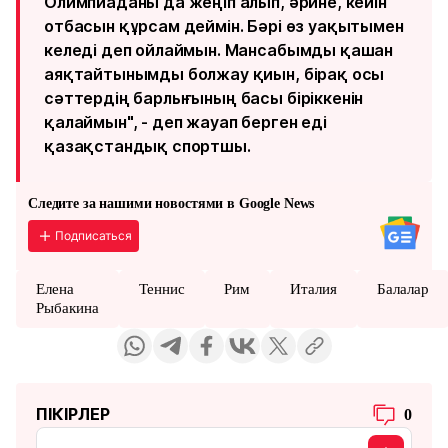
Олимпиаданы да жеңіп алып, әрине, кейін
отбасын құрсам деймін. Бәрі өз уақытымен
келеді деп ойлаймын. Мансабымды қашан
аяқтайтынымды болжау қиын, бірақ осы
сәттердің барлығының басы біріккенін
қалаймын", - деп жауап берген еді
қазақстандық спортшы.
Следите за нашими новостями в Google News
Подписаться
Елена
Теннис
Рим
Италия
Балалар
Рыбакина
ПІКІРЛЕР
0