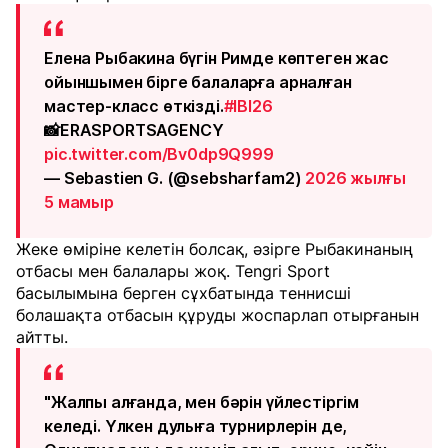
Елена Рыбакина бүгін Римде көптеген жас
ойыншымен бірге балаларға арналған
мастер-класс өткізді.
#IBI26
📸ERASPORTSAGENCY
pic.twitter.com/Bv0dp9Q999
— Sebastien G. (@sebsharfam2)
2026 жылғы
5 мамыр
Жеке өміріне келетін болсақ, әзірге Рыбакинаның
отбасы мен балалары жоқ. Tengri Sport
басылымына берген сұхбатында теннисші
болашақта отбасын құруды жоспарлап отырғанын
айтты.
"Жалпы алғанда, мен бәрін үйлестіргім
келеді. Үлкен дулыға турнирлерін де,