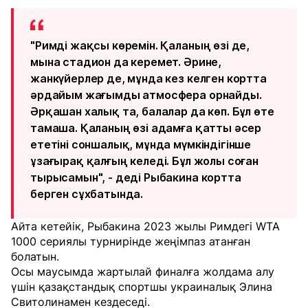
"Римді жақсы көремін. Қаланың өзі де,
мына стадион да керемет. Әрине,
жанкүйерлер де, мұнда кез келген кортта
әрдайым жағымды атмосфера орнайды.
Әрқашан халық та, балалар да көп. Бұл өте
тамаша. Қаланың өзі адамға қатты әсер
ететіні соншалық, мұнда мүмкіндігінше
ұзағырақ қалғың келеді. Бұл жолы соған
тырысамын", - деді Рыбакина кортта
берген сұхбатында.
Айта кетейік, Рыбакина 2023 жылы Римдегі WTA
1000 сериялы турнирінде жеңімпаз атанған
болатын.
Осы маусымда жартылай финалға жолдама алу
үшін қазақстандық спортшы украиналық Элина
Свитолинамен кездеседі.