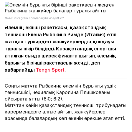
Фото: instagram.com/lenarybakina/ktf.kz/
Әлемнің екінші ракеткасы, қазақстандық
теннисші Елена Рыбакина Римде (Италия) өтіп
жатқан турнирдегі жанкүйерлердің қолдауы
туралы пікір білдірді. Қазақстандық спортшы
аталған сында ширек финалға шығып, әлемнің
бұрынғы бірінші ракеткасын жеңді, деп
хабарлайды
Tengri Sport
.
Соңғы матчта Рыбакина әлемнің бұрынғы үздік
теннисшісі, чехиялық Каролина Плишкованы
ойсырата ұтты (6:0; 6:2).
Матчтан кейін қазақстандық теннисші трибунадағы
көрермендерге алғыс айтып, жанкүйерлер
арасында балалардың көп екенін ерекше атап өтті.