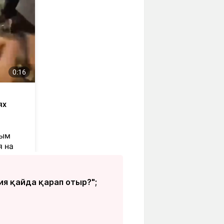
ия қайда қарап отыр?";