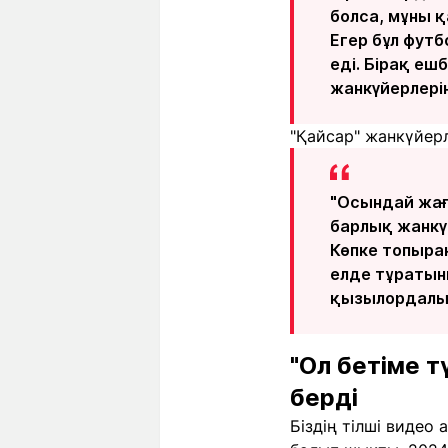
болса, мұны қ
Егер бұл футб
еді. Бірақ еш
жанкүйерлерін
"Қайсар" жанкүйер
"Осындай жағд
барлық жанкү
Көпке топырақ
елде тұратын
қызылордалы
"Ол бетіме 
берді
Біздің тілші виде