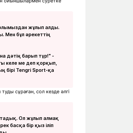
йін ойыншылармен суретке
 қолымыздан жұлып алды.
ы. Мен бұл әрекеттің
а дәтің барып тұр!" -
ғы келе ме деп қорқып,
бірі Tengri Sport-қа
туды сұраған, сол кезде әлгі
стадық. Ол жұлып алмақ
рек басқа бір қыз іліп
ды.