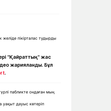
Бүкіл әлем
Ғылым және
білім
Жол жазба
Білім беру
Саяхат Time
мекемелері
Ашық түсті
рі "Қайраттың" жас
идео жарияланды. Бұл
rt
.
Әлеуметтік желілер
үрлі пабликте ондаған мың
 уақыт дауыс көтеріп