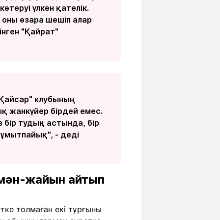
өтеруі үлкен қателік.
 оны өзара шешіп алар
інген "Қайрат"
 "Қайсар" клубының
қ жанкүйер бірдей емес.
 бір тудың астында, бір
ұмытпайық", - деді
 мән-жайын айтып
тке толмаған екі тұрғыны