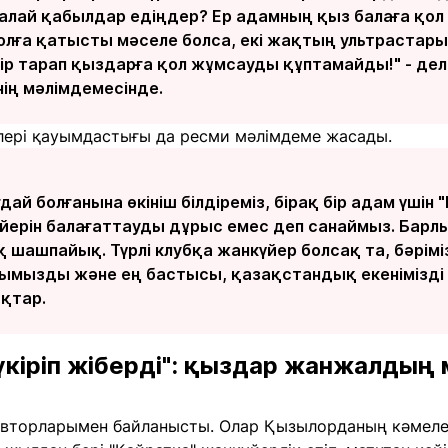
алай қабылдар едіңдер? Ер адамның қыз балаға қол к
олға қатысты мәселе болса, екі жақтың ультрастары
бір тарап қыздарға қол жұмсауды құптамайды!" - дел
ің мәлімдемесінде.
лері қауымдастығы да ресми мәлімдеме жасады.
ай болғанына өкініш білдіреміз, бірақ бір адам үшін
йерін балағаттауды дұрыс емес деп санаймыз. Барлы
 шашпайық. Түрлі клубқа жанкүйер болсақ та, бәріміз
ымызды және ең бастысы, қазақстандық екенімізді 
қтар.
түкіріп жіберді": қыздар жанжалдың
о авторларымен байланысты. Олар Қызылорданың кәмеле