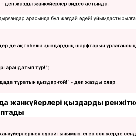
", - деп жазды жанкүйерлер видео астында.
лдырғандар арасында бұл жағдай әдейі ұйымдастырылға
дер де ақтөбелік қыздардың шарфтарын ұрлағансыңд
і арандатып тұр!";
дада тұратын қыздар ғой!" - деп жазды олар.
 да жанкүйерлері қыздарды ренжіт
ыптады
анкүйерлерінен сұрайтынымыз: егер сол жерде сен