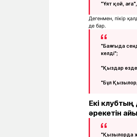
"Ұят қой, аға
Дегенмен, пікір қа
де бар.
"Баяғыда сен
келді";
"Қыздар өздер
"Бұл Қызылор
Екі клубтың
әрекетін ай
"Қызылорда ж