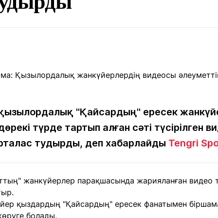
тудырды
Мақалалар
порт
Мақалалар
Пайдалы
йналасында
Блогтар
рендтер
Арнайы
емпиондар
жобалар
игасы
дакциямен
Бос жұмыс
Баспасөз
Жарнама
йланыс
орындары
релиздері
 қызылордалық "Қайсардың" ересек жанкүйе
өрекі түрде тартып алған сәті түсірілген в
кірталас тудырды, деп хабарлайды
Tengri Spo
рнама
+7 (700) 3 888 188
ттың" жанкүйерлер парақшасында жарияланған видео т
тыр.
йер қыздардың "Қайсардың" ересек фанатымен біршама
көруге болады.