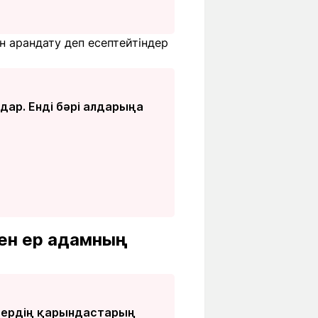
н арандату деп есептейтіндер
ар. Енді бәрі алдарыңа
кен ер адамның
дердің қарындастарың