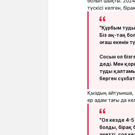
болып шықты. 2024 
түскісі келген, бір
"Құрбым туды 
Біз аң-таң бо
оғаш екенін т
Сосын ол бізг
деді. Мен қо
туды қалтамы
берген сұхба
Қыздың айтуынша, к
ер адам тағы да ке
"Ол кезде 4-
болды, бірақ 
әкетті, сол к