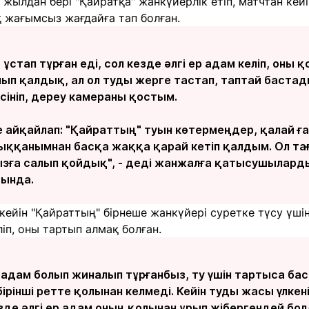
жылдан бері "Қайратқа" жанкүйерлік етіп, матчтан ке
ақ жағымсыз жағдайға тап болған.
ұстап тұрған еді, сол кезде әлгі ер адам келіп, оны
лып қалдық, ал ол туды жерге тастап, таптай бастад
үсініп, дереу камераны қостым.
е айқайлап: "Қайраттың" туын көтермеңдер, қалай ған
рыққанымнан басқа жаққа қарай кетіп қалдым. Ол та
зға салып қойдық", - деді жанжалға қатысушылардың 
тында.
ейін "Қайраттың" бірнеше жанкүйері суретке түсу үшін 
ліп, оны тартып алмақ болған.
5 адам болып жиналып тұрғанбыз, ту үшін тартыса ба
бірінші ретте қолынан келмеді. Кейін туды жасы үлкені
езде әлгі ер адам оның қолынан ұрып жібергендей бол