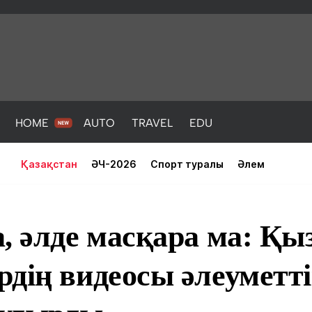
HOME
AUTO
TRAVEL
EDU
Қазақстан
ӘЧ-2026
Спорт туралы
Әлем
а, әлде масқара ма: Қ
дің видеосы әлеуметті
PORT
HEALTH
HOME
AUTO
Жаңалықтар
порт
Жаңалықтар
Жаңалықта