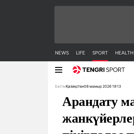
NEWS
LIFE
SPORT
HEALTH
08 мамыр 2026 19:13
Басты
Қазақстан
Арандату м
жанкүйерлер
NEWS
LIFE
S
Жаңалықтар
Әдемі
С