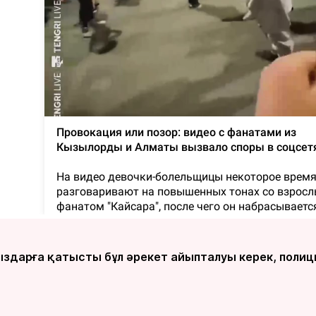
ыздарға қатысты бұл әрекет айыпталуы керек, полиц