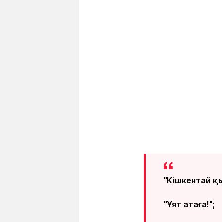
"Кішкентай қ
"Ұят атаға!";