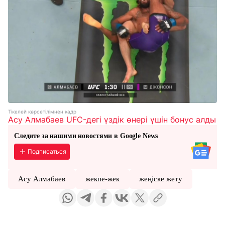
Тікелей көрсетілімнен кадр
Асу Алмабаев UFC-дегі үздік өнері үшін бонус алды
Следите за нашими новостями в Google News
Подписаться
Асу Алмабаев
жекпе-жек
жеңіске жету