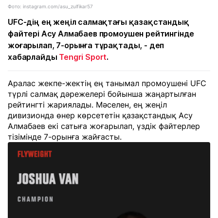
Фото: instagram.com/asu_zulfikar57
UFC-дің ең жеңіл салмақтағы қазақстандық
файтері Асу Алмабаев промоушен рейтингінде
жоғарылап, 7-орынға тұрақтады, - деп
хабарлайды
Tengri Sport
.
Аралас жекпе-жектің ең танымал промоушені UFC
түрлі салмақ дәрежелері бойынша жаңартылған
рейтингті жариялады. Мәселен, ең жеңіл
дивизионда өнер көрсететін қазақстандық Асу
Алмабаев екі сатыға жоғарылап, үздік файтерлер
тізімінде 7-орынға жайғасты.