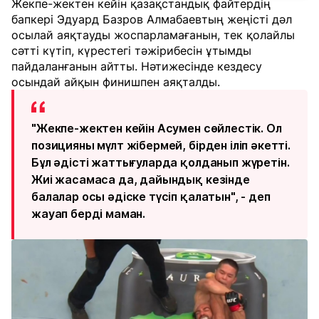
Жекпе-жектен кейін қазақстандық файтердің
бапкері Эдуард Базров Алмабаевтың жеңісті дәл
осылай аяқтауды жоспарламағанын, тек қолайлы
сәтті күтіп, күрестегі тәжірибесін ұтымды
пайдаланғанын айтты. Нәтижесінде кездесу
осындай айқын финишпен аяқталды.
"Жекпе-жектен кейін Асумен сөйлестік. Ол
позицияны мүлт жібермей, бірден іліп әкетті.
Бұл әдісті жаттығуларда қолданып жүретін.
Жиі жасамаса да, дайындық кезінде
балалар осы әдіске түсіп қалатын", - деп
жауап берді маман.