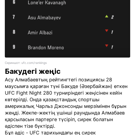
Скриншот: ufc.com/rankings
Бакудегі жеңіс
Асу Алмабаевтың рейтингтегі позициясы 28
маусымға қараған түні Бакуде (Әзербайжан) өткен
UFC Fight Night 280 турниріндегі жеңісінен кейін
көтерілді. Онда қазақстандық спортшы
америкалық Чарльз Джонсонды мерзімінен бұрын
жеңді. Жекпе-жектің үшінші раундында Алмабаев
қарсыласын партерге түсіріп, сирек болатын
әдіспен тізе бүктірді.
Бұл әдіс - UFC тарихындағы ең сирек