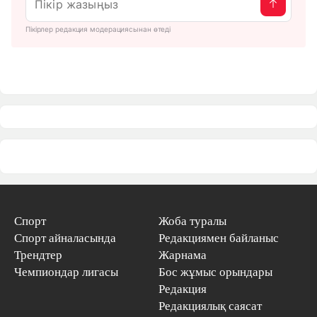
Пікірлер редакция модерациясынан өтеді
Спорт
Жоба туралы
Спорт айналасында
Редакциямен байланыс
Трендтер
Жарнама
Чемпиондар лигасы
Бос жұмыс орындары
Редакция
Редакциялық саясат