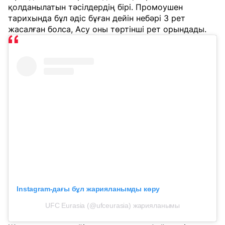
қолданылатын тәсілдердің бірі. Промоушен
тарихында бұл әдіс бұған дейін небәрі 3 рет
жасалған болса, Асу оны төртінші рет орындады.
Instagram-дағы бұл жарияланымды көру
UFC Eurasia (@ufceurasia) жарияланымы