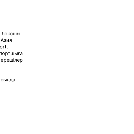
қ боксшы
 Азия
ort
.
спортшыға
төрешілер
қ
асында