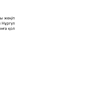
ы жеңіп
н Нұргүл
нға қол