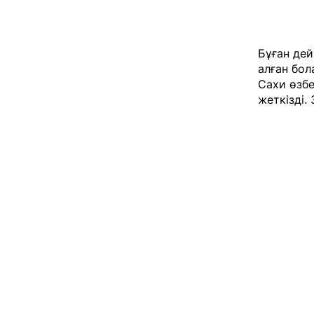
Бұған де
алған бол
Сахи өзб
жеткізді.