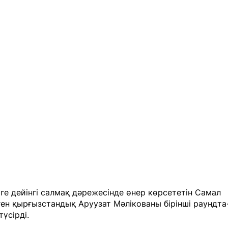
іге дейінгі салмақ дәрежесінде өнер көрсететін Самал
ен қырғызстандық Аруузат Мәлікованы бірінші раундта
түсірді.