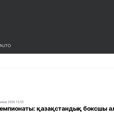
AUTO
амыр 2026 15:55
чемпионаты: қазақстандық боксшы а