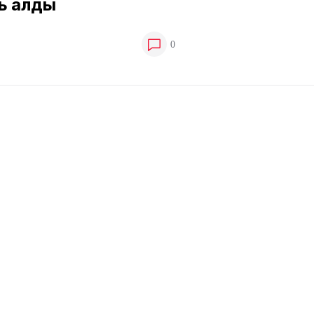
ь алды
0