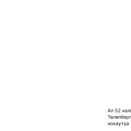
Ал 52 кел
Төлепберг
нокаутқа 