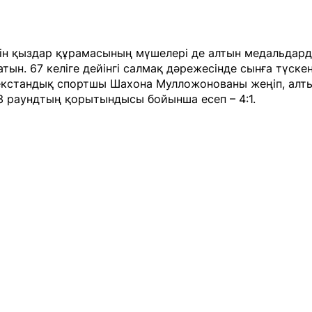
йін қыздар құрамасының мүшелері де алтын медальдард
атын. 67 келіге дейінгі салмақ дәрежесінде сынға түске
екстандық спортшы Шахона Мулложонованы жеңіп, алты
 3 раундтың қорытындысы бойынша есеп – 4:1.