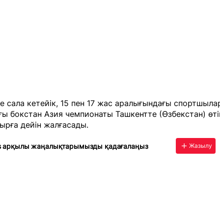
ге сала кетейік, 15 пен 17 жас аралығындағы спортшыла
ы бокстан Азия чемпионаты Ташкентте (Өзбекстан) өті
ырға дейін жалғасады.
s арқылы жаңалықтарымызды қадағалаңыз
Жазылу