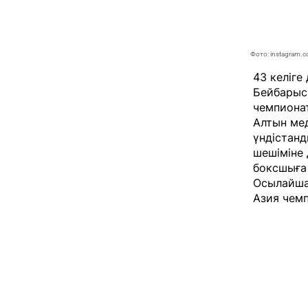
Фото: instagram.c
43 келіге
Бейбарыс 
чемпиона
Алтын ме
үндістан
шешіміне 
боксшыға 
Осылайша
Азия чем