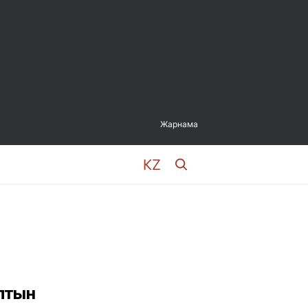
Жарнама
лтын