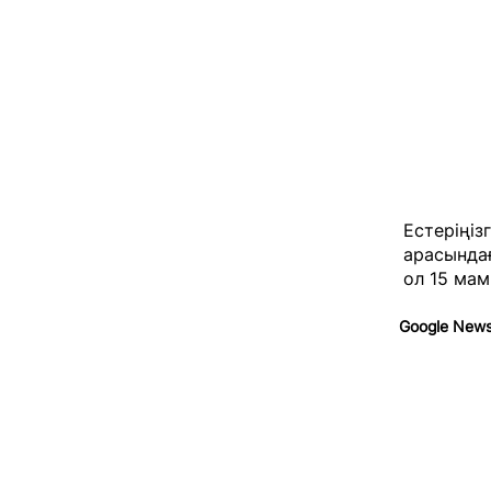
Естеріңіз
арасындағ
ол 15 мам
Google New