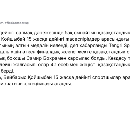
om/officialasianboxing
 дейінгі салмақ дәрежесінде бақ сынайтын қазақстанды
Қойшыбай 15 жасқа дейінгі жасөспірімдер арасындағы
тының алтын медалін иеленді, деп хабарлайды
Tengri Sp
даль үшін өткен финалдық жекпе-жекте қазақстандық 
дық боксшы Самир Бохрамен қарсылас болды. Кездесу 
дейін жалғасып, олар 4:1 есебімен жеңісті қазақстанды
берді.
, Бейбарыс Қойшыбай 15 жасқа дейінгі спортшылар ар
пионатының жеңімпазы атанды.