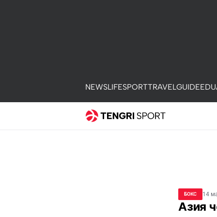
NEWS
LIFE
SPORT
TRAVEL
GUIDE
EDU
14 м
БОКС
Азия 