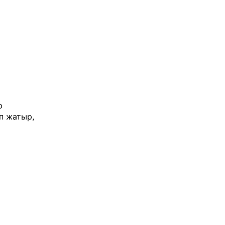
р
п жатыр,