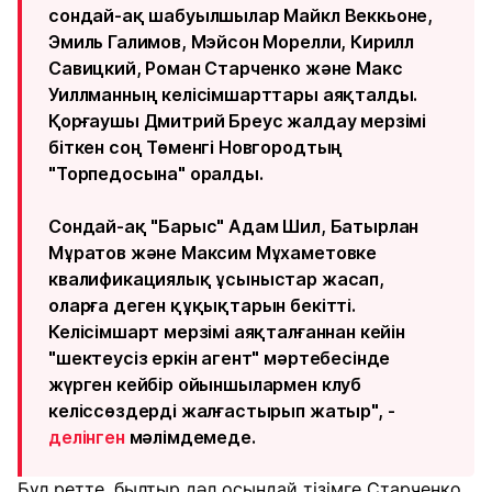
сондай-ақ шабуылшылар Майкл Веккьоне,
Эмиль Галимов, Мэйсон Морелли, Кирилл
Савицкий, Роман Старченко және Макс
Уиллманның келісімшарттары аяқталды.
Қорғаушы Дмитрий Бреус жалдау мерзімі
біткен соң Төменгі Новгородтың
"Торпедосына" оралды.
Сондай-ақ "Барыс" Адам Шил, Батырлан
Мұратов және Максим Мұхаметовке
квалификациялық ұсыныстар жасап,
оларға деген құқықтарын бекітті.
Келісімшарт мерзімі аяқталғаннан кейін
"шектеусіз еркін агент" мәртебесінде
жүрген кейбір ойыншылармен клуб
келіссөздерді жалғастырып жатыр", -
делінген
мәлімдемеде.
Бұл ретте, былтыр дәл осындай тізімге Старченко