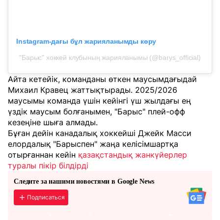
Instagram-дағы бұл жарияланымды көру
"Барыс" хоккей клубының жарияланымы (@barys_official)
Айта кетейік, команданы өткен маусымдағыдай
Михаил Кравец жаттықтырады. 2025/2026
маусымы команда үшін кейінгі үш жылдағы ең
үздік маусым болғанымен, "Барыс" плей-офф
кезеңіне шыға алмады.
Бұған дейін канадалық хоккейші Джейк Масси
елордалық "Барыспен" жаңа келісімшартқа
отырғаннан кейін
қазақстандық жанкүйерлер
туралы пікір білдірді
Следите за нашими новостями в Google News
Подписаться