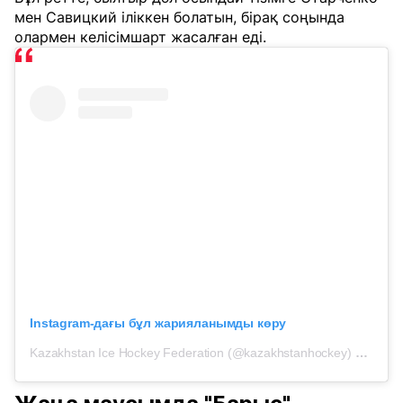
мен Савицкий іліккен болатын, бірақ соңында
олармен келісімшарт жасалған еді.
Instagram-дағы бұл жарияланымды көру
Kazakhstan Ice Hockey Federation (@kazakhstanhockey) жарияланымы