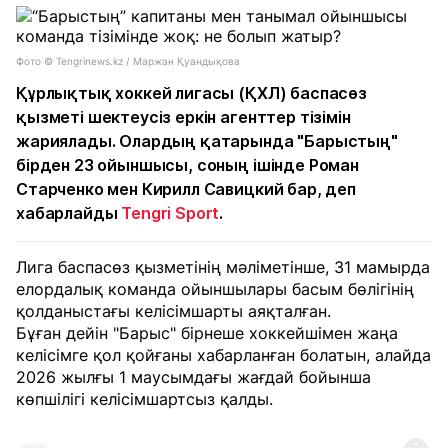
Фото © Tengrinews.kz / Маржан Қуандықова
Құрлықтық хоккей лигасы (ҚХЛ) баспасөз
қызметі шектеусіз еркін агенттер тізімін
жариялады. Олардың қатарында "Барыстың"
бірден 23 ойыншысы, соның ішінде Роман
Старченко мен Кирилл Савицкий бар, деп
хабарлайды
Tengri Sport
.
Лига баспасөз қызметінің мәліметінше, 31 мамырда
елордалық команда ойыншылары басым бөлігінің
қолданыстағы келісімшарты аяқталған.
Бұған дейін "Барыс" бірнеше хоккейшімен жаңа
келісімге қол қойғаны хабарланған болатын, алайда
2026 жылғы 1 маусымдағы жағдай бойынша
көпшілігі келісімшартсыз қалды.