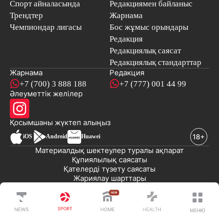
Спорт айналасында
Редакциямен байланыс
Трендтер
Жарнама
Чемпиондар лигасы
Бос жұмыс орындары
Редакция
Редакциялық саясат
Редакциялық стандарттар
Жарнама
Редакция
+7 (700) 3 888 188
+7 (777) 001 44 99
Әлеуметтік желілер
Қосымшаны
жүктеп алыңыз
iOS
Android
Huawei
Материалдық шектеулер туралы ақпарат
Құпиялылық саясаты
Қателерді түзету саясаты
Жариялау шарттары
© 2008-2026 «EML» ЖШС