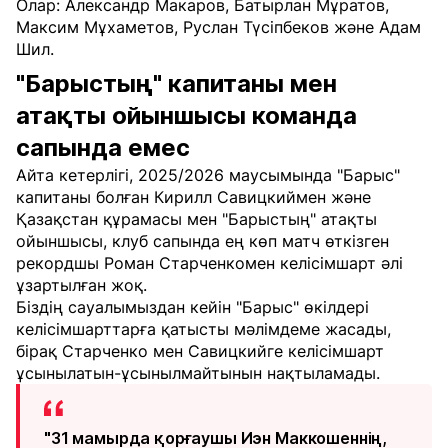
Олар: Александр Макаров, Батырлан Мұратов,
Максим Мұхаметов, Руслан Түсіпбеков және Адам
Шил.
"Барыстың" капитаны мен
атақты ойыншысы команда
сапында емес
Айта кетерлігі, 2025/2026 маусымында "Барыс"
капитаны болған Кирилл Савицкиймен және
Қазақстан құрамасы мен "Барыстың" атақты
ойыншысы, клуб сапында ең көп матч өткізген
рекордшы Роман Старченкомен келісімшарт әлі
ұзартылған жоқ.
Біздің сауалымыздан кейін "Барыс" өкілдері
келісімшарттарға қатысты мәлімдеме жасады,
бірақ Старченко мен Савицкийге келісімшарт
ұсынылатын-ұсынылмайтынын нақтыламады.
"31 мамырда қорғаушы Иэн Маккошеннің,