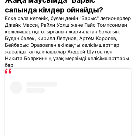
Жаңа маусымда "Барыс"
сапында кімдер ойнайды?
Еске сала кетейік, бұған дейін "Барыс" легионерлер
Джейк Масси, Райли Уолш және Тайс Томпсонмен
келісімшартқа отырғанын жариялаған болатын.
Бұдан бөлек, Кирилл Ляпунов, Артём Королев,
Бейбарыс Оразовпен екіжақты келісімшарттар
жасалды, ал қақпашылар Андрей Шутов пен
Никита Бояркиннің ұзақ мерзімді келісімшарттары
бар.