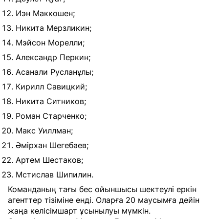
Иэн Маккошен;
Никита Мерзликин;
Мэйсон Морелли;
Александр Перкин;
Асанали Русланұлы;
Кирилл Савицкий;
Никита Ситников;
Роман Старченко;
Макс Уиллман;
Әмірхан Шегебаев;
Артем Шестаков;
Мстислав Шипилин.
Команданың тағы бес ойыншысы шектеулі еркін
агенттер тізіміне енді. Оларға 20 маусымға дейін
жаңа келісімшарт ұсынылуы мүмкін.