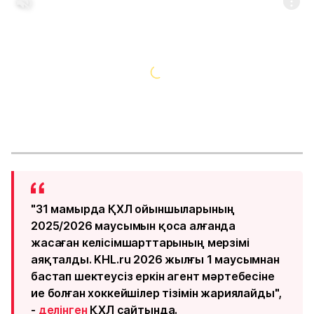
"31 мамырда ҚХЛ ойыншыларының
2025/2026 маусымын қоса алғанда
жасаған келісімшарттарының мерзімі
аяқталды. KHL.ru 2026 жылғы 1 маусымнан
бастап шектеусіз еркін агент мәртебесіне
ие болған хоккейшілер тізімін жариялайды",
-
делінген
ҚХЛ сайтында.