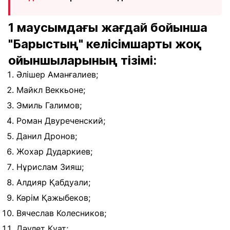
1 маусымдағы жағдай бойынша
"Барыстың" келісімшарты жоқ
ойыншыларының тізімі:
Әлішер Аманғалиев;
Майкл Веккьоне;
Эмиль Галимов;
Роман Двуреченский;
Данил Дронов;
Жохар Дударкиев;
Нұрислам Зияш;
Алдияр Қабдуали;
Кәрім Қажыбеков;
Вячеслав Колесников;
Дәулет Қуат;