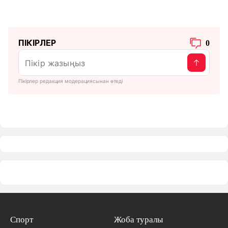
ПІКІРЛЕР
0
Пікірлер редакция модерациясынан өтеді
Спорт
Жоба туралы