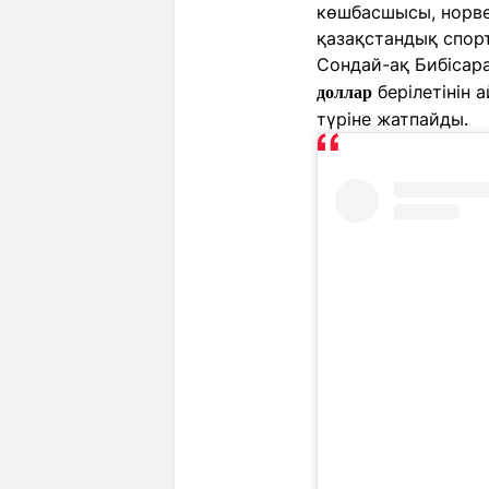
көшбасшысы, норве
қазақстандық спор
Сондай-ақ Бибісар
берілетінін 
доллар
түріне жатпайды.