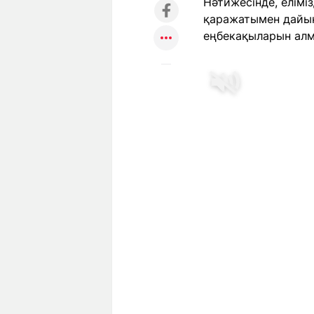
Нәтижесінде, елімі
қаражатымен дайын
еңбекақыларын алм