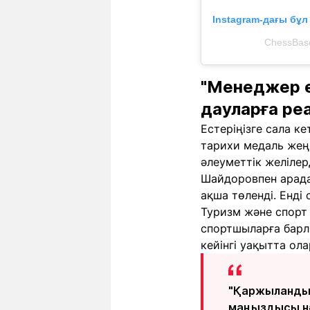
Instagram-дағы бұ
ChessBase
"Менеджер е
дауларға ре
Естеріңізге сала 
тарихи медаль жеңі
әлеуметтік желілер
Шайдоровпен арада
ақша төленді. Енді
Туризм және спорт 
спортшыларға барлы
кейінгі уақытта ол
"Қаржыландыр
маңыздысы нә