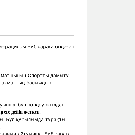
едерациясы Бибісараға ондаған
ахматшының Спортты дамыту
 шахматтың басымдық
туынша, бұл қолдау жылдан
геге дейін жеткен.
ы. Бұл құрылымда тұрақты
.
ваның айтуынша, Бибісараға