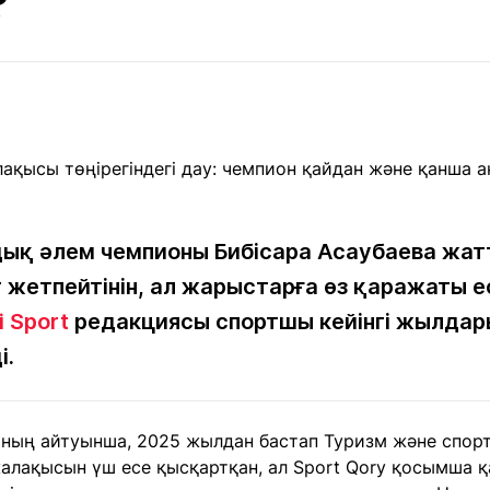
?
Мақалалар
порт
Мақалалар
Пайдалы
йналасында
Блогтар
рендтер
Арнайы
емпиондар
жобалар
игасы
дакциямен
Бос жұмыс
Баспасөз
Жарнама
йланыс
орындары
релиздері
ық әлем чемпионы Бибісара Асаубаева ж
т жетпейтінін, ал жарыстарға өз қаражаты е
i Sport
редакциясы спортшы кейінгі жылдар
рнама
+7 (700) 3 888 188
і.
аның айтуынша, 2025 жылдан бастап Туризм және спорт
жалақысын үш есе қысқартқан, ал Sport Qory қосымша 