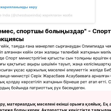
л жарияланымды көру
 India (@chessbaseindia) жариялаған жазба
мес, спортшы болыңыздар" - Спорт 
акциясы
кетейік, таяуда ғана мәнерлеп сырғанаудан Олимпиада
п алғаннан кейін оған жалақы төленбей жатқанын мәлі
де Спорт министрлігіне қатысты сын толқыны өршіген е
ғы қақтығыс ақыры шешімін тауып, жаңа келісімшартқа
 осыған ұқсас қаржылық мәселені әлеуметтік желіде Биб
вице-министрі Серік Жарасбаев Асаубаеваға арналған 
қ қолдау көрсетіліп жатқанын бірнеше рет атап өтті. 
ардың бойында патриоттық рух бәсеңдеген.
у, материалдық мәселені екінші орынға қояйық. Ең 
тиже болуы керек. Ақпараттық кеңістікте талқылан