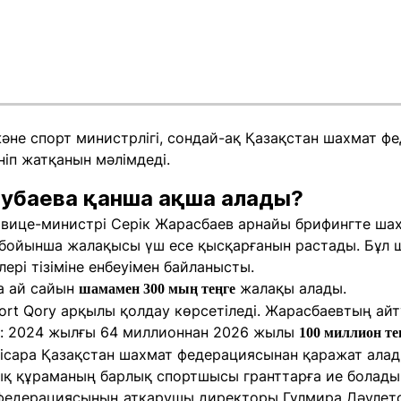
әне спорт министрлігі, сондай-ақ Қазақстан шахмат ф
ніп жатқанын мәлімдеді.
аубаева қанша ақша алады?
 вице-министрі Серік Жарасбаев арнайы брифингте ш
 бойынша жалақысы үш есе қысқарғанын растады. Бұл
лері тізіміне енбеуімен байланысты.
а ай сайын
жалақы алады.
шамамен 300 мың теңге
port Qory арқылы қолдау көрсетіледі. Жарасбаевтың ай
і: 2024 жылғы 64 миллионнан 2026 жылы
100 миллион тең
ісара Қазақстан шахмат федерациясынан қаражат алад
ық құраманың барлық спортшысы гранттарға ие болады
федерациясының атқарушы директоры Гүлмира Дәулето