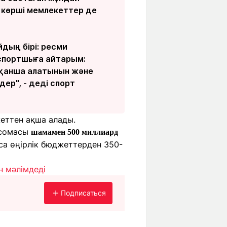
 көрші мемлекеттер де
йдың бірі: ресми
 спортшыға айтарым:
 қанша алатынын және
ер", - деді спорт
еттен ақша алады.
 сомасы
шамамен 500 миллиард
оса өңірлік бюджеттерден 350-
н мәлімдеді
Подписаться