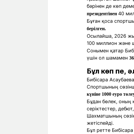
бәрінен де көп дем
40 мил
президентінен
Бұған қоса спортш
берілген.
Осылайша, 2026 жыл
100 миллион және 
Сонымен қатар Бибі
үшін ол шамамен
36
Бұл көп пе, 
Бибісара Асаубаева
Спортшының сөзінш
күніне 1000 еуро төле
Бұдан бөлек, оның 
серіктестер, дебю
Шахматшының сөзін
жетіспейді.
Бұл ретте Бибісара