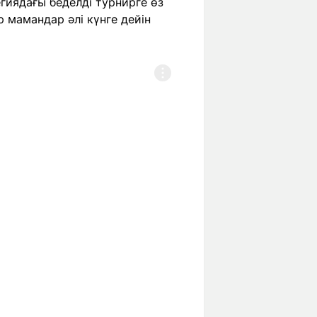
гиядағы беделді турнирге өз
 мамандар әлі күнге дейін