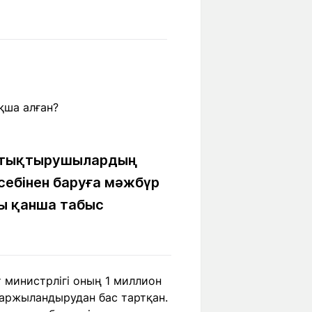
Бүкіл әлем
Ғылым және
білім
Жол жазба
Білім беру
Саяхат Time
мекемелері
Ашық түсті
аттықтырушылардың
себінен баруға мәжбүр
ы қанша табыс
Әлеуметтік желілер
 министрлігі оның 1 миллион
қаржыландырудан бас тартқан.