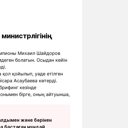
министрлігінің
 чемпионы Михаил Шайдоров
мдеген болатын. Осыдан кейін
ді.
 қол қойылып, уәде етілген
ісара Асаубаева көтерді.
брифинг кезінде
Сонымен бірге, оның айтуынша,
алдымен және бәрінен
а бастаған мұндай