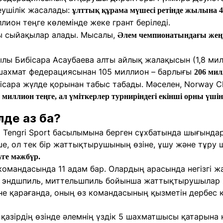
еушілік жасалады:
ұлттық құрама мүшесі ретінде жылына 4
лион теңге көлемінде жеке грант беріледі.
ы сыйақылар алады. Мысалы,
Әлем чемпионатындағы жеңіс
ы Бибісара Асаубаева алты айлық жалақысын (1,8 милл
шахмат федерациясынан 105 миллион – барлығы
206 мил
сара жүлде қорынан табыс табады. Мәселен, Norway Ch
 миллион теңге, ал үміткерлер турниріндегі екінші орны үшін
әлде аз ба?
 Tengri Sport басылымына берген сұхбатында шығындар
е, ол тек бір жаттықтырушының өзіне, ұшу және тұру 
уге мәжбүр.
командасында 11 адам бар. Олардың арасында негізгі 
т, эндшпиль, миттельшпиль бойынша жаттықтырушылар 
е қарағанда, оның өз командасының қызметін дербес
 қазірдің өзінде әлемнің үздік 5 шахматшысы қатарына к