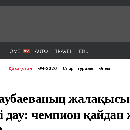
HOME
AUTO
TRAVEL
EDU
Қазақстан
ӘЧ-2026
Спорт туралы
Әлем
саубаеваның жалақысы
гі дау: чемпион қайдан
PORT
HEALTH
HOME
AUTO
Жаңалықтар
порт
Жаңалықтар
Жаңалықта