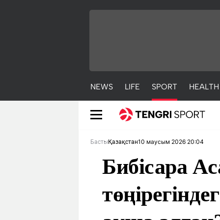
NEWS
LIFE
SPORT
HEALTH
10 маусым 2026 20:04
Басты
Қазақстан
Бибісара А
төңірегінде
NEWS
LIFE
S
Жаңалықтар
Әдемі
С