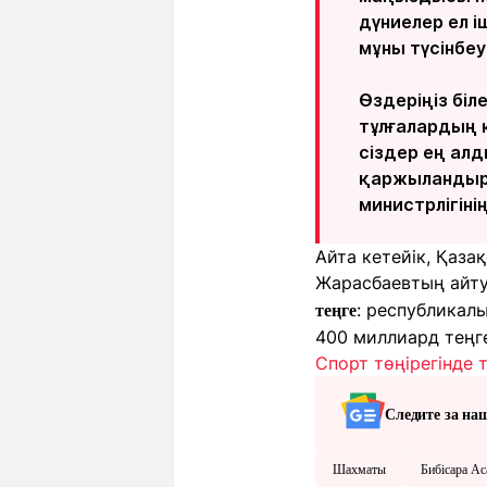
дүниелер ел 
мұны түсінбеу
Өздеріңіз біл
тұлғалардың к
сіздер ең ал
қаржыландыру
министрлігінің 
Айта кетейік, Қаз
Жарасбаевтың айт
: республикалы
теңге
400 миллиард теңг
Спорт төңірегінде 
Следите за на
Шахматы
Бибісара Ас