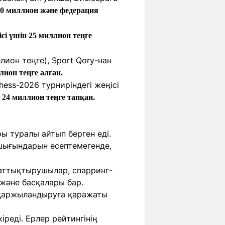
0 миллион және федерация
і үшін 25 миллион теңге
ион теңге), Sport Qory-нан
лион теңге алған.
ess-2026 турниріндегі жеңісі
 24 миллион теңге тапқан.
ы туралы айтып берген еді.
шығындарын есептемегенде,
жаттықтырушылар, спарринг-
және басқалары бар.
 қаржыландыруға қаражаты
іреді. Ерлер рейтингінің