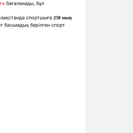
ға
бағаланады, бұл
Қазақстанда спортшыға
250 мың
мат басымдық берілген спорт