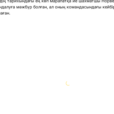
здің тарихындағы ең көп марапатқа ие шахматшы Норве
далуға мәжбүр болған, ал оның командасындағы кейбір
аған.