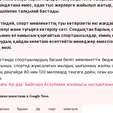
ішінде ғана емес, одан тыс жерлерге жайылып жатыр,
шілікпен талқылай бастады.
етіндей, спорт мемлекеттің туы көтерілетін екі жағда
елуі және тұғырға көтерілу сәті. Сондықтан барлық
дымен ел намысын қорғайтын спортшысыздар, кімнің
дың қайдан келетінін есептейтін менеджер емессізд
өкілі.
ақстанда спортшылардың басым бөлігі мемлекеттік бюдж
уынша, спортқа жұмсалатын жылдық шығынның жалпы
қ деңгейде 80-нен 120 миллиард теңгеге дейін, оған қ
е.
тағы бір дау: Бибісара Асаубаева жалақысы қысқарғаны
шими новостями в Google News
аубаева
Қаражат
Дау
спорт
министрлік