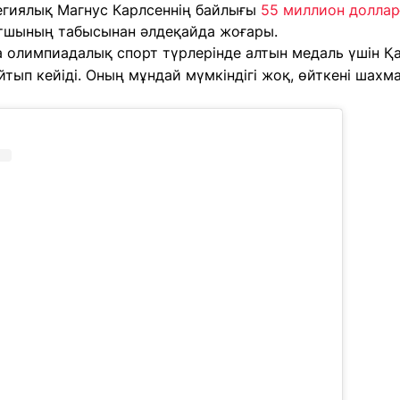
гиялық Магнус Карлсеннің байлығы
55 миллион доллар
тшының табысынан әлдеқайда жоғары.
а олимпиадалық спорт түрлерінде алтын медаль үшін 
айтып кейіді. Оның мұндай мүмкіндігі жоқ, өйткені шах