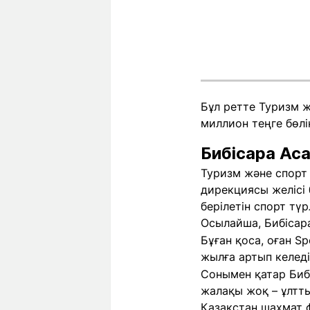
Бұл ретте Туризм ж
миллион теңге бөлі
Бибісара Ас
Туризм және спорт
дирекциясы желісі
берілетін спорт түр
Осылайша, Бибісар
Бұған қоса, оған S
жылға артып келед
Сонымен қатар Биб
жалақы жоқ – ұлтт
Қазақстан шахмат 