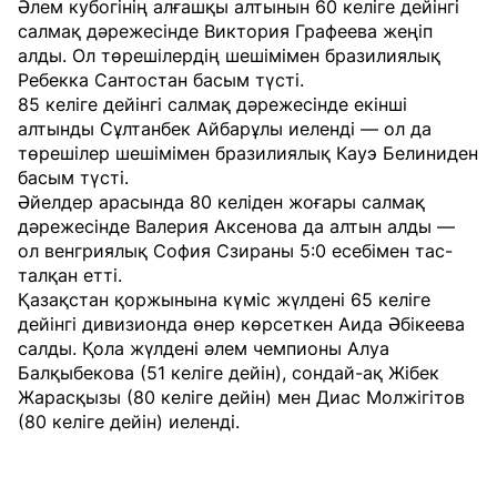
Әлем кубогінің алғашқы алтынын 60 келіге дейінгі
салмақ дәрежесінде Виктория Графеева жеңіп
алды. Ол төрешілердің шешімімен бразилиялық
Ребекка Сантостан басым түсті.
85 келіге дейінгі салмақ дәрежесінде екінші
алтынды Сұлтанбек Айбарұлы иеленді — ол да
төрешілер шешімімен бразилиялық Кауэ Белиниден
басым түсті.
Әйелдер арасында 80 келіден жоғары салмақ
дәрежесінде Валерия Аксенова да алтын алды —
ол венгриялық София Сзираны 5:0 есебімен тас-
талқан етті.
Қазақстан қоржынына күміс жүлдені 65 келіге
дейінгі дивизионда өнер көрсеткен Аида Әбікеева
салды. Қола жүлдені әлем чемпионы Алуа
Балқыбекова (51 келіге дейін), сондай-ақ Жібек
Жарасқызы (80 келіге дейін) мен Диас Молжігітов
(80 келіге дейін) иеленді.