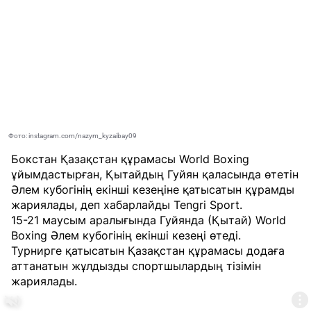
Фото: instagram.com/nazym_kyzaibay09
Бокстан Қазақстан құрамасы World Boxing
ұйымдастырған, Қытайдың Гуйян қаласында өтетін
Әлем кубогінің екінші кезеңіне қатысатын құрамды
жариялады, деп хабарлайды
Tengri Sport
.
15-21 маусым аралығында Гуйянда (Қытай) World
Boxing Әлем кубогінің екінші кезеңі өтеді.
Турнирге қатысатын Қазақстан құрамасы додаға
аттанатын жұлдызды спортшылардың тізімін
жариялады.