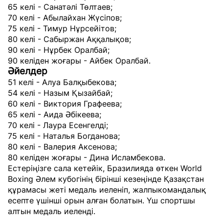
65 келі - Санатәлі Төлтаев;
70 келі - Абылайхан Жүсіпов;
75 келі - Тимур Нұрсейітов;
80 келі - Сабыржан Аққалықов;
90 келі - Нұрбек Оралбай;
90 келіден жоғары - Айбек Оралбай.
Әйелдер
51 келі - Алуа Балқыбекова;
54 келі - Назым Қызайбай;
60 келі - Виктория Графеева;
65 келі - Аида Әбікеева;
70 келі - Лаура Есенгелді;
75 келі - Наталья Богданова;
80 келі - Валерия Аксенова;
80 келіден жоғары - Дина Исламбекова.
Естеріңізге сала кетейік, Бразилияда өткен World
Boxing Әлем кубогінің бірінші кезеңінде Қазақстан
құрамасы жеті медаль иеленіп, жалпыкомандалық
есепте үшінші орын алған болатын. Үш спортшы
алтын медаль иеленді.