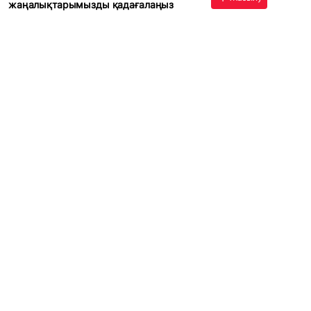
жаңалықтарымызды қадағалаңыз