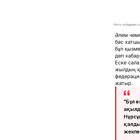
Фото: instagram.c
Әлем чем
бас хатшы
бұл қызме
деп хаба
Еске сал
жылдың қа
федераци
жатыр.
"Бұл 
ақылд
Нұрсұ
қалды
жекпе