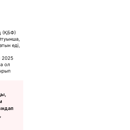
 (ҚБФ)
йтуынша,
атын еді,
н 2025
а ол
ырып
ды,
м
ындап
,