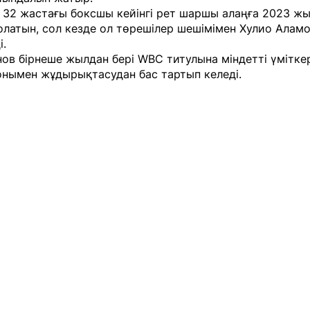
 32 жастағы боксшы кейінгі рет шаршы алаңға 2023 ж
латын, сол кезде ол төрешілер шешімімен Хулио Алам
і.
ов бірнеше жылдан бері WBC титулына міндетті үмітке
онымен жұдырықтасудан бас тартып келеді.