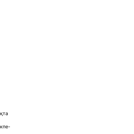
қта
екпе-