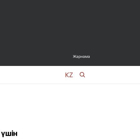
Жарнама
 үшін