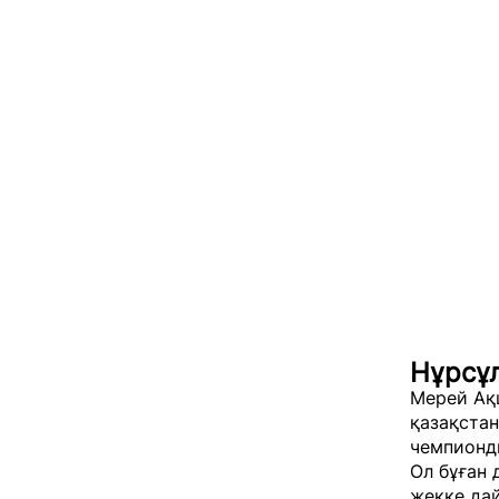
Нұрсұ
Мерей Ақш
қазақста
чемпионд
Ол бұған 
жекке да