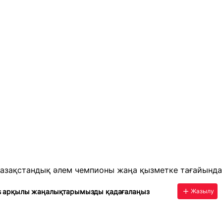
қазақстандық әлем чемпионы жаңа қызметке тағайынд
s арқылы жаңалықтарымызды қадағалаңыз
Жазылу