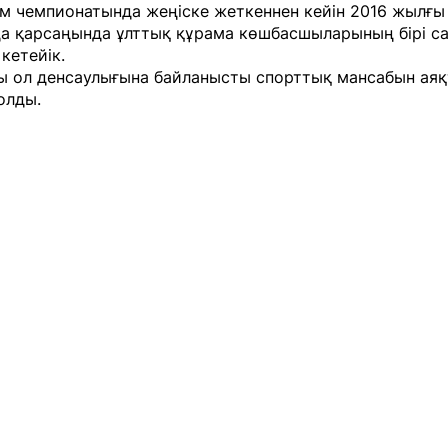
ем чемпионатында жеңіске жеткеннен кейін 2016 жылғы
а қарсаңында ұлттық құрама көшбасшыларының бірі с
 кетейік.
ы ол денсаулығына байланысты спорттық мансабын аяқ
олды.