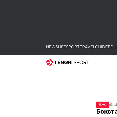
NEWS
LIFE
SPORT
TRAVEL
GUIDE
EDU
03 ш
БОКС
Бокста