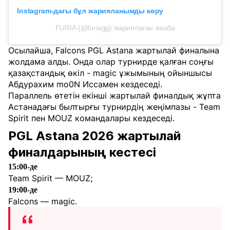
Instagram-дағы бұл жарияланымды көру
FURIA (@furiagg) жариялаған жазба
Осылайша, Falcons PGL Astana жартылай финалына
жолдама алды. Онда олар турнирде қалған соңғы
қазақстандық өкіл - magic ұжымының ойыншысы
Абдурахим mo0N Иссамен кездеседі.
Параллель өтетін екінші жартылай финалдық жұпта
Астанадағы былтырғы турнирдің жеңімпазы - Team
Spirit пен MOUZ командалары кездеседі.
PGL Astana 2026 жартылай
финалдарының кестесі
15:00-де
Team Spirit — MOUZ;
19:00-де
Falcons — magic.