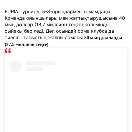
FURIA турнирді 5-8-орындармен тәмамдады.
Команда ойыншылары мен жаттықтырушысына 40
мың доллар (18,7 миллион теңге) көлемінде
сыйақы беріледі. Дәл осындай сома клубқа да
тиесілі. Табыстың жалпы сомасы
80 мың долларды
.
(37,5 миллион теңге)