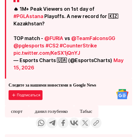
🔥 1M+ Peak Viewers on 1st day of
#PGLAstana
Playoffs. A new record for 🇰🇿
Kazakhstan?
TOP match -
@FURIA
vs
@TeamFalconsGG
@pglesports
#CS2
#CounterStrike
pic.twitter.com/KeSX1jQnYJ
— Esports Charts 🇺🇦 (@EsportsCharts)
May
15, 2026
Следите за нашими новостями в Google News
Подписаться
спорт
данил голубенко
Табыс