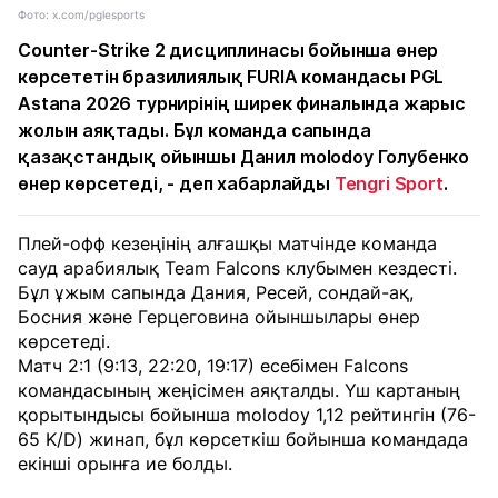
Фото: x.com/pglesports
Counter-Strike 2 дисциплинасы бойынша өнер
көрсететін бразилиялық FURIA командасы PGL
Astana 2026 турнирінің ширек финалында жарыс
жолын аяқтады. Бұл команда сапында
қазақстандық ойыншы Данил molodoy Голубенко
өнер көрсетеді, - деп хабарлайды
Tengri Sport
.
Плей-офф кезеңінің алғашқы матчінде команда
сауд арабиялық Team Falcons клубымен кездесті.
Бұл ұжым сапында Дания, Ресей, сондай-ақ,
Босния және Герцеговина ойыншылары өнер
көрсетеді.
Матч 2:1 (9:13, 22:20, 19:17) есебімен Falcons
командасының жеңісімен аяқталды. Үш картаның
қорытындысы бойынша molodoy 1,12 рейтингін (76-
65 K/D) жинап, бұл көрсеткіш бойынша командада
екінші орынға ие болды.