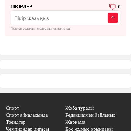
ПІКІРЛЕР
0
Пікірлер редакция модерациясынан өтеді
Спорт
Жоба туралы
Спорт айналасында
Редакциямен байланыс
Трендтер
Жарнама
Чемпиондар лигасы
Бос жұмыс орындары