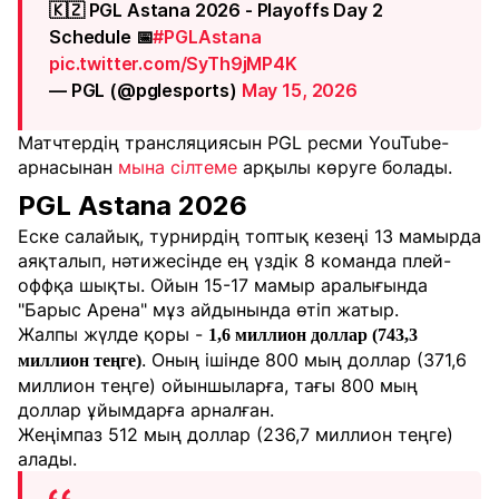
🇰🇿 PGL Astana 2026 - Playoffs Day 2
Schedule 📅
#PGLAstana
pic.twitter.com/SyTh9jMP4K
— PGL (@pglesports)
May 15, 2026
Матчтердің трансляциясын PGL ресми YouTube-
арнасынан
мына сілтеме
арқылы көруге болады.
PGL Astana 2026
Еске салайық, турнирдің топтық кезеңі 13 мамырда
аяқталып, нәтижесінде ең үздік 8 команда плей-
оффқа шықты. Ойын 15-17 мамыр аралығында
"Барыс Арена" мұз айдынында өтіп жатыр.
Жалпы жүлде қоры -
1,6 миллион доллар (743,3
. Оның ішінде 800 мың доллар (371,6
миллион теңге)
миллион теңге) ойыншыларға, тағы 800 мың
доллар ұйымдарға арналған.
Жеңімпаз 512 мың доллар (236,7 миллион теңге)
алады.