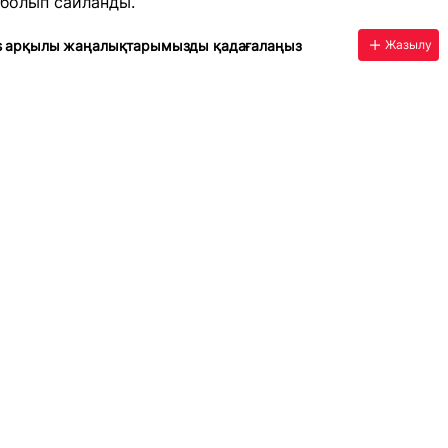
 болып сайланды.
s арқылы жаңалықтарымызды қадағалаңыз
Жазылу