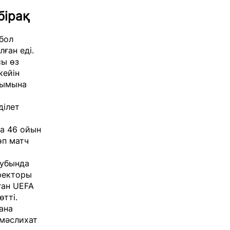
бірақ
бол
ған еді.
сы өз
кейін
зымына
ділет
а 46 ойын
өп матч
лубында
иректоры
ған
UEFA
өтті.
ана
мәслихат