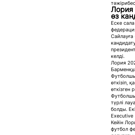
тәжірибес
Лория 
өз ка
Еске сала
федерация
Сайлауға 
кандидат
президен
келді.
Лория 202
Барменқұл
Футболшы
өткізіп, 
өткізген 
Футболшы
түрлі лау
болды. Е
Executive 
Кейін Лор
футбол ф