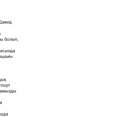
Давид
.
ы болып,
шасында
ешімін
дық
Спорт
аламызды
а
руда