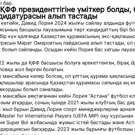
і бар.
ҚФФ президенттігіне үміткер болды, 
ндидатурасын алып тастады
 кетейік, Давид Лория 2024 жылғы сайлау алдында фут
сының басшысы лауазымына төрт кандидаттың бірі бол
бір күн қалғанда Қазақстан құрамасының экс-қақпашы
урасын Марат Омаровтың пайдасына алып тастады, ол 
т болып сайланды. Осыдан кейін Лория бас хатшы лауа
2 жылы да ҚФФ басшысы болуға әрекеттенген, бірақ Ә
овқа жол берген болатын.
 мансабына келер болсақ, ол ұлттық құрама қақпасынд
қақпашылар арасында Қазақстан құрамасы сапында ең к
рекордшы болып саналады.
 мансабын аяқтағаннан кейін
Лория "Астана" футбол к
азым атқарды, соның ішінде 2021 жылы клубтың бас д
кі жыл бұрын
Давид Лория спорт менеджерлеріне арнал
Master for International Players (UEFA MIP) оқу курсынан 
ия Super Bol жобасында жұмыс істей бастады және Аст
едерациясын басқарды. 2023 жылы
бұрынғы футболшы 