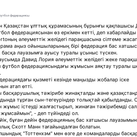
 футбол федерациясы
н Қазақстан ұлттық құрамасының бұрынғы қақпашысы 
бол федерациясынан өз еркімен кетті, деп хабарлайды
rt
оның әлеуметтік желідегі парақшасына сілтеме жасап
ұрама аңыз ойыншыларының бірі федерация бас хатшыс
н басқа лауазымға ауысу туралы ұсыныс түскен.
маусымда Давид Лория әлеуметтік желідегі жеке парақ
н футбол федерациясындағы жұмысын аяқтау туралы ш
.
дерациядағы қызметі кезінде маңызды жобалар іске
ын атап өтті.
ы басқарушылық тәжірибе жинақталды және қазақстан
дында тұрған сын-тегеуріндер толықтай қабылданды. 
шін жұмыс істеуді жалғастырып, жинаған тәжірибемді с
жұмсаймын", - деп түйіндеді ол.
йік, бұған дейін федерацияның бас хатшысы лауазымын
ялық Скотт Манн тағайындалған болатын.
лшындық "Тоттенхэм" мен өзге де командаларды басқа