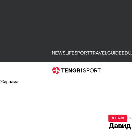
NEWS
LIFE
SPORT
TRAVEL
GUIDE
EDU
Жарнама
02
ФУТБОЛ
Давид