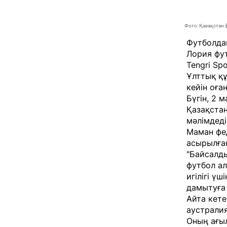
Фото: Қазақстан
Футболда
Лория фут
Tengri Spo
Ұлттық қ
кейін оға
Бүгін, 2 
Қазақста
мәлімдеді
Маман фе
асырылған
"Байсалд
футбол ал
игілігі ү
дамытуға 
Айта кете
аустрали
Оның ағы