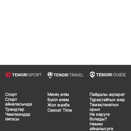
Спорт
Менің елім
Пайдалы ақпарат
Спорт
Бүкіл әлем
Тұрақтайтын жер
айналасында
Тамақтанатын
Жол жазба
Трендтер
орын
Саяхат Time
Чемпиондар
Не көруге
лигасы
болады?
Немен
айналысуға