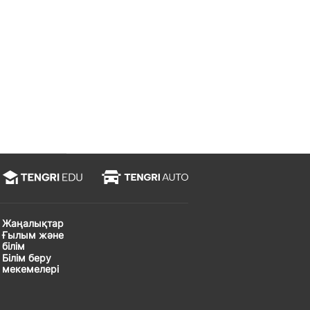
Жаңалықтар
Ғылым және
білім
Білім беру
мекемелері