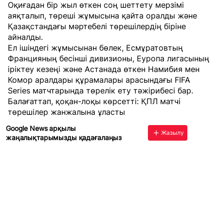
Оқиғадан бір жыл өткен соң шеттету мерзімі
аяқталып, төреші жұмысына қайта оралды және
Қазақстандағы мәртебелі төрешілердің біріне
айналды.
Ел ішіндегі жұмысынан бөлек, Есмұратовтың
Францияның бесінші дивизионы, Еуропа лигасының
іріктеу кезеңі және Астанада өткен Намибия мен
Комор аралдары құрамалары арасындағы FIFA
Series матчтарында төрелік ету тәжірибесі бар.
Балағаттап, қоқан-лоқы көрсетті: ҚПЛ матчі
төрешілер жанжалына ұласты
Google News арқылы
Жазылу
жаңалықтарымызды қадағалаңыз