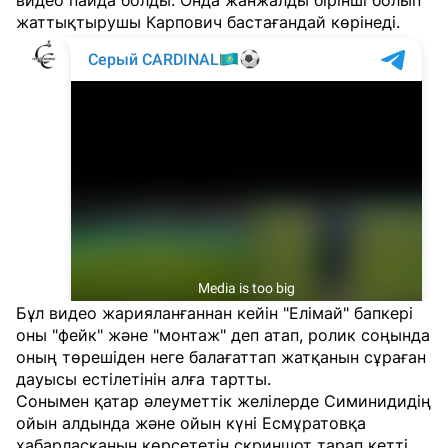
видео пайда болды. Онда жанжалды бірінші болып
жаттықтырушы Карпович бастағандай көрінеді.
Бұл видео жарияланғаннан кейін "Елімай" бапкері
оны "фейк" және "монтаж" деп атап, ролик соңында
оның төрешіден неге балағаттап жатқанын сұраған
дауысы естілетінін алға тартты.
Сонымен қатар әлеуметтік желілерде Симинидидің
ойын алдында және ойын күні Есмұратовқа
хабарласқанын көрсететін скриншот тарап кетті.