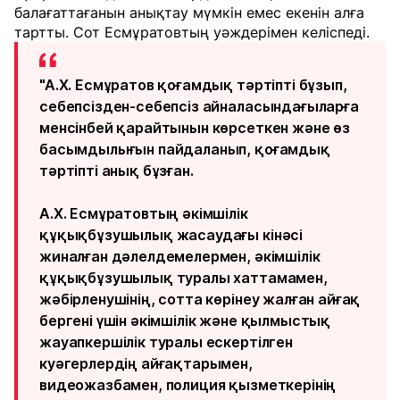
балағаттағанын анықтау мүмкін емес екенін алға
тартты. Сот Есмұратовтың уәждерімен келіспеді.
"А.Х. Есмұратов қоғамдық тәртіпті бұзып,
себепсізден-себепсіз айналасындағыларға
менсінбей қарайтынын көрсеткен және өз
басымдылығын пайдаланып, қоғамдық
тәртіпті анық бұзған.
А.Х. Есмұратовтың әкімшілік
құқықбұзушылық жасаудағы кінәсі
жиналған дәлелдемелермен, әкімшілік
құқықбұзушылық туралы хаттамамен,
жәбірленушінің, сотта көрінеу жалған айғақ
бергені үшін әкімшілік және қылмыстық
жауапкершілік туралы ескертілген
куәгерлердің айғақтарымен,
видеожазбамен, полиция қызметкерінің