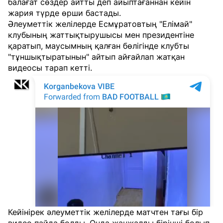
балағат сөздер айтты деп айыптағаннан кейін
жария түрде өрши бастады.
Әлеуметтік желілерде Есмұратовтың "Елімай"
клубының жаттықтырушысы мен президентіне
қаратып, маусымның қалған бөлігінде клубты
"тұншықтыратынын" айтып айғайлап жатқан
видеосы тарап кетті.
Кейінірек әлеуметтік желілерде матчтен тағы бір