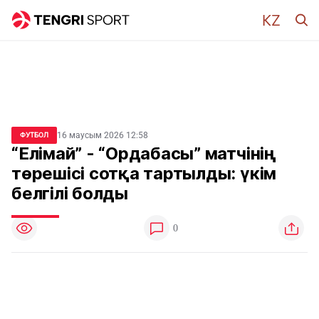
16 маусым 2026 12:58
ФУТБОЛ
“Елімай” - “Ордабасы” матчінің
төрешісі сотқа тартылды: үкім
белгілі болды
0