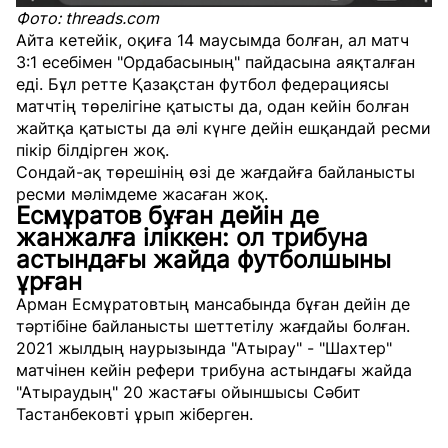
Фото: threads.com
Айта кетейік, оқиға 14 маусымда болған, ал матч
3:1 есебімен "Ордабасының" пайдасына аяқталған
еді. Бұл ретте Қазақстан футбол федерациясы
матчтің төрелігіне қатысты да, одан кейін болған
жайтқа қатысты да әлі күнге дейін ешқандай ресми
пікір білдірген жоқ.
Сондай-ақ төрешінің өзі де жағдайға байланысты
ресми мәлімдеме жасаған жоқ.
Есмұратов бұған дейін де
жанжалға іліккен: ол трибуна
астындағы жайда футболшыны
ұрған
Арман Есмұратовтың мансабында бұған дейін де
тәртібіне байланысты шеттетілу жағдайы болған.
2021 жылдың наурызында "Атырау" - "Шахтер"
матчінен кейін
рефери трибуна астындағы жайда
"Атыраудың" 20 жастағы ойыншысы Сәбит
Тастанбековті
ұрып жіберген.