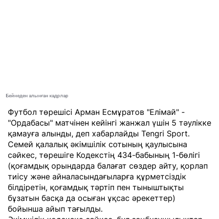
Бейнеден алынған кадрлар
Футбол төрешісі Арман Есмұратов "Елімай" -
"Ордабасы" матчінен кейінгі жанжал үшін 5 тәулікке
қамауға алынды, деп хабарлайды
Tengri Sport
.
Семей қалалық әкімшілік сотының қаулысына
сәйкес, төрешіге Кодекстің 434-бабының 1-бөлігі
(қоғамдық орындарда балағат сөздер айту, қорлап
тиісу және айналасындағыларға құрметсіздік
білдіретін, қоғамдық тәртіп пен тыныштықты
бұзатын басқа да осыған ұқсас әрекеттер)
бойынша айып тағылды.