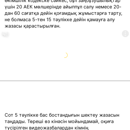
Әкімшілік кодекске сәйкес, бұл заңбұзушылықтар
үшін 20 АЕК мөлшерінде айыппұл салу немесе 20-
дан 60 сағатқа дейін қоғамдық жұмыстарға тарту,
не болмаса 5-тен 15 тәулікке дейін қамауға алу
жазасы қарастырылған.
Сот 5 тәулікке бас бостандығын шектеу жазасын
таңдады. Төреші өз кінәсін мойындамай, оқиға
түсірілген видеожазбалардан кімнің