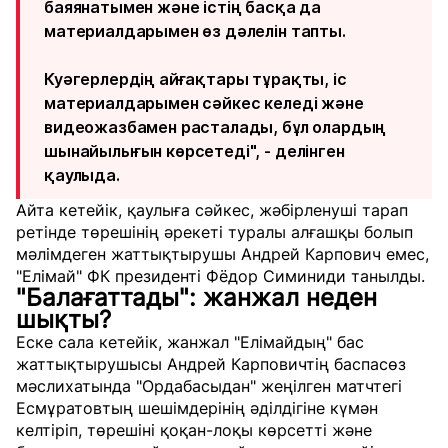
баяянатымен және істің басқа да
материалдарымен өз дәлелін тапты.
Куәгерлердің айғақтары тұрақты, іс
материалдарымен сәйкес келеді және
видеожазбамен расталады, бұл олардың
шынайылығын көрсетеді", - делінген
қаулыда.
Айта кетейік, қаулыға сәйкес, жәбірленуші тарап
ретінде төрешінің әрекеті туралы алғашқы болып
мәлімдеген жаттықтырушы Андрей Карпович емес,
"Елімай" ФК президенті Фёдор Симиниди танылды.
"Балағаттады": жанжал неден
шықты?
Еске сала кетейік, жанжал "Елімайдың" бас
жаттықтырушысы Андрей Карповичтің баспасөз
мәслихатында "Ордабасыдан" жеңілген матчтегі
Есмұратовтың шешімдерінің әділдігіне күмән
келтіріп, төрешіні қоқан-лоқы көрсетті және