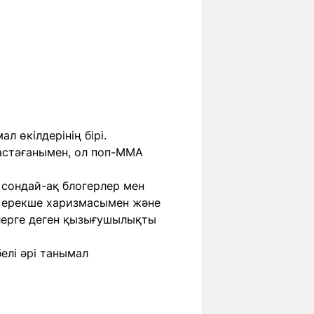
л өкілдерінің бірі.
бастағанымен, ол поп-ММА
, сондай-ақ блогерлер мен
ің ерекше харизмасымен және
лерге деген қызығушылықты
елі әрі танымал