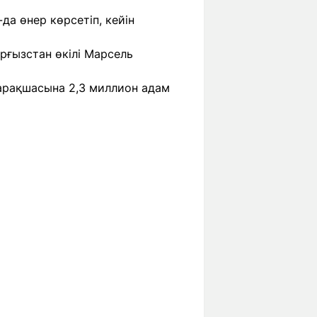
да өнер көрсетіп, кейін
рғызстан өкілі Марсель
парақшасына 2,3 миллион адам