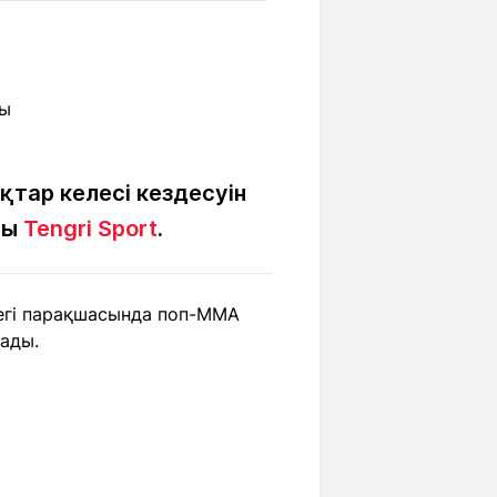
Бүкіл әлем
Ғылым және
білім
Жол жазба
Білім беру
Саяхат Time
мекемелері
қтар келесі кездесуін
ды
Tengri Sport
.
Ашық түсті
дегі парақшасында поп-ММА
Әлеуметтік желілер
ады.