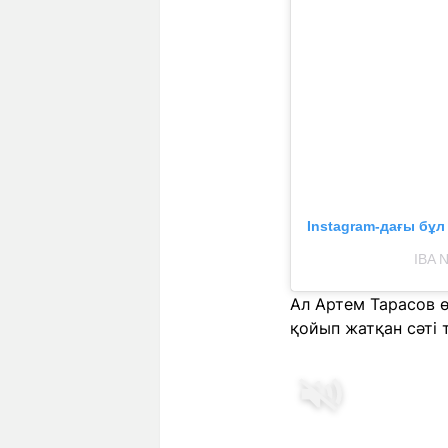
Instagram-дағы бұ
IBA 
Ал Артем Тарасов 
қойып жатқан сәті 