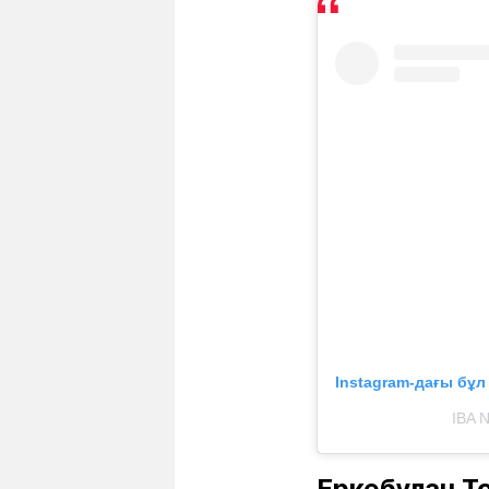
Instagram-дағы бұ
IBA 
Еркебұлан Т