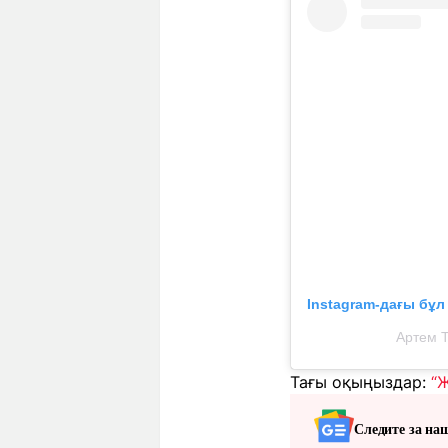
Instagram-дағы бұ
Артем Т
Тағы оқыңыздар:
“
Следите за на