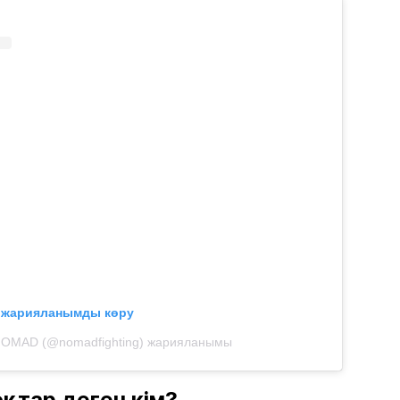
л жарияланымды көру
NOMAD (@nomadfighting) жарияланымы
оқтар деген кім?