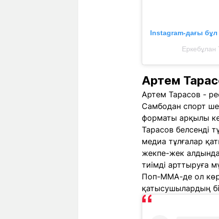
Instagram-дағы бұ
Еркебұлан 
Артем Тарас
Артем Тарасов - ре
Самбодан спорт ше
форматы арқылы ке
Тарасов белсенді т
медиа тұлғалар қа
жекпе-жек алдында
тиімді арттыруға мү
Поп-ММА-де ол көр
қатысушылардың бі