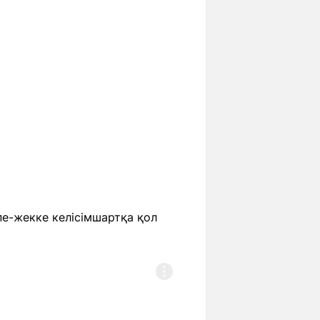
пе-жекке келісімшартқа қол