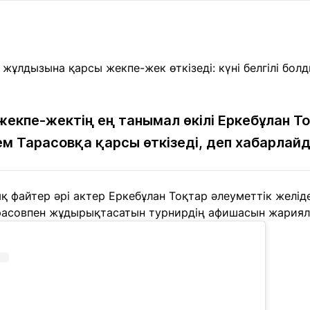
Мақалалар
порт
Мақалалар
Пайдалы
йналасында
Блогтар
рендтер
Арнайы
емпиондар
жобалар
игасы
екпе-жектің ең танымал өкілі Еркебұлан То
м Тарасовқа қарсы өткізеді, деп хабарлай
дакциямен
Бос жұмыс
Баспасөз
Жарнама
йланыс
орындары
релиздері
ық файтер әрі актер Еркебұлан Тоқтар әлеуметтік желі
рнама
асовпен жұдырықтасатын турнирдің афишасын жариял
+7 (700) 3 888 188