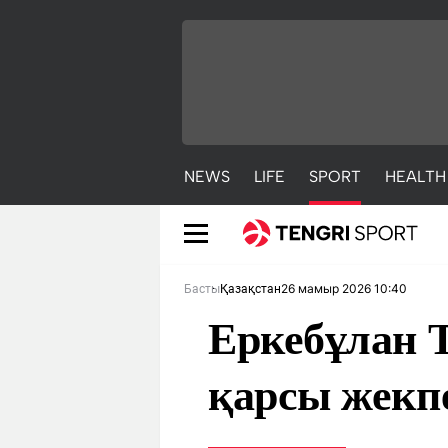
NEWS
LIFE
SPORT
HEALTH
26 мамыр 2026 10:40
Басты
Қазақстан
Еркебұлан 
қарсы жекпе
NEWS
LIFE
S
Жаңалықтар
Әдемі
С