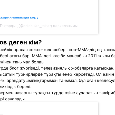
л жарияланымды көру
Тоқтардың (@erkebulan_toktar) жарияланымы
ов деген кім?
сейлік аралас жекпе-жек шебері, поп-ММА-дің ең таныма
бері атағы бар. ММА-дегі кәсіби мансабын 2011 жылы 
ңінен танымал болды.
үрде блог жүргізеді, телевизиялық жобаларға қатысқан
тысатын турнирлерде тұрақты өнер көрсетеді. Ол өзін
ғы арандатушылықтарымен танымал, бұл оған кездесу
мкіндік береді.
ермен назарын тұрақты түрде өзіне аударатын тәжіриб
рі саналады.