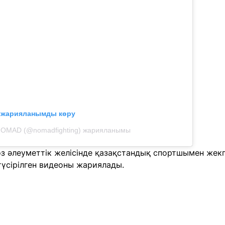
л жарияланымды көру
NOMAD (@nomadfighting) жарияланымы
өз әлеуметтік желісінде қазақстандық спортшымен жек
түсірілген видеоны жариялады.