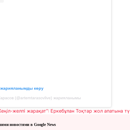
л жарияланымды көру
арасов (@artemtarasovlive) жарияланымы
Жеңіл-желпі жарақат“: Еркебұлан Тоқтар жол апатына тү
шими новостями в Google News