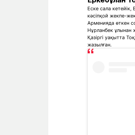
Еске сала кетейік,
кәсіпқой жекпе-жек
Арменияда өткен с
Нұрланбек ұлынан ж
Қазіргі уақытта То
жазылған.