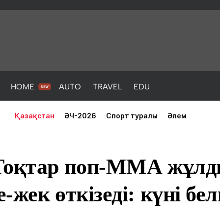
HOME
AUTO
TRAVEL
EDU
Қазақстан
ӘЧ-2026
Спорт туралы
Әлем
Тоқтар поп-ММА жұл
-жек өткізеді: күні бел
PORT
HEALTH
HOME
AUTO
Жаңалықтар
порт
Жаңалықтар
Жаңалықта