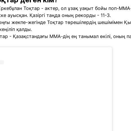
 Еркебұлан Тоқтар - актер, ол ұзақ уақыт бойы поп-ММА-
ке ауысқан. Қазіргі таңда оның рекорды - 11-3.
оңғы жекпе-жегінде Тоқтар төрешілердің шешімімен Қы
еңіліп қалды.
қтар - Қазақстандағы ММА-дің ең танымал өкілі, оның 