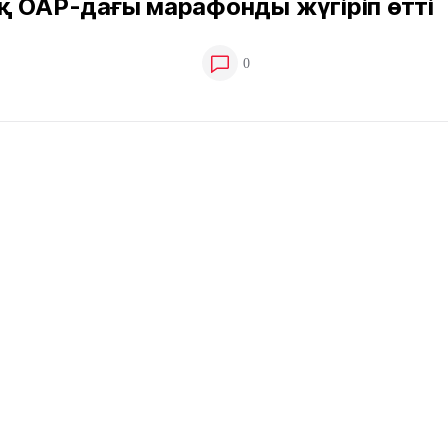
қ ОАР-дағы марафонды жүгіріп өтті
0