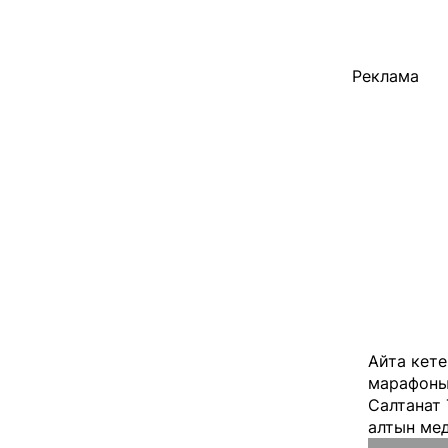
Реклама
Айта кете
марафоны
Салтанат 
алтын ме