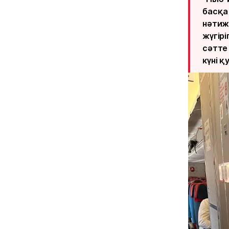
басқа
нәтиже
жүгірі
сәтте
күні 