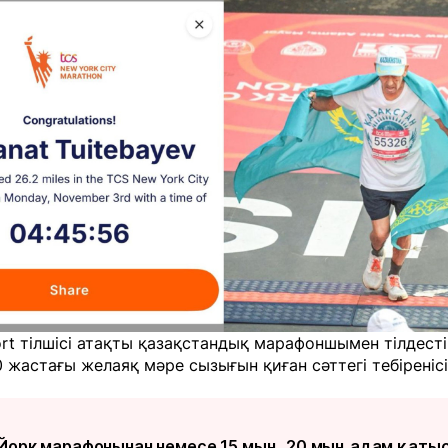
ort тілшісі атақты қазақстандық марафоншымен тілдесті
0 жастағы желаяқ мәре сызығын қиған сәттегі тебіреніс
Йорк марафонынан немесе 15 мың, 20 мың адам қаты