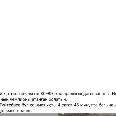
йік, өткен жылы ол 80–89 жас аралығындағы санатта 
ның чемпионы атанған болатын.
Түйтебаев бұл қашықтықты 4 сағат 45 минутта бағынды
дальмен оралды.