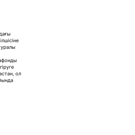
дағы
ілшісіне
туралы
рафонды
гіруге
астан, ол
айында