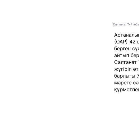
Салтанат Түйтеб
Астаналы
(ОАР) 42 
берген сұ
айтып бер
Салтанат
жүгіріп ө
барлығы 7
мәреге сә
құрметпе