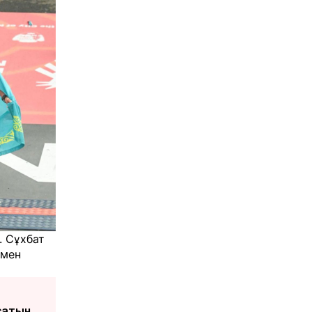
. Сұхбат
імен
сатын