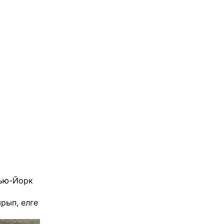
Нью-Йорк
рып, елге