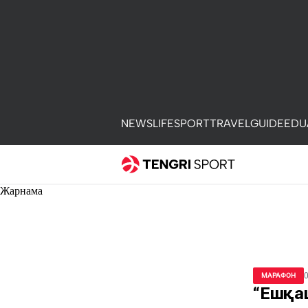
NEWS
LIFE
SPORT
TRAVEL
GUIDE
EDU
Жарнама
МАРАФОН
“Ешқа