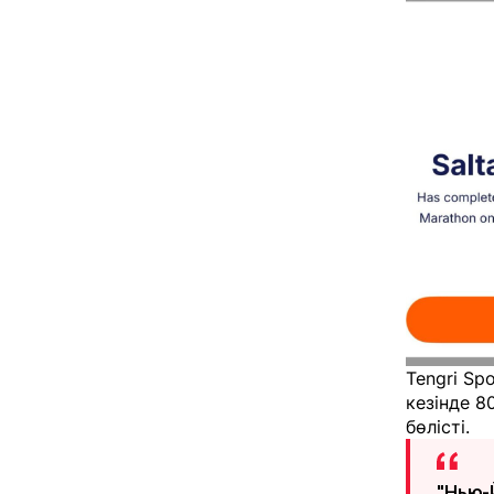
Tengri Sp
кезінде 8
бөлісті.
"Нью-