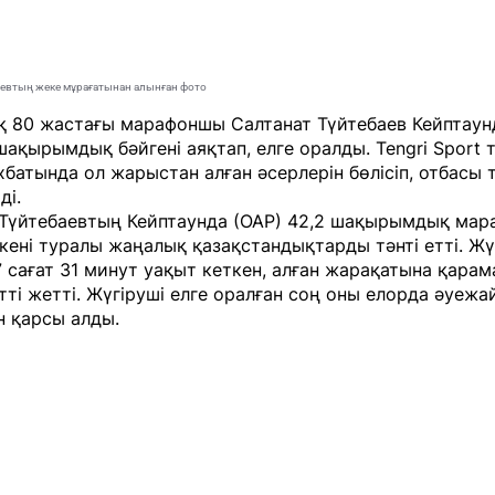
аевтың жеке мұрағатынан алынған фото
қ 80 жастағы марафоншы Салтанат Түйтебаев Кейптаун
шақырымдық бәйгені аяқтап, елге оралды.
Tengri Sport
т
хбатында ол жарыстан алған әсерлерін бөлісіп, отбасы 
ді.
 Түйтебаевтың Кейптаунда (ОАР) 42,2 шақырымдық ма
ткені туралы жаңалық қазақстандықтарды тәнті етті. Жү
 сағат 31 минут уақыт кеткен, алған жарақатына қарам
тті жетті. Жүгіруші елге оралған соң оны елорда әуеж
н қарсы алды.