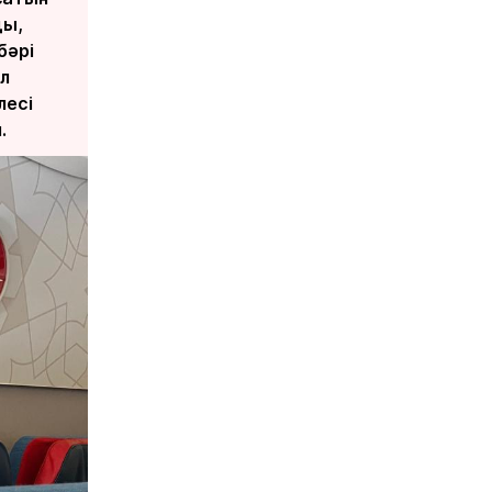
ды,
бәрі
л
лесі
.