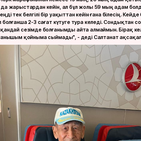
 да жарыстардан кейін, ал бұл жолы 59 мың адам бол
ңді тек белгілі бір уақыттан кейін ғана білесің. Кейде 
п болғанша 2-3 сағат күтуге тура келеді. Сондықтан со
 қандай сезімде болғанымды айта алмаймын. Бірақ ке
қуанышым қойныма сыймады", - деді Салтанат ақсақал