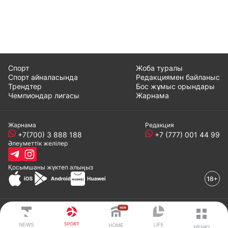
Спорт
Жоба туралы
Спорт айналасында
Редакциямен байланыс
Трендтер
Бос жұмыс орындары
Чемпиондар лигасы
Жарнама
Жарнама
Редакция
+7(700) 3 888 188
+7 (777) 001 44 99
Әлеуметтік желілер
Қосымшаны
жүктеп алыңыз
© 2008-2024 ТОО «EML»