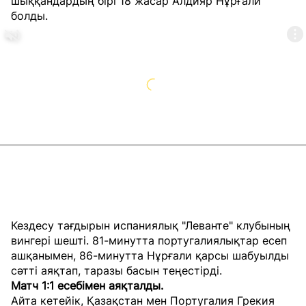
шыққандардың бірі 18 жасар Алдияр Нұрғали
болды.
Кездесу тағдырын испаниялық "Леванте" клубының
вингері шешті. 81-минутта португалиялықтар есеп
ашқанымен, 86-минутта Нұрғали қарсы шабуылды
сәтті аяқтап, таразы басын теңестірді.
Матч 1:1 есебімен аяқталды.
Айта кетейік, Қазақстан мен Португалия Грекия