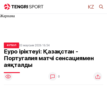
Жарнама
03 маусым 2026 16:54
ФУТБОЛ
Еуро іріктеуі: Қазақстан -
Португалия матчі сенсациямен
аяқталды
0