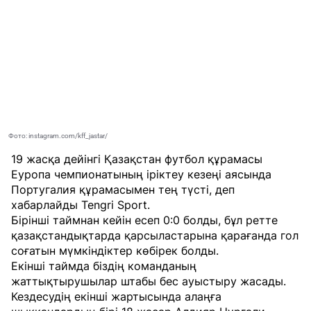
Фото: instagram.com/kff_jastar/
19 жасқа дейінгі Қазақстан футбол құрамасы
Еуропа чемпионатының іріктеу кезеңі аясында
Португалия құрамасымен тең түсті, деп
хабарлайды
Tengri Sport
.
Бірінші таймнан кейін есеп 0:0 болды, бұл ретте
қазақстандықтарда қарсыластарына қарағанда гол
соғатын мүмкіндіктер көбірек болды.
Екінші таймда біздің команданың
жаттықтырушылар штабы бес ауыстыру жасады.
Кездесудің екінші жартысында алаңға