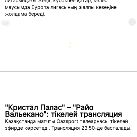
лигасындағы жеңіс кубокпен қатар, келесі
маусымда Еуропа лигасының жалпы кезеңіне
жолдама береді.
"Кристал Пэлас" – "Райо
Вальекано": тікелей трансляция
Қазақстанда матчты Qazsport телеарнасы тікелей
эфирде көрсетеді. Трансляция 23:50-де басталады.