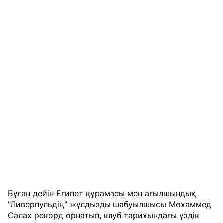
Бұған дейін Египет құрамасы мен ағылшындық
"Ливерпульдің" жұлдызды шабуылшысы Мохаммед
Салах рекорд орнатып, клуб тарихындағы үздік