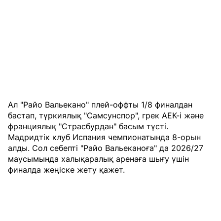
Ал "Райо Вальекано" плей-оффты 1/8 финалдан
бастап, түркиялық "Самсунспор", грек АЕК-і және
франциялық "Страсбурдан" басым түсті.
Мадридтік клуб Испания чемпионатында 8-орын
алды. Сол себепті "Райо Вальеканоға" да 2026/27
маусымында халықаралық аренаға шығу үшін
финалда жеңіске жету қажет.