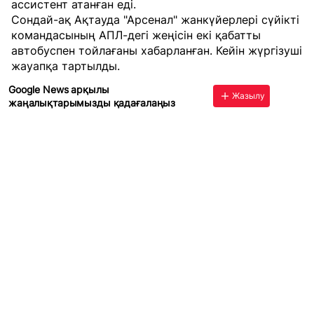
ассистент атанған еді.
Сондай-ақ Ақтауда "Арсенал" жанкүйерлері сүйікті
командасының АПЛ-дегі жеңісін екі қабатты
автобуспен тойлағаны хабарланған. Кейін жүргізуші
жауапқа тартылды.
Google News арқылы
Жазылу
жаңалықтарымызды қадағалаңыз