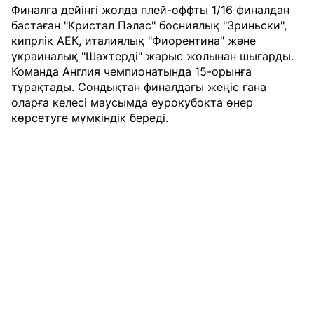
Финалға дейінгі жолда плей-оффты 1/16 финалдан
бастаған "Кристал Пэлас" босниялық "Зриньски",
кипрлік АЕК, италиялық "Фиорентина" және
украиналық "Шахтерді" жарыс жолынан шығарды.
Команда Англия чемпионатында 15-орынға
тұрақтады. Сондықтан финалдағы жеңіс ғана
оларға келесі маусымда еурокубокта өнер
көрсетуге мүмкіндік береді.