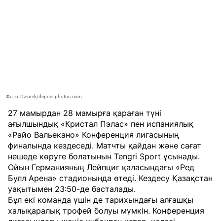
Фото: Dziurek/depositphotos.com
27 мамырдан 28 мамырға қараған түні
ағылшындық «Кристал Пэлас» пен испаниялық
«Райо Вальекано» Конференция лигасының
финалында кездеседі. Матчты қайдан және сағат
нешеде көруге болатынын
Tengri Sport
ұсынады.
Ойын Германияның Лейпциг қаласындағы «Ред
Булл Арена» стадионында өтеді. Кездесу Қазақстан
уақытымен 23:50-де басталады.
Бұл екі команда үшін де тарихындағы алғашқы
халықаралық трофей болуы мүмкін. Конференция