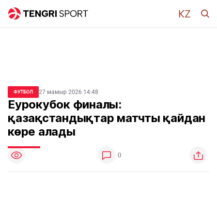
27 мамыр 2026 14:48
ФУТБОЛ
Еурокубок финалы:
қазақстандықтар матчты қайдан
көре алады
0