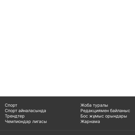
Спорт
Жоба туралы
Спорт айналасында
Редакциямен байланыс
Трендтер
Бос жұмыс орындары
Чемпиондар лигасы
Жарнама