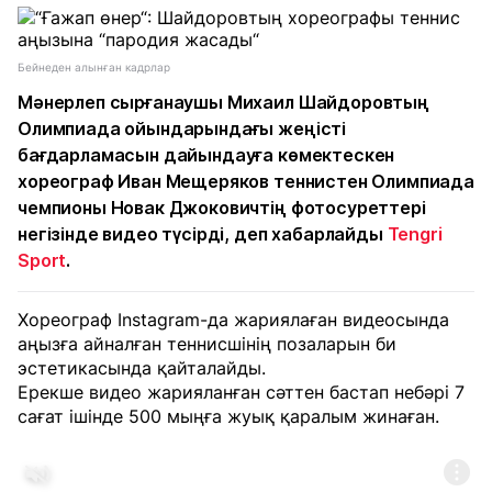
Бейнеден алынған кадрлар
Мәнерлеп сырғанаушы Михаил Шайдоровтың
Олимпиада ойындарындағы жеңісті
бағдарламасын дайындауға көмектескен
хореограф Иван Мещеряков теннистен Олимпиада
чемпионы Новак Джоковичтің фотосуреттері
негізінде видео түсірді, деп хабарлайды
Tengri
Sport
.
Хореограф Instagram-да жариялаған видеосында
аңызға айналған теннисшінің позаларын би
эстетикасында қайталайды.
Ерекше видео жарияланған сәттен бастап небәрі 7
сағат ішінде 500 мыңға жуық қаралым жинаған.