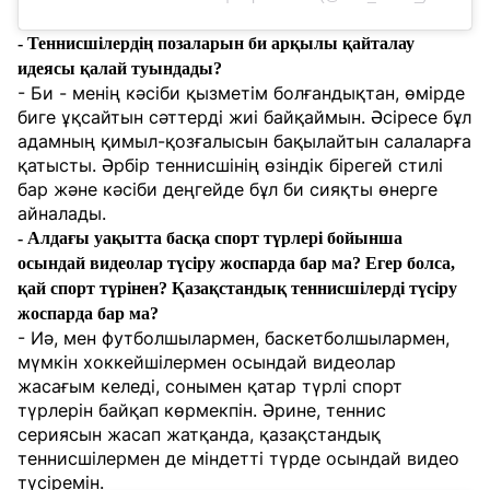
- Теннисшілердің позаларын би арқылы қайталау
идеясы қалай туындады?
- Би - менің кәсіби қызметім болғандықтан, өмірде
биге ұқсайтын сәттерді жиі байқаймын. Әсіресе бұл
адамның қимыл-қозғалысын бақылайтын салаларға
қатысты. Әрбір теннисшінің өзіндік бірегей стилі
бар және кәсіби деңгейде бұл би сияқты өнерге
айналады.
- Алдағы уақытта басқа спорт түрлері бойынша
осындай видеолар түсіру жоспарда бар ма? Егер болса,
қай спорт түрінен? Қазақстандық теннисшілерді түсіру
жоспарда бар ма?
- Иә, мен футболшылармен, баскетболшылармен,
мүмкін хоккейшілермен осындай видеолар
жасағым келеді, сонымен қатар түрлі спорт
түрлерін байқап көрмекпін. Әрине, теннис
сериясын жасап жатқанда, қазақстандық
теннисшілермен де міндетті түрде осындай видео
түсіремін.