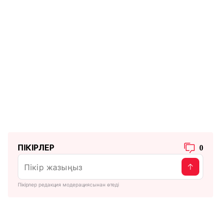
ПІКІРЛЕР
0
Пікірлер редакция модерациясынан өтеді