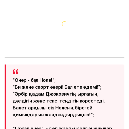
"Өнер - бұл Ноле!";
"Би және спорт өнері! Бұл өте әдемі!";
"Әрбір қадам Джоковичтің ырғағын,
дәлдігін және тепе-теңдігін көрсетеді.
Балет арқылы сіз Ноленің бірегей
қимылдарын жандандырдыңыз!";
"Ғажап өнер", - деп жазды қолданушылар