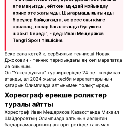
өте маңызды, өйткені мұндай мойындау
әрине өте жағымды. Шығармашылығыңды
біреулер байқағанда, әсіресе оны кімге
арнасаң, солар бағалағанда бұл үлкен
шабыт береді", - деді Иван Мещеряков
Tengri Sport тілшісіне.
Еске сала кетейік, сербиялық теннисші Новак
Джокович - теннис тарихындағы ең көп марапатқа
ие ойыншы.
Ол "Үлкен дулыға" турнирлерінде 24 рет жеңімпаз
атанды, ал 2024 жылы кәсіби марапаттарының
қатарын Олимпиада алтынымен толықтырды.
Хореограф ерекше роликтер
туралы айтты
Хореограф Иван Мещеряков Қазақстанда Михаил
Шайдоровтың Олимпиада алтынын иеленген
бағдарламаларының авторы ретінде танымал