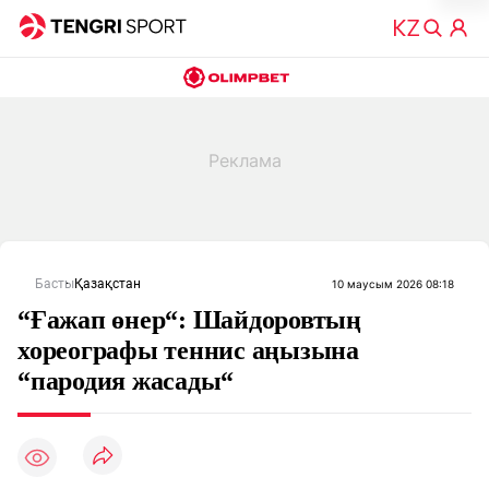
Басты
Қазақстан
10 маусым 2026 08:18
“Ғажап өнер“: Шайдоровтың
хореографы теннис аңызына
“пародия жасады“