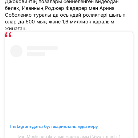
Джоковичтің позалары бейнеленген видеодан
бөлек, Иванның Роджер Федерер мен Арина
Соболенко туралы да осындай роликтері шығып,
олар да 600 мың және 1,6 миллион қаралым
жинаған.
Instagram-дағы бұл жарияланымды көру
Ivan Meshcheriakov-тың жарияламы (@ivan_mesh_)