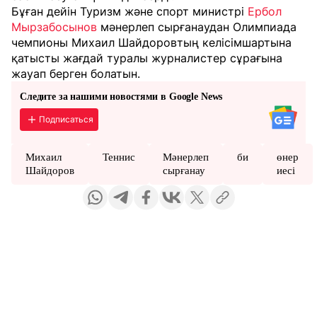
Бұған дейін Туризм және спорт министрі
Ербол
Мырзабосынов
мәнерлеп сырғанаудан Олимпиада
чемпионы Михаил Шайдоровтың келісімшартына
қатысты жағдай туралы журналистер сұрағына
жауап берген болатын.
Следите за нашими новостями в Google News
Подписаться
Михаил
Теннис
Мәнерлеп
би
өнер
Шайдоров
сырғанау
иесі