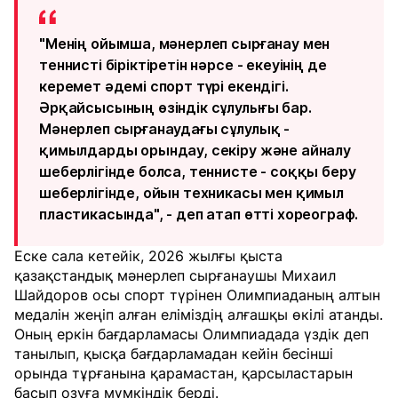
"Менің ойымша, мәнерлеп сырғанау мен
теннисті біріктіретін нәрсе - екеуінің де
керемет әдемі спорт түрі екендігі.
Әрқайсысының өзіндік сұлулығы бар.
Мәнерлеп сырғанаудағы сұлулық -
қимылдарды орындау, секіру және айналу
шеберлігінде болса, теннисте - соққы беру
шеберлігінде, ойын техникасы мен қимыл
пластикасында", - деп атап өтті хореограф.
Еске сала кетейік, 2026 жылғы қыста
қазақстандық мәнерлеп сырғанаушы Михаил
Шайдоров осы спорт түрінен Олимпиаданың алтын
медалін жеңіп алған еліміздің алғашқы өкілі атанды.
Оның еркін бағдарламасы Олимпиадада үздік деп
танылып, қысқа бағдарламадан кейін бесінші
орында тұрғанына қарамастан, қарсыластарын
басып озуға мүмкіндік берді.