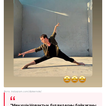
Фото: instagram.com/djokernole/
"Мен үшін Новактың бұл видеоны байқағаны