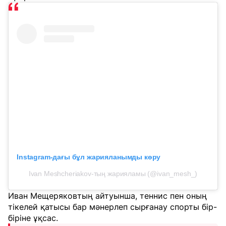
Instagram-дағы бұл жарияланымды көру
Ivan Meshcheriakov-тың жарияламы (@ivan_mesh_)
Иван Мещеряковтың айтуынша, теннис пен оның
тікелей қатысы бар мәнерлеп сырғанау спорты бір-
біріне ұқсас.