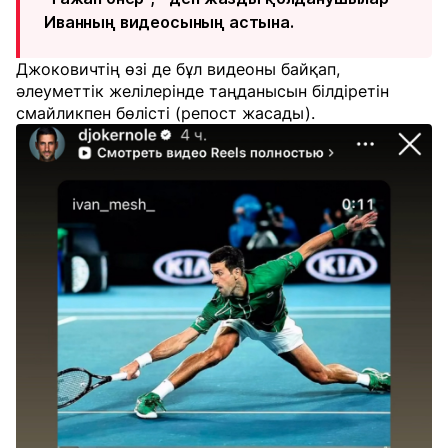
Иванның видеосының астына.
Джоковичтің өзі де бұл видеоны байқап,
әлеуметтік желілерінде таңданысын білдіретін
смайликпен бөлісті (репост жасады).