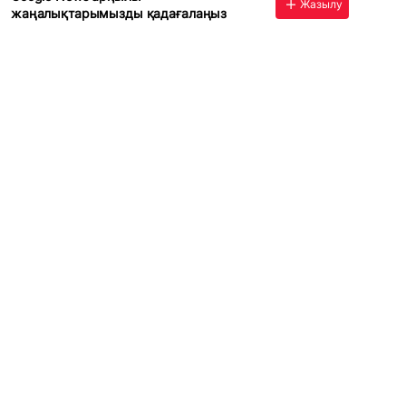
Жазылу
жаңалықтарымызды қадағалаңыз