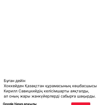
Бұған дейін
Хоккейден Қазақстан құрамасының көшбасшысы
Кирилл Савицкийдің келісімшарты аяқталды,
ал оның жары жанкүйерлерді сабырға шақырды.
Google News арқылы