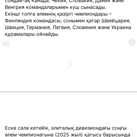
сондай-ақ Канада, Чехия, Словакия, Дания және
Венгрия командаларымен күш сынасады.
Екінші топта әлемнің қазіргі чемпиондары –
Финляндия командасы, сонымен қатар Швейцария,
Швеция, Германия, Латвия, Словения және Украина
құрамалары ойнайды.
Еске сала кетейік, элиталық дивизиондағы соңғы
әлем чемпионатына (2025 жыл) қатысу барысында