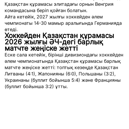
Қазақстан құрамасы элитадағы орнын Венгрия
командасына беріп қойған болатын.
Айта кетейік, 2027 жылғы хоккейден әлем
чемпионаты 14-30 мамыр аралығында Германияда
өтеді.
Хоккейден Қазақстан құрамасы
2026 жылғы ӘЧ-дегі барлық
матчте жеңіске жетті
Еске сала кетейік, бірінші дивизиондағы хоккейден
әлем чемпионатында Қазақстан құрамасы барлық
матчте жеңіске жетті: топтық кезеңде Қазақстан
Литваны (4:1), Жапонияны (6:0), Польшаны (3:2),
Украинаны (буллит бойынша 5:4) және Францияны
(буллит бойынша 3:2) ұтты.