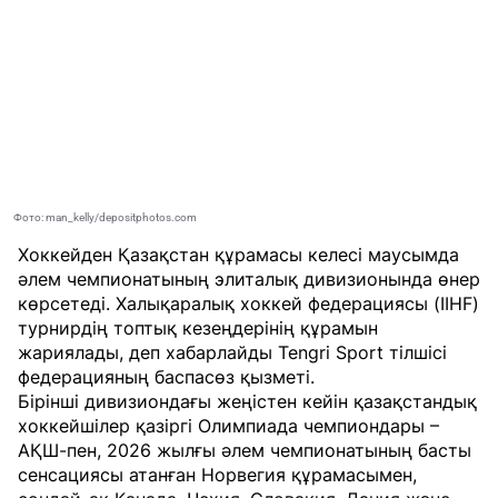
Фото: man_kelly/depositphotos.com
Хоккейден Қазақстан құрамасы келесі маусымда
әлем чемпионатының элиталық дивизионында өнер
көрсетеді. Халықаралық хоккей федерациясы (IIHF)
турнирдің топтық кезеңдерінің құрамын
жариялады, деп хабарлайды
Tengri Sport
тілшісі
федерацияның баспасөз қызметі.
Бірінші дивизиондағы жеңістен кейін қазақстандық
хоккейшілер қазіргі Олимпиада чемпиондары –
АҚШ-пен, 2026 жылғы әлем чемпионатының басты
сенсациясы атанған Норвегия құрамасымен,