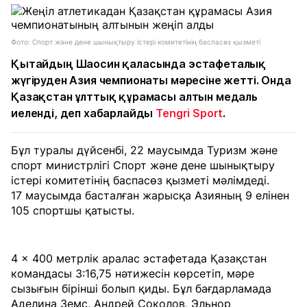
Фото: Спорт және дене шынықтыру істері комитетінің баспасөз қызметі
Қытайдың Шаосин қаласында эстафеталық
жүгіруден Азия чемпионаты мәресіне жетті. Онда
Қазақстан ұлттық құрамасы алтын медаль
иеленді, деп хабарлайды
Tengri Sport
.
Бұл туралы дүйсенбі, 22 маусымда Туризм және
спорт министрлігі Спорт және дене шынықтыру
істері комитетінің баспасөз қызметі мәлімдеді.
17 маусымда басталған жарысқа Азияның 9 елінен
105 спортшы қатысты.
4 × 400 метрлік аралас эстафетада Қазақстан
командасы 3:16,75 нәтижесін көрсетіп, мәре
сызығын бірінші болып қиды. Бұл бағдарламада
Аделина Земс, Андрей Соколов, Эльнор