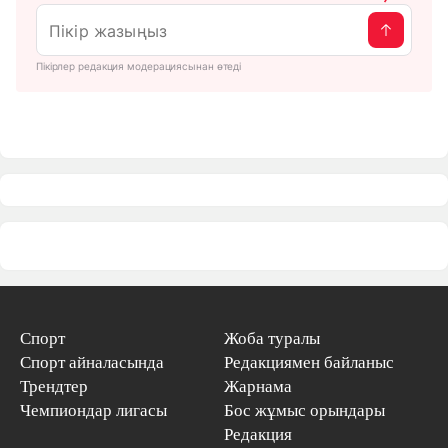
Пікірлер редакция модерациясынан өтеді
Спорт
Жоба туралы
Спорт айналасында
Редакциямен байланыс
Трендтер
Жарнама
Чемпиондар лигасы
Бос жұмыс орындары
Редакция