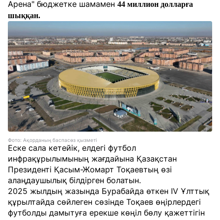
Арена" бюджетке шамамен
44 миллион долларға
шыққан.
Фото: Ақорданың баспасөз қызметі
Еске сала кетейік, елдегі футбол
инфрақұрылымының жағдайына Қазақстан
Президенті Қасым-Жомарт Тоқаевтың өзі
алаңдаушылық білдірген болатын.
2025 жылдың жазында Бурабайда өткен IV Ұлттық
құрылтайда сөйлеген сөзінде Тоқаев өңірлердегі
футболды дамытуға ерекше көңіл бөлу қажеттігін