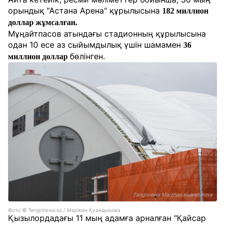
орындық "Астана Арена" құрылысына
182 миллион
доллар жұмсалған.
Мұңайтпасов атындағы стадионның құрылысына
одан 10 есе аз сыйымдылық үшін шамамен
36
бөлінген.
миллион доллар
Фото © Tengrinews.kz / Маржан Қуандықова
Қызылордадағы 11 мың адамға арналған "Қайсар