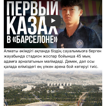
Смотреть видео YouTube
Алматы әкімдігі ақпанда біздің сауалымызға берген
жауабында стадион жоспар бойынша 45 мың
адамға арналатынын мәлімдеді. Демек, дәл осы
қалада еліміздегі ең үлкен арена бой көтеруі тиіс.