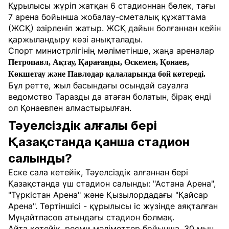
Құрылысы жүріп жатқан 6 стадионнан бөлек, тағы
7 арена бойынша жобалау-сметалық құжаттама
(ЖСҚ) әзірленіп жатыр. ЖСҚ дайын болғаннан кейін
қаржыландыру көзі анықталады.
Спорт министрлігінің мәліметінше, жаңа ареналар
Петропавл, Ақтау, Қарағанды, Өскемен, Қонаев,
Көкшетау және Павлодар қалаларында бой көтереді.
Бұл ретте, жыл басындағы осындай сауалға
ведомство Таразды да атаған болатын, бірақ енді
ол Қонаевпен алмастырылған.
Тәуелсіздік алғалы бері
Қазақстанда қанша стадион
салынды?
Еске сала кетейік, Тәуелсіздік алғаннан бері
Қазақстанда үш стадион салынды: "Астана Арена",
"Түркістан Арена" және Қызылордадағы "Қайсар
Арена". Төртіншісі - құрылысы іс жүзінде аяқталған
Мұңайтпасов атындағы стадион болмақ.
Айта кетейік, ресми мәліметтер бойынша, 30 мың