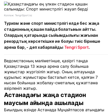
Коллаж: TengriSport.kz
Туризм және спорт министрлігі елде бес жаңа
стадионның қашан пайда болатынын айтты.
Олардың қатарында сыйымдылығы жағынан
рекордтық көрсеткішке ие болуы тиіс бірнеше
арена бар, - деп хабарлайды
Tengri Sport
.
Ведомствоның мәліметінше, қазіргі таңда
Қазақстанда 13 жаңа арена салу бойынша
жұмыстар жүргізіліп жатыр. Оның алтауында
құрылыс жұмыстары басталып кетсе, қалған 7
нысан бойынша жобалау-сметалық құжаттама
әзірленіп жатыр.
Астанадағы жаңа стадион
маусым айында ашылады
Биылдың өзінде Астанада Мұңайтпасов атындағы