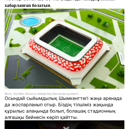
.
хабарланған болатын
Фото: Ақтөбе облысы әкімдігінің баспасөз қызметі
Осындай сыйымдылық Шымкенттегі жаңа аренада
да жоспарланып отыр. Біздің тілшіміз жақында
құрылыс алаңында болып, болашақ стадионның
алғашқы бейнесін көріп қайтты.