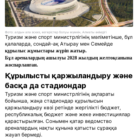
Фото: алдын ала эскиз, өзгерістер болуы мүмкін, Алматы әкімдігі
Туризм және спорт министрлігінің мәліметінше, бұл
қалаларда, сондай-ақ Атырау мен Семейде
құрылыс жұмыстары жүріп жатыр.
Бұл ареналардың ашылуы 2028 жылдың желтоқсанына
жоспарланған.
Құрылысты қаржыландыру және
басқа да стадиондар
Туризм және спорт министрлігінің ақпараты
бойынша, жаңа стадиондар құрылысын
қаржыландыру көзі ретінде жергілікті бюджет,
республикалық бюджет және жеке инвестициялар
қарастырылған. Сонымен қатар ведомство
ареналардың нақты құнына қатысты сұраққа
жауап бермеді.