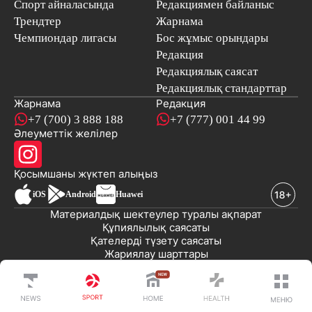
Спорт айналасында
Редакциямен байланыс
Трендтер
Жарнама
Чемпиондар лигасы
Бос жұмыс орындары
Редакция
Редакциялық саясат
Редакциялық стандарттар
Жарнама
Редакция
+7 (700) 3 888 188
+7 (777) 001 44 99
Әлеуметтік желілер
Қосымшаны
жүктеп алыңыз
iOS
Android
Huawei
Материалдық шектеулер туралы ақпарат
Құпиялылық саясаты
Қателерді түзету саясаты
Жариялау шарттары
© 2008-2026 «EML» ЖШС