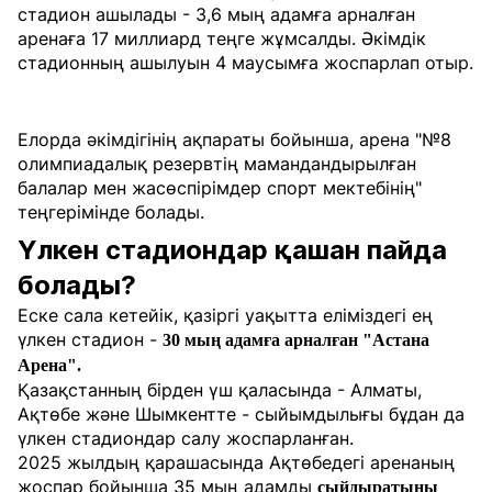
стадион ашылады - 3,6 мың адамға арналған
аренаға 17 миллиард теңге жұмсалды. Әкімдік
стадионның ашылуын 4 маусымға жоспарлап отыр.
Елорда әкімдігінің ақпараты бойынша, арена "№8
олимпиадалық резервтің мамандандырылған
балалар мен жасөспірімдер спорт мектебінің"
теңгерімінде болады.
Үлкен стадиондар қашан пайда
болады?
Еске сала кетейік, қазіргі уақытта еліміздегі ең
үлкен стадион -
30 мың адамға арналған "Астана
Арена".
Қазақстанның бірден үш қаласында - Алматы,
Ақтөбе және Шымкентте - сыйымдылығы бұдан да
үлкен стадиондар салу жоспарланған.
2025 жылдың қарашасында Ақтөбедегі аренаның
жоспар бойынша 35 мың адамды
сыйдыратыны