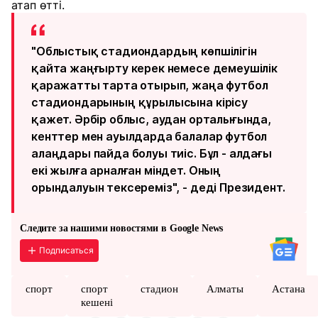
атап өтті.
"Облыстық стадиондардың көпшілігін
қайта жаңғырту керек немесе демеушілік
қаражатты тарта отырып, жаңа футбол
стадиондарының құрылысына кірісу
қажет. Әрбір облыс, аудан орталығында,
кенттер мен ауылдарда балалар футбол
алаңдары пайда болуы тиіс. Бұл - алдағы
екі жылға арналған міндет. Оның
орындалуын тексереміз", - деді Президент.
Следите за нашими новостями в Google News
Подписаться
спорт
спорт
стадион
Алматы
Астана
кешені